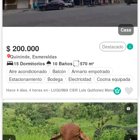
Casa
$ 200.000
Destacado
Quininde, Esmeraldas
15 Dormitorios
10 Baños
570 m²
Aire acondicionado
Balcón
Armario empotrado
Estacionamiento
Bodega
Electricidad
Cocina equipada
Internet
Cuarto de servicio
Agua
Patio
Hace 4 días, 4 horas en - LUQUIMA CBR Luis Quiñonez Mato