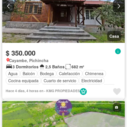
Casa
$ 350.000
Cayambe, Pichincha
3 Dormitorios
2,5 Baños
682 m²
Agua
Balcón
Bodega
Calefacción
Chimenea
Cocina equipada
Cuarto de servicio
Electricidad
Estacionamiento
Gas natural
Internet
Jardín
Patio
Hace 4 días, 4 horas en - KMG PROPIEDADES
Conserje
Vista panorámica
Wifi