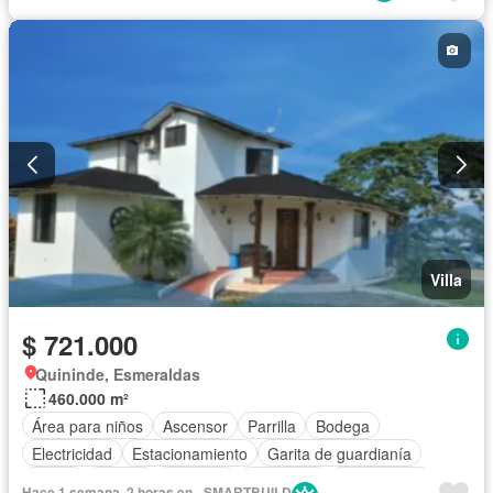
Villa
$ 721.000
Quininde, Esmeraldas
460.000 m²
Área para niños
Ascensor
Parrilla
Bodega
Electricidad
Estacionamiento
Garita de guardianía
Jardín
Piscina
Conserje
Seguridad
Sin amoblar
Hace 1 semana, 2 horas en - SMARTBUILD