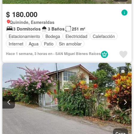
$ 180.000
Quininde, Esmeraldas
3 Dormitorios
3 Baños
251 m²
Estacionamiento
Bodega
Electricidad
Calefacción
Internet
Agua
Patio
Sin amoblar
Hace 1 semana, 3 horas en - SAN Miguel Bienes Raíces
Casa