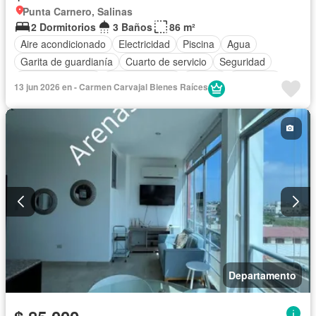
Punta Carnero, Salinas
2 Dormitorios
3 Baños
86 m²
Aire acondicionado
Electricidad
Piscina
Agua
Garita de guardianía
Cuarto de servicio
Seguridad
Cocina equipada
Cocina integral
Jacuzzi
Ascensor
13 jun 2026 en - Carmen Carvajal Bienes Raíces
Estacionamiento
Vista panorámica
Jardín
Armario empotrado
Completamente amoblado
Departamento