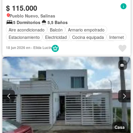
$ 115.000
Pueblo Nuevo, Salinas
5 Dormitorios
5,5 Baños
Aire acondicionado
Balcón
Armario empotrado
Estacionamiento
Electricidad
Cocina equipada
Internet
Vista panorámica
Agua
Patio
Jardín
Seguridad
18 jun 2026 en - Elida Lucin
Wifi
Completamente amoblado
Casa