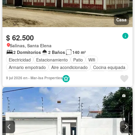
Casa
$ 62.500
Salinas, Santa Elena
2 Dormitorios
2 Baños
140 m²
Electricidad
Estacionamiento
Patio
Wifi
Armario empotrado
Aire acondicionado
Cocina equipada
Acceso para personas con discapacidad
Jardín
Parrilla
9 jul 2026 en - Mar-Isa Properties
Parcialmente amoblado