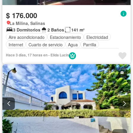
$ 176.000
La Milina, Salinas
3 Dormitorios
2 Baños
141 m²
Aire acondicionado
Estacionamiento
Electricidad
Internet
Cuarto de servicio
Agua
Parrilla
Garita de guardianía
Gimnasio
Ascensor
Seguridad
Hace 3 días, 17 horas en - Elida Lucin
Piscina