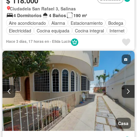
$ 118.000
Ciudadela San Rafael 3, Salinas
4 Dormitorios
4 Baños
190 m²
Aire acondicionado
Alarma
Estacionamiento
Bodega
Electricidad
Cocina equipada
Cocina integral
Internet
Agua
Patio
Jardín
Garita de guardianía
Parrilla
Hace 3 días, 17 horas en - Elida Lucin
Sin amoblar
Casa