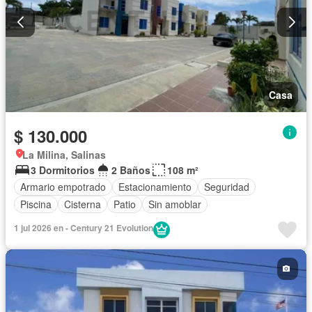
Casa
$ 130.000
La Milina, Salinas
3 Dormitorios
2 Baños
108 m²
Armario empotrado
Estacionamiento
Seguridad
Piscina
Cisterna
Patio
Sin amoblar
1 jul 2026 en - Century 21 Evolution