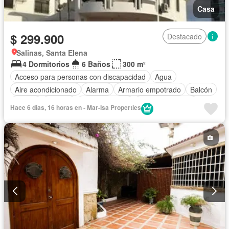
Casa
$ 299.900
Destacado
Salinas, Santa Elena
4 Dormitorios
6 Baños
300 m²
Acceso para personas con discapacidad
Agua
Aire acondicionado
Alarma
Armario empotrado
Balcón
Parrilla
Bodega
Cocina integral
Cocina equipada
Hace 6 días, 16 horas en - Mar-Isa Properties
Cuarto de servicio
Electricidad
Estacionamiento
Garita de guardianía
Internet
Jardín
Patio
Piscina
Conserje
Terraza
Vista panorámica
Wifi
Parcialmente amoblado