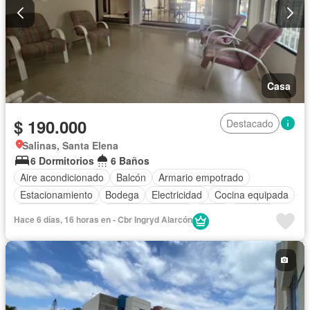
Casa
$ 190.000
Destacado
Salinas, Santa Elena
6 Dormitorios
6 Baños
Aire acondicionado
Balcón
Armario empotrado
Estacionamiento
Bodega
Electricidad
Cocina equipada
Vista panorámica
Cuarto de servicio
Agua
Terraza
Hace 6 días, 16 horas en - Cbr Ingryd Alarcón
Patio
Jardín
Cancha de tenis
Parcialmente amoblado