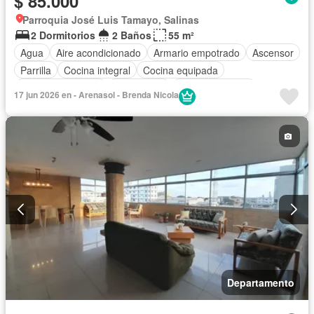
$ 85.000
Parroquia José Luis Tamayo, Salinas
2 Dormitorios
2 Baños
55 m²
Agua
Aire acondicionado
Armario empotrado
Ascensor
Parrilla
Cocina integral
Cocina equipada
Cuarto de servicio
Electricidad
Estacionamiento
17 jun 2026 en - Arenasol - Brenda Nicola
Garita de guardianía
Internet
Jardín
Patio
Piscina
Conserje
Seguridad
Vista panorámica
Wifi
Departamento