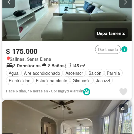
Departamento
$ 175.000
Destacado
Salinas, Santa Elena
3 Dormitorios
2 Baños
145 m²
Agua
Aire acondicionado
Ascensor
Balcón
Parrilla
Electricidad
Estacionamiento
Gimnasio
Jacuzzi
Piscina
Seguridad
Vista panorámica
Hace 6 días, 16 horas en - Cbr Ingryd Alarcón
Completamente amoblado