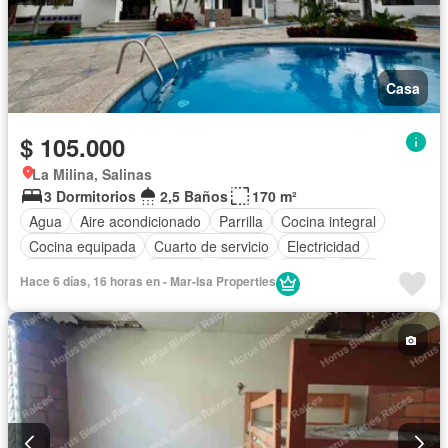
Casa
$ 105.000
La Milina, Salinas
3 Dormitorios
2,5 Baños
170 m²
Agua
Aire acondicionado
Parrilla
Cocina integral
Cocina equipada
Cuarto de servicio
Electricidad
Estacionamiento
Internet
Jacuzzi
Jardín
Patio
Hace 6 días, 16 horas en - Mar-Isa Properties
Piscina
Seguridad
Wifi
Completamente amoblado