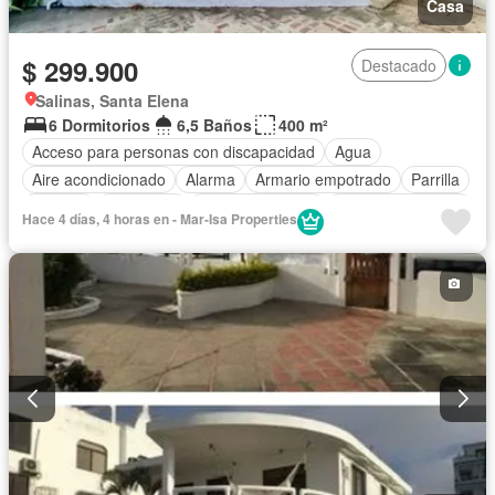
Casa
$ 299.900
Destacado
Salinas, Santa Elena
6 Dormitorios
6,5 Baños
400 m²
Acceso para personas con discapacidad
Agua
Aire acondicionado
Alarma
Armario empotrado
Parrilla
Bodega
Chimenea
Cocina equipada
Cuarto de servicio
Hace 4 días, 4 horas en - Mar-Isa Properties
Electricidad
Estacionamiento
Garita de guardianía
Internet
Jardín
Patio
Piscina
Conserje
Seguridad
Vista panorámica
Wifi
Completamente amoblado