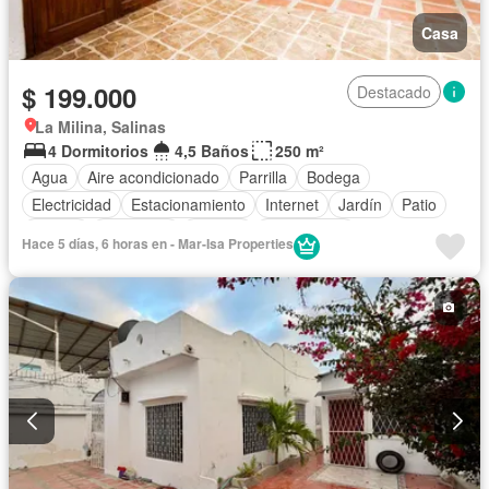
Casa
$ 199.000
Destacado
La Milina, Salinas
4 Dormitorios
4,5 Baños
250 m²
Agua
Aire acondicionado
Parrilla
Bodega
Electricidad
Estacionamiento
Internet
Jardín
Patio
Piscina
Seguridad
Terraza
Sin amoblar
Hace 5 días, 6 horas en - Mar-Isa Properties