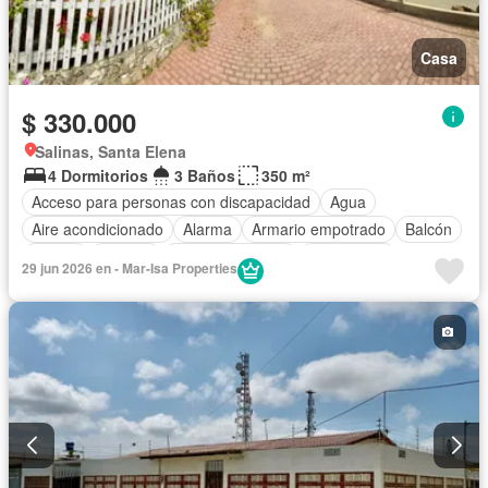
Casa
$ 330.000
Salinas, Santa Elena
4 Dormitorios
3 Baños
350 m²
Acceso para personas con discapacidad
Agua
Aire acondicionado
Alarma
Armario empotrado
Balcón
Parrilla
Bodega
Cocina equipada
Electricidad
29 jun 2026 en - Mar-Isa Properties
Estacionamiento
Internet
Jardín
Patio
Seguridad
Terraza
Vista panorámica
Wifi
Parcialmente amoblado