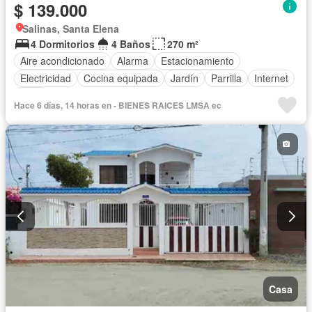
$ 139.000
Salinas, Santa Elena
4 Dormitorios
4 Baños
270 m²
Aire acondicionado
Alarma
Estacionamiento
Electricidad
Cocina equipada
Jardín
Parrilla
Internet
Agua
Hace 6 días, 14 horas en - BIENES RAICES LMSA ec
Casa