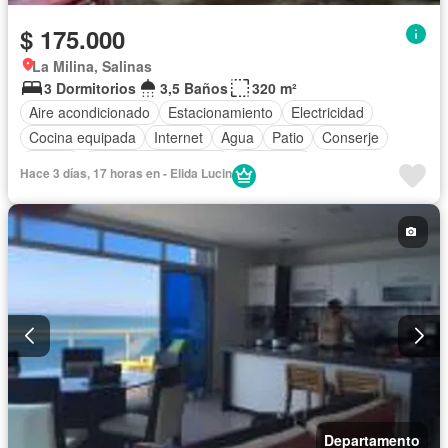
$ 175.000
La Milina, Salinas
3 Dormitorios
3,5 Baños
320 m²
Aire acondicionado
Estacionamiento
Electricidad
Cocina equipada
Internet
Agua
Patio
Conserje
Parrilla
Garita de guardianía
Seguridad
Hace 3 días, 17 horas en - Elida Lucin
Departamento