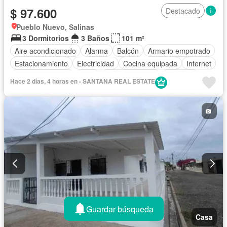
$ 97.600
Destacado
Pueblo Nuevo, Salinas
3 Dormitorios
3 Baños
101 m²
Aire acondicionado
Alarma
Balcón
Armario empotrado
Estacionamiento
Electricidad
Cocina equipada
Internet
Vista panorámica
Agua
Área para niños
Conserje
Hace 2 días, 4 horas en - SANTANA REAL ESTATE
Acceso para personas con discapacidad
Garita de guardianía
Gimnasio
Seguridad
Jardín
Patio
Guardar búsqueda
Casa