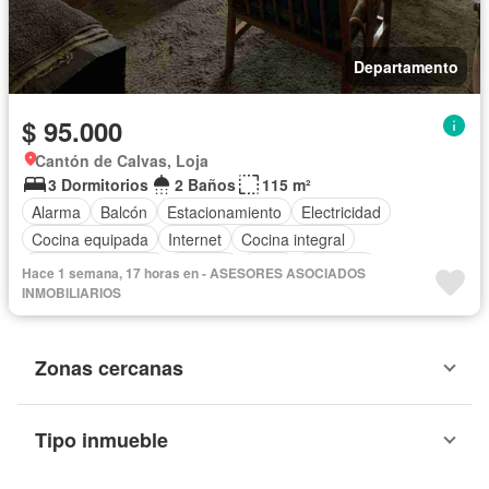
Departamento
$ 95.000
Cantón de Calvas, Loja
3 Dormitorios
2 Baños
115 m²
Alarma
Balcón
Estacionamiento
Electricidad
Cocina equipada
Internet
Cocina integral
Cuarto de servicio
Terraza
Agua
Conserje
Hace 1 semana, 17 horas en - ASESORES ASOCIADOS
Garita de guardianía
Ascensor
Seguridad
INMOBILIARIOS
Zonas cercanas
Tipo inmueble