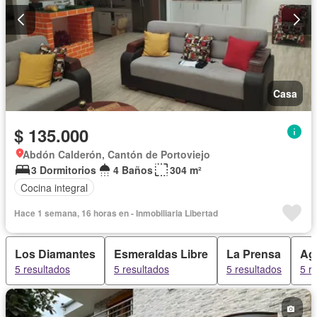
Casa
$ 135.000
Abdón Calderón, Cantón de Portoviejo
3 Dormitorios
4 Baños
304 m²
Cocina integral
Hace 1 semana, 16 horas en - Inmobiliaria Libertad
Los Diamantes
Esmeraldas Libre
La Prensa
Ag
5 resultados
5 resultados
5 resultados
5 r