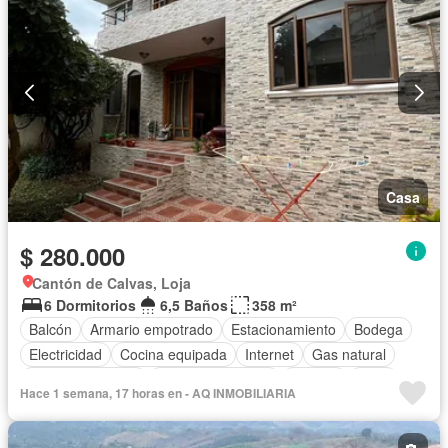
Casa
$ 280.000
Cantón de Calvas, Loja
6 Dormitorios
6,5 Baños
358 m²
Balcón
Armario empotrado
Estacionamiento
Bodega
Electricidad
Cocina equipada
Internet
Gas natural
Vista panorámica
Cuarto de servicio
Terraza
Agua
Hace 1 semana, 17 horas en - AQ INMOBILIARIA
Patio
Área para niños
Conserje
Acceso para personas con discapacidad
Jardín
Parrilla