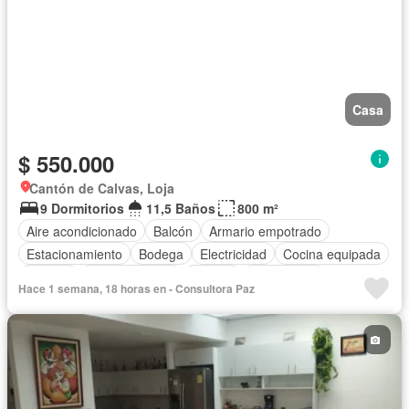
Casa
$ 550.000
Cantón de Calvas, Loja
9 Dormitorios
11,5 Baños
800 m²
Aire acondicionado
Balcón
Armario empotrado
Estacionamiento
Bodega
Electricidad
Cocina equipada
Internet
Cocina integral
Jacuzzi
Gas natural
Hace 1 semana, 18 horas en - Consultora Paz
Vista panorámica
Área para niños
Patio
Agua
Terraza
Conserje
Jardín
Parrilla
Gimnasio
Sauna
Piscina
Seguridad
Parcialmente amoblado