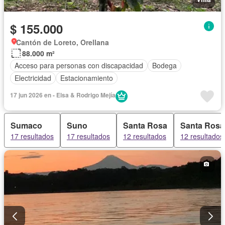
$ 155.000
Cantón de Loreto, Orellana
88.000 m²
Acceso para personas con discapacidad
Bodega
Electricidad
Estacionamiento
17 jun 2026 en - Elsa & Rodrigo Mejía
Sumaco
Suno
Santa Rosa
Santa Rosa
17 resultados
17 resultados
12 resultados
12 resultados