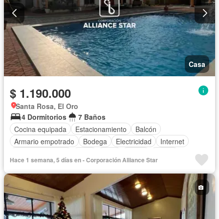
Casa
$ 1.190.000
Santa Rosa, El Oro
4 Dormitorios
7 Baños
Cocina equipada
Estacionamiento
Balcón
Armario empotrado
Bodega
Electricidad
Internet
Vista panorámica
Agua
Patio
Jardín
Sauna
Hace 1 semana, 5 días en - Corporación Alliance Star
Piscina
Aire acondicionado
Alarma
Calefacción
Cocina integral
Cuarto de servicio
Terraza
Área para niños
Conserje
Acceso para personas con discapacidad
Parrilla
Garita de guardianía
Seguridad
Wifi