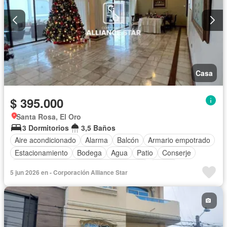
Parcialmente amoblado
Casa
$ 395.000
Santa Rosa, El Oro
3 Dormitorios
3,5 Baños
Aire acondicionado
Alarma
Balcón
Armario empotrado
Estacionamiento
Bodega
Agua
Patio
Conserje
Acceso para personas con discapacidad
Jardín
5 jun 2026 en - Corporación Alliance Star
Garita de guardianía
Seguridad
Piscina
Cuarto de servicio
Sin amoblar