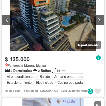
Departamento
$ 135.000
Parroquia Manta, Manta
2 Dormitorios
2 Baños
85 m²
Aire acondicionado
Balcón
Armario empotrado
Estacionamiento
Electricidad
Cocina equipada
Gimnasio
Internet
Jacuzzi
Ascensor
Hace 3 días, 16 horas en - LUQUIMA CBR Luis Quiñonez Mato
Vista panorámica
Seguridad
Piscina
Agua