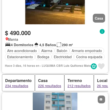
Casa
$ 490.000
Manta
4 Dormitorios
4,5 Baños
290 m²
Aire acondicionado
Alarma
Balcón
Armario empotrado
Estacionamiento
Bodega
Electricidad
Cocina equipada
Jardín
Parrilla
Gimnasio
Internet
Jacuzzi
Hace 3 días, 16 horas en - LUQUIMA CBR Luis Quiñonez Mato
Vista panorámica
Seguridad
Cuarto de servicio
Piscina
Cancha de tenis
Agua
Patio
Departamento
Casa
Terreno
Local 
234 resultados
226 resultados
212 resultados
26 resul