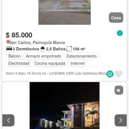
Casa
$ 85.000
San Carlos, Parroquia Manta
3 Dormitorios
2,5 Baños
106 m²
Balcón
Armario empotrado
Estacionamiento
Electricidad
Cocina equipada
Internet
Vista panorámica
Seguridad
Piscina
Agua
Patio
Hace 3 días, 16 horas en - LUQUIMA CBR Luis Quiñonez Mato