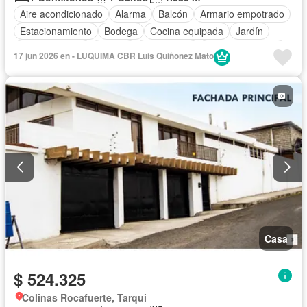
Aire acondicionado
Alarma
Balcón
Armario empotrado
Estacionamiento
Bodega
Cocina equipada
Jardín
Cocina integral
Jacuzzi
Gas natural
Vista panorámica
17 jun 2026 en - LUQUIMA CBR Luis Quiñonez Mato
Seguridad
Cuarto de servicio
Patio
Casa
$ 524.325
Colinas Rocafuerte, Tarqui