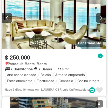
Departamento
$ 250.000
Parroquia Manta, Manta
2 Dormitorios
2 Baños
118 m²
Aire acondicionado
Balcón
Armario empotrado
Estacionamiento
Electricidad
Gimnasio
Cocina integral
Internet
Ascensor
Vista panorámica
Seguridad
Agua
Hace 3 días, 16 horas en - LUQUIMA CBR Luis Quiñonez Mato