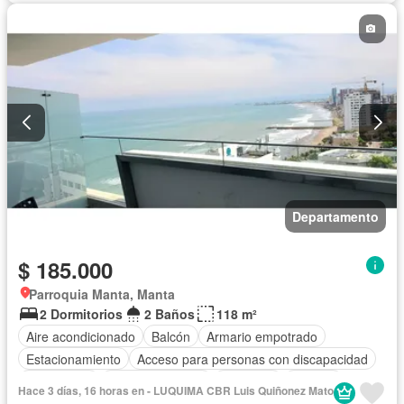
Jacuzzi
Ascensor
Vista panorámica
Seguridad
Piscina
Agua
Departamento
$ 185.000
Parroquia Manta, Manta
2 Dormitorios
2 Baños
118 m²
Aire acondicionado
Balcón
Armario empotrado
Estacionamiento
Acceso para personas con discapacidad
Electricidad
Cocina equipada
Gimnasio
Internet
Hace 3 días, 16 horas en - LUQUIMA CBR Luis Quiñonez Mato
Jacuzzi
Ascensor
Vista panorámica
Seguridad