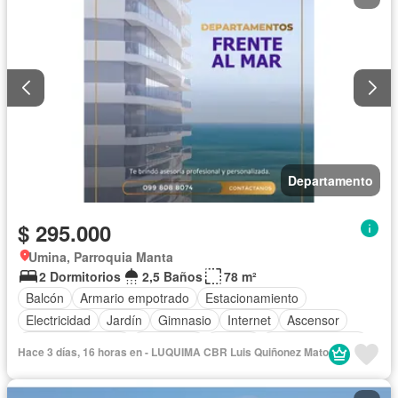
Departamento
$ 295.000
Umina, Parroquia Manta
2 Dormitorios
2,5 Baños
78 m²
Balcón
Armario empotrado
Estacionamiento
Electricidad
Jardín
Gimnasio
Internet
Ascensor
Vista panorámica
Seguridad
Piscina
Cancha de tenis
Hace 3 días, 16 horas en - LUQUIMA CBR Luis Quiñonez Mato
Agua