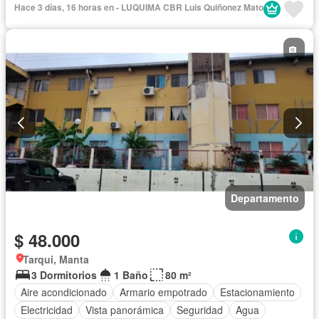
Hace 3 días, 16 horas en - LUQUIMA CBR Luis Quiñonez Mato
Gas natural
Seguridad
Piscina
Cancha de tenis
Agua
Patio
Departamento
$ 48.000
Tarqui, Manta
3 Dormitorios
1 Baño
80 m²
Aire acondicionado
Armario empotrado
Estacionamiento
Electricidad
Vista panorámica
Seguridad
Agua