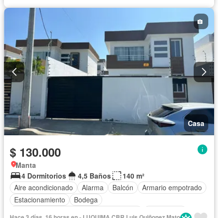
Piscina
Agua
Casa
$ 130.000
Manta
4 Dormitorios
4,5 Baños
140 m²
Aire acondicionado
Alarma
Balcón
Armario empotrado
Estacionamiento
Bodega
Acceso para personas con discapacidad
Electricidad
Hace 3 días, 16 horas en - LUQUIMA CBR Luis Quiñonez Mato