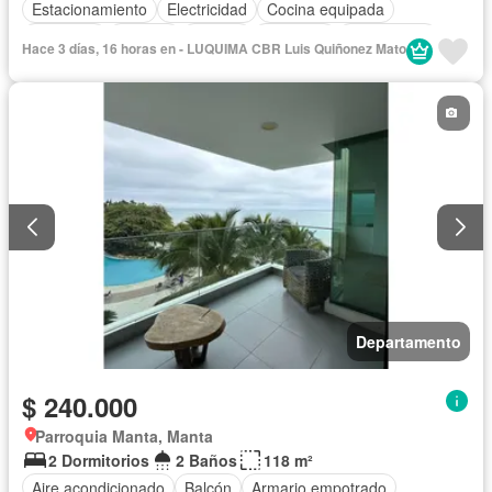
Estacionamiento
Electricidad
Cocina equipada
Gimnasio
Internet
Jacuzzi
Ascensor
Gas natural
Hace 3 días, 16 horas en - LUQUIMA CBR Luis Quiñonez Mato
Vista panorámica
Seguridad
Piscina
Agua
Departamento
$ 240.000
Parroquia Manta, Manta
2 Dormitorios
2 Baños
118 m²
Aire acondicionado
Balcón
Armario empotrado