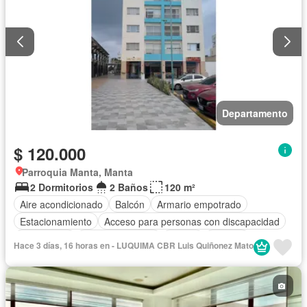
Departamento
$ 120.000
Parroquia Manta, Manta
2 Dormitorios
2 Baños
120 m²
Aire acondicionado
Balcón
Armario empotrado
Estacionamiento
Acceso para personas con discapacidad
Electricidad
Cocina equipada
Parrilla
Internet
Hace 3 días, 16 horas en - LUQUIMA CBR Luis Quiñonez Mato
Ascensor
Vista panorámica
Piscina
Agua