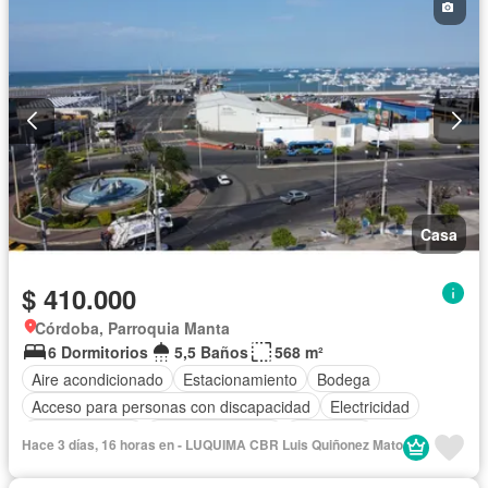
Casa
$ 410.000
Córdoba, Parroquia Manta
6 Dormitorios
5,5 Baños
568 m²
Aire acondicionado
Estacionamiento
Bodega
Acceso para personas con discapacidad
Electricidad
Cocina integral
Vista panorámica
Seguridad
Hace 3 días, 16 horas en - LUQUIMA CBR Luis Quiñonez Mato
Cuarto de servicio
Piscina
Agua
Patio