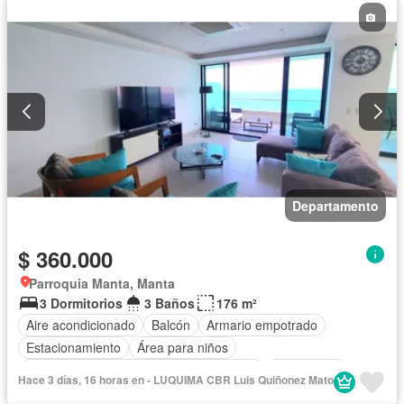
Departamento
$ 360.000
Parroquia Manta, Manta
3 Dormitorios
3 Baños
176 m²
Aire acondicionado
Balcón
Armario empotrado
Estacionamiento
Área para niños
Acceso para personas con discapacidad
Electricidad
Hace 3 días, 16 horas en - LUQUIMA CBR Luis Quiñonez Mato
Cocina equipada
Gimnasio
Cocina integral
Internet