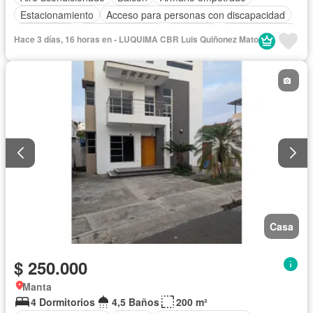
Estacionamiento
Acceso para personas con discapacidad
Electricidad
Cocina equipada
Gimnasio
Cocina integral
Hace 3 días, 16 horas en - LUQUIMA CBR Luis Quiñonez Mato
Internet
Jacuzzi
Ascensor
Vista panorámica
Seguridad
Piscina
Agua
Casa
$ 250.000
Manta
4 Dormitorios
4,5 Baños
200 m²