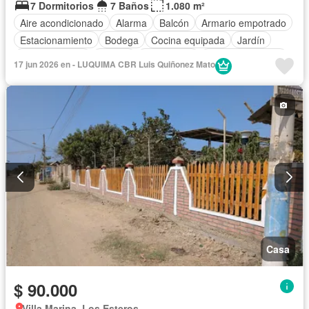
7 Dormitorios
7 Baños
1.080 m²
Aire acondicionado
Alarma
Balcón
Armario empotrado
Estacionamiento
Bodega
Cocina equipada
Jardín
Cocina integral
Jacuzzi
Gas natural
Vista panorámica
17 jun 2026 en - LUQUIMA CBR Luis Quiñonez Mato
Seguridad
Cuarto de servicio
Patio
Casa
$ 90.000
Villa Marina, Los Esteros