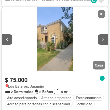
Cocina equipada
Jardín
Parrilla
Internet
Vista panorámica
Piscina
Agua
Patio
Casa
$ 75.000
Los Esteros, Jaramijo
2 Dormitorios
2 Baños
18 m²
Aire acondicionado
Armario empotrado
Estacionamiento
Acceso para personas con discapacidad
Electricidad
Cocina equipada
Jardín
Parrilla
Internet
Jacuzzi