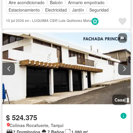
Aire acondicionado
Balcón
Armario empotrado
Estacionamiento
Electricidad
Jardín
Seguridad
Piscina
Cancha de tenis
Agua
Patio
15 jul 2026 en - LUQUIMA CBR Luis Quiñonez Mato
Casa
$ 524.375
Colinas Rocafuerte, Tarqui
7 Dormitorios
7 Baños
1.080 m²