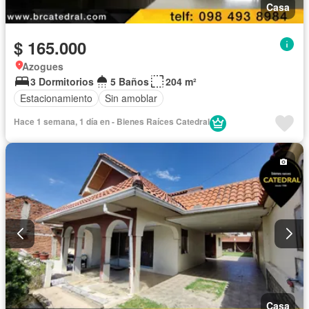
Casa
$ 165.000
Azogues
3 Dormitorios
5 Baños
204 m²
Estacionamiento
Sin amoblar
Hace 1 semana, 1 día en - Bienes Raíces Catedral
Casa