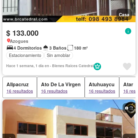
Casa
$ 133.000
Azogues
4 Dormitorios
3 Baños
180 m²
Estacionamiento
Sin amoblar
Hace 1 semana, 1 día en - Bienes Raíces Catedral
Allpacruz
Ato De La Virgen
Atuhuaycu
Atar
16 resultados
16 resultados
16 resultados
16 resu