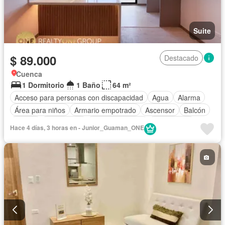
Suite
$ 89.000
Destacado
Cuenca
1 Dormitorio
1 Baño
64 m²
Acceso para personas con discapacidad
Agua
Alarma
Área para niños
Armario empotrado
Ascensor
Balcón
Parrilla
Electricidad
Estacionamiento
Gas natural
Hace 4 días, 3 horas en - Junior_Guaman_ONE
Gimnasio
Garita de guardianía
Internet
Jacuzzi
Conserje
Sauna
Seguridad
Terraza
Vista panorámica
Wifi
Sin amoblar