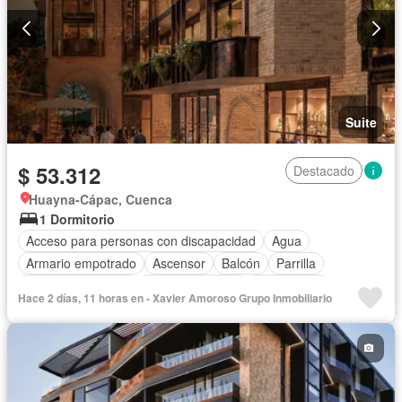
Suite
$ 53.312
Destacado
Huayna-Cápac, Cuenca
1 Dormitorio
Acceso para personas con discapacidad
Agua
Armario empotrado
Ascensor
Balcón
Parrilla
Cuarto de servicio
Estacionamiento
Gas natural
Hace 2 días, 11 horas en - Xavier Amoroso Grupo Inmobiliario
Gimnasio
Garita de guardianía
Jacuzzi
Jardín
Patio
Conserje
Seguridad
Terraza
Vista panorámica
Wifi
Sin amoblar