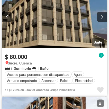
Suite
$ 80.000
Sucre, Cuenca
1 Dormitorio
1 Baño
Acceso para personas con discapacidad
Agua
Armario empotrado
Ascensor
Balcón
Electricidad
Estacionamiento
Gas natural
Garita de guardianía
17 jul 2026 en - Xavier Amoroso Grupo Inmobiliario
Conserje
Seguridad
Vista panorámica
Wifi
Sin amoblar