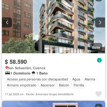
Suite
$ 58.590
San Sebastián, Cuenca
1 Dormitorio
1 Baño
Acceso para personas con discapacidad
Agua
Alarma
Armario empotrado
Ascensor
Balcón
Parrilla
Cocina integral
Cuarto de servicio
Electricidad
17 jul 2026 en - Xavier Amoroso Grupo Inmobiliario
Estacionamiento
Gas natural
Gimnasio
Garita de guardianía
Jardín
Patio
Conserje