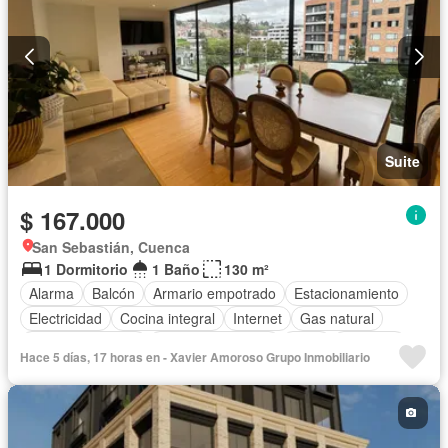
Suite
$ 167.000
San Sebastián, Cuenca
1 Dormitorio
1 Baño
130 m²
Alarma
Balcón
Armario empotrado
Estacionamiento
Electricidad
Cocina integral
Internet
Gas natural
Vista panorámica
Cuarto de servicio
Agua
Conserje
Hace 5 días, 17 horas en - Xavier Amoroso Grupo Inmobiliario
Acceso para personas con discapacidad
Parrilla
Garita de guardianía
Ascensor
Seguridad
Completamente amoblado