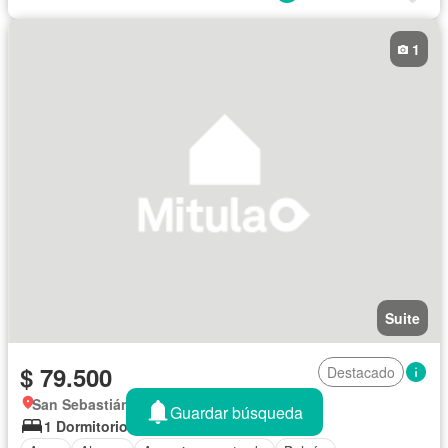
Internet
Vista panorámica
1
Suite
$ 79.500
Destacado
San Sebastián, Cuenca
Guardar búsqueda
1 Dormitorio
2 Baños
54 m²