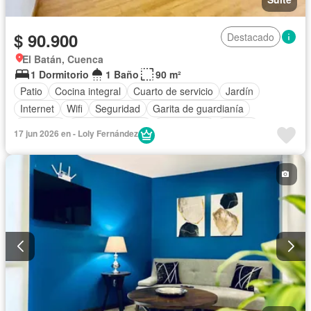
$ 90.900
Destacado
El Batán, Cuenca
1 Dormitorio
1 Baño
90 m²
Patio
Cocina integral
Cuarto de servicio
Jardín
Internet
Wifi
Seguridad
Garita de guardianía
Ascensor
Estacionamiento
Electricidad
Alarma
17 jun 2026 en - Loly Fernández
Armario empotrado
Agua
Sin amoblar