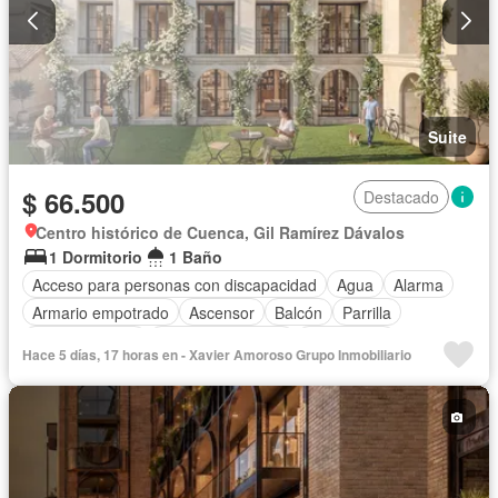
Suite
$ 66.500
Destacado
Centro histórico de Cuenca, Gil Ramírez Dávalos
1 Dormitorio
1 Baño
Acceso para personas con discapacidad
Agua
Alarma
Armario empotrado
Ascensor
Balcón
Parrilla
Cocina integral
Cuarto de servicio
Electricidad
Hace 5 días, 17 horas en - Xavier Amoroso Grupo Inmobiliario
Gas natural
Gimnasio
Garita de guardianía
Jardín
Patio
Conserje
Seguridad
Sin amoblar