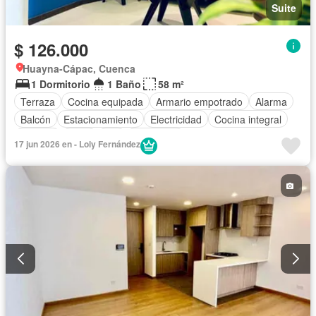
Suite
$ 126.000
Huayna-Cápac, Cuenca
1 Dormitorio
1 Baño
58 m²
Terraza
Cocina equipada
Armario empotrado
Alarma
Balcón
Estacionamiento
Electricidad
Cocina integral
Internet
Agua
Wifi
Seguridad
17 jun 2026 en - Loly Fernández
Completamente amoblado