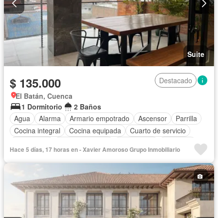
Suite
$ 135.000
Destacado
El Batán, Cuenca
1 Dormitorio
2 Baños
Agua
Alarma
Armario empotrado
Ascensor
Parrilla
Cocina integral
Cocina equipada
Cuarto de servicio
Electricidad
Estacionamiento
Gas natural
Gimnasio
Hace 5 días, 17 horas en - Xavier Amoroso Grupo Inmobiliario
Garita de guardianía
Patio
Conserje
Seguridad
Terraza
Vista panorámica
Wifi
Completamente amoblado