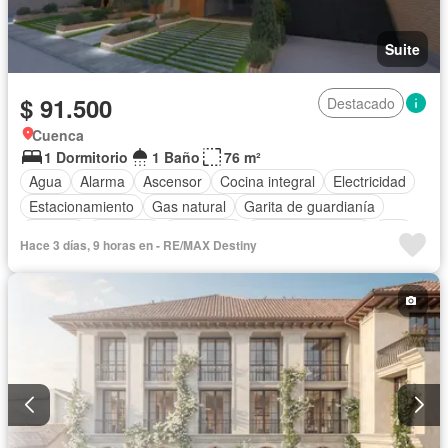
Suite
$ 91.500
Destacado
Cuenca
1 Dormitorio
1 Baño
76 m²
Agua
Alarma
Ascensor
Cocina integral
Electricidad
Estacionamiento
Gas natural
Garita de guardianía
Internet
Conserje
Seguridad
Vista panorámica
Wifi
Hace 3 días, 9 horas en - RE/MAX Destiny
Parcialmente amoblado