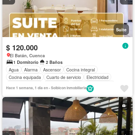
Suite
$ 120.000
El Batán, Cuenca
1 Dormitorio
2 Baños
Agua
Alarma
Ascensor
Cocina integral
Cocina equipada
Cuarto de servicio
Electricidad
Estacionamiento
Gas natural
Garita de guardianía
Hace 1 semana, 1 día en - Solbicon Inmobiliaria
Internet
Seguridad
Wifi
Completamente amoblado