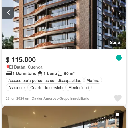
Suite
$ 115.000
El Batán, Cuenca
1 Dormitorio
1 Baño
60 m²
Acceso para personas con discapacidad
Alarma
Ascensor
Cuarto de servicio
Electricidad
Estacionamiento
Gas natural
Gimnasio
23 jun 2026 en - Xavier Amoroso Grupo Inmobiliario
Garita de guardianía
Internet
Conserje
Seguridad
Vista panorámica
Wifi
Sin amoblar