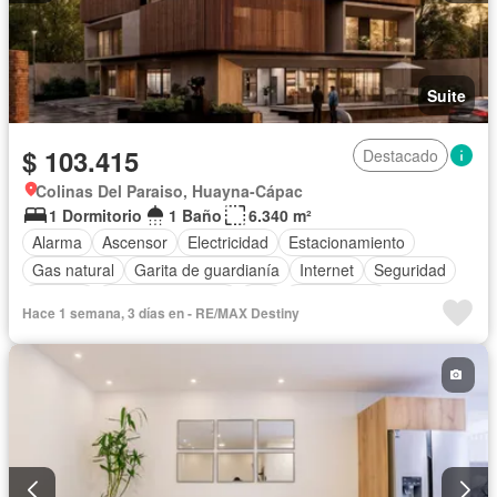
Suite
$ 103.415
Destacado
Colinas Del Paraiso, Huayna-Cápac
1 Dormitorio
1 Baño
6.340 m²
Alarma
Ascensor
Electricidad
Estacionamiento
Gas natural
Garita de guardianía
Internet
Seguridad
Terraza
Vista panorámica
Wifi
Sin amoblar
Hace 1 semana, 3 días en - RE/MAX Destiny