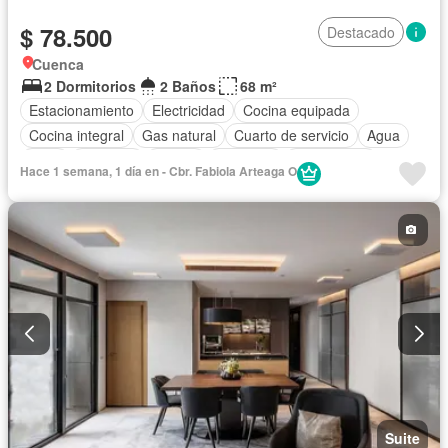
$ 78.500
Destacado
Cuenca
2 Dormitorios
2 Baños
68 m²
Estacionamiento
Electricidad
Cocina equipada
Cocina integral
Gas natural
Cuarto de servicio
Agua
Patio
Conserje
Parrilla
Ascensor
Sin amoblar
Hace 1 semana, 1 día en - Cbr. Fabiola Arteaga O
Suite