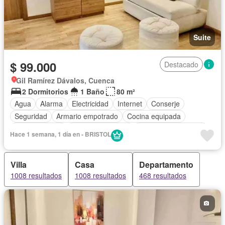
Suite
$ 99.000
Destacado
Gil Ramírez Dávalos, Cuenca
2 Dormitorios
1 Baño
80 m²
Agua
Alarma
Electricidad
Internet
Conserje
Seguridad
Armario empotrado
Cocina equipada
Cocina integral
Cuarto de servicio
Garita de guardianía
Hace 1 semana, 1 día en - BRISTOL
Sin amoblar
Villa
Casa
Departamento
1008 resultados
1008 resultados
468 resultados