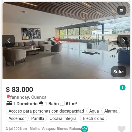
Garita de guardianía
Internet
Jacuzzi
Jardín
Patio
Conserje
Sauna
Seguridad
Terraza
Vista panorámica
Wifi
Suite
$ 83.000
Yanuncay, Cuenca
1 Dormitorio
1 Baño
51 m²
Acceso para personas con discapacidad
Agua
Alarma
Ascensor
Parrilla
Cocina integral
Electricidad
Estacionamiento
Gas natural
Garita de guardianía
3 jul 2026 en - Molina Vasquez Bienes Raíces