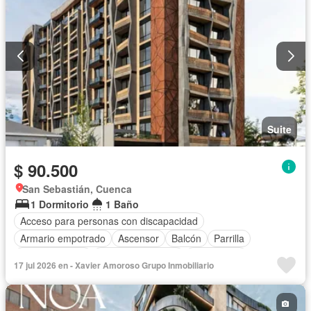
Suite
$ 90.500
San Sebastián, Cuenca
1 Dormitorio
1 Baño
Acceso para personas con discapacidad
Armario empotrado
Ascensor
Balcón
Parrilla
Cocina integral
Cuarto de servicio
Electricidad
17 jul 2026 en - Xavier Amoroso Grupo Inmobiliario
Estacionamiento
Gas natural
Gimnasio
Garita de guardianía
Conserje
Seguridad
Vista panorámica
Wifi
Sin amoblar