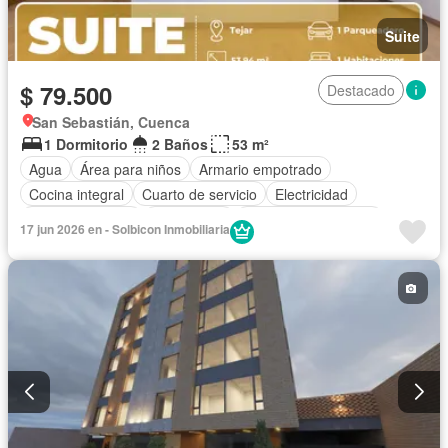
Suite
$ 79.500
Destacado
San Sebastián, Cuenca
1 Dormitorio
2 Baños
53 m²
Agua
Área para niños
Armario empotrado
Cocina integral
Cuarto de servicio
Electricidad
Estacionamiento
Gas natural
Garita de guardianía
17 jun 2026 en - Solbicon Inmobiliaria
Internet
Conserje
Terraza
Vista panorámica
Sin amoblar