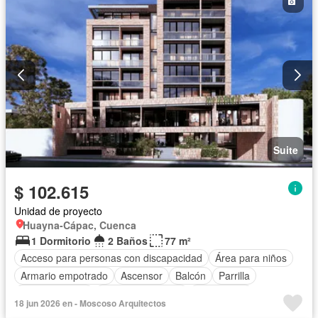
Seguridad
Terraza
Vista panorámica
Sin amoblar
Suite
$ 102.615
Unidad de proyecto
Huayna-Cápac, Cuenca
1 Dormitorio
2 Baños
77 m²
Acceso para personas con discapacidad
Área para niños
Armario empotrado
Ascensor
Balcón
Parrilla
Cocina integral
Cuarto de servicio
Electricidad
18 jun 2026 en - Moscoso Arquitectos
Estacionamiento
Gas natural
Gimnasio