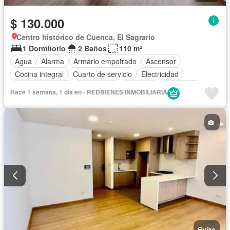
$ 130.000
Centro histórico de Cuenca, El Sagrario
1 Dormitorio
2 Baños
110 m²
Agua
Alarma
Armario empotrado
Ascensor
Cocina integral
Cuarto de servicio
Electricidad
Estacionamiento
Gas natural
Conserje
Seguridad
Hace 1 semana, 1 día en - REDBIENES INMOBILIARIA
Vista panorámica
Sin amoblar
Suite