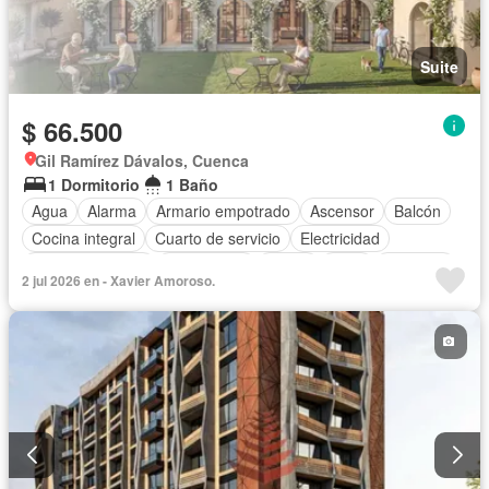
Suite
$ 66.500
Gil Ramírez Dávalos, Cuenca
1 Dormitorio
1 Baño
Agua
Alarma
Armario empotrado
Ascensor
Balcón
Cocina integral
Cuarto de servicio
Electricidad
Estacionamiento
Gas natural
Jardín
Patio
Conserje
2 jul 2026 en - Xavier Amoroso.
Seguridad
Wifi
Sin amoblar