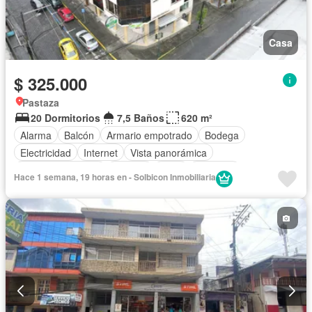
Casa
$ 325.000
Pastaza
20 Dormitorios
7,5 Baños
620 m²
Alarma
Balcón
Armario empotrado
Bodega
Electricidad
Internet
Vista panorámica
Cuarto de servicio
Terraza
Agua
Conserje
Hace 1 semana, 19 horas en - Solbicon Inmobiliaria
Parcialmente amoblado