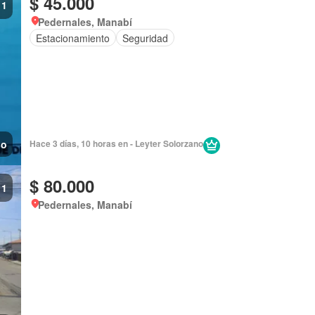
$ 45.000
1
Pedernales, Manabí
Estacionamiento
Seguridad
no
Hace 3 días, 10 horas en - Leyter Solorzano
$ 80.000
1
Pedernales, Manabí