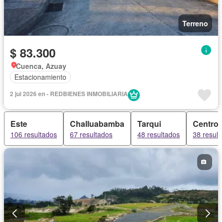
Terreno
$ 83.300
Cuenca, Azuay
Estacionamiento
2 jul 2026 en - REDBIENES INMOBILIARIA
Este
Challuabamba
Tarqui
Centro
106 resultados
67 resultados
48 resultados
38 resul