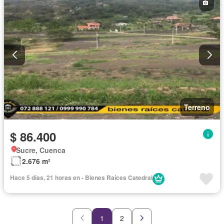
Terreno
$ 86.400
Sucre, Cuenca
2.676 m²
Hace 5 días, 21 horas en - Bienes Raíces Catedral
1
2