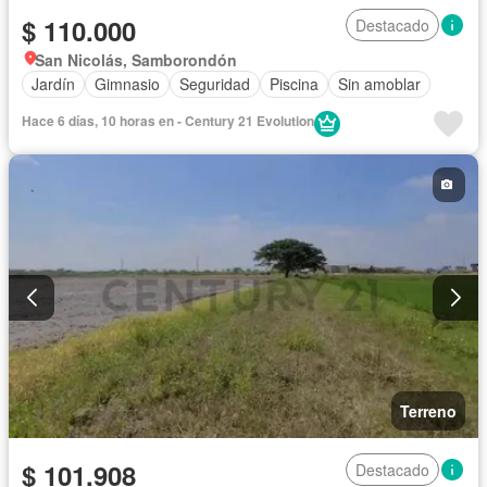
$ 110.000
Destacado
San Nicolás, Samborondón
Jardín
Gimnasio
Seguridad
Piscina
Sin amoblar
Hace 6 días, 10 horas en - Century 21 Evolution
Terreno
$ 101.908
Destacado