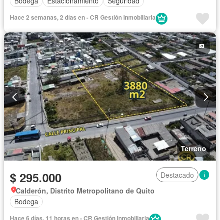
Bodega
Estacionamiento
Seguridad
Hace 2 semanas, 2 días en - CR Gestión Inmobiliaria
Terreno
$ 295.000
Destacado
Calderón, Distrito Metropolitano de Quito
Bodega
Hace 6 días, 11 horas en - CR Gestión Inmobiliaria