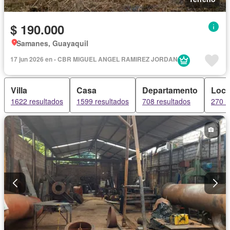
$ 190.000
Samanes, Guayaquil
17 jun 2026 en - CBR MIGUEL ANGEL RAMIREZ JORDAN
Villa
Casa
Departamento
Loca
1622 resultados
1599 resultados
708 resultados
270 r