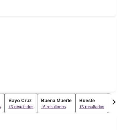
Bayo Cruz
Buena Muerte
Bueste
Bucay C
s
16 resultados
16 resultados
16 resultados
16 result