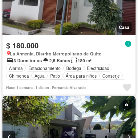
Casa
$ 180.000
La Armenia, Distrito Metropolitano de Quito
3 Dormitorios
2,5 Baños
180 m²
Alarma
Estacionamiento
Bodega
Electricidad
Chimenea
Agua
Patio
Área para niños
Conserje
Acceso para personas con discapacidad
Jardín
Parrilla
Hace 1 semana, 1 día en - Fernanda Alvarado
Garita de guardianía
Seguridad
Sin amoblar