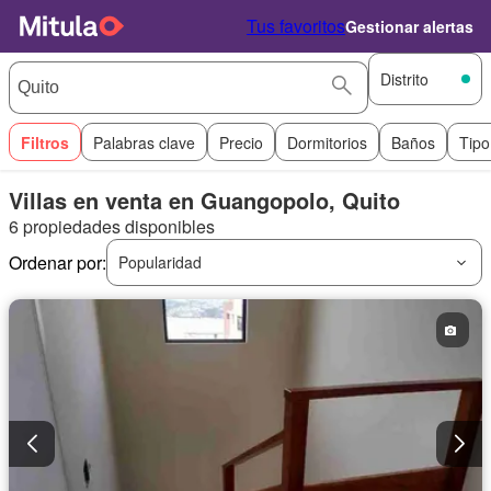
Tus favoritos
Gestionar alertas
Distrito
Filtros
Palabras clave
Precio
Dormitorios
Baños
Tipo
Villas en venta en Guangopolo, Quito
6 propiedades disponibles
Ordenar por:
Popularidad