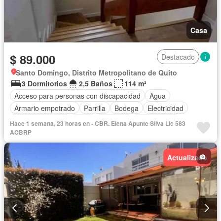
Casa
$ 89.000
Destacado
Santo Domingo, Distrito Metropolitano de Quito
3 Dormitorios
2,5 Baños
114 m²
Acceso para personas con discapacidad
Agua
Armario empotrado
Parrilla
Bodega
Electricidad
Estacionamiento
Patio
Conserje
Sin amoblar
Hace 1 semana, 23 horas en - CBR. Elena Apunte Silva Lic 583
ACBRP
Actualizado