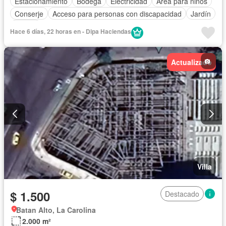
Estacionamiento
Bodega
Electricidad
Área para niños
Conserje
Acceso para personas con discapacidad
Jardín
Parrilla
Hace 6 días, 22 horas en - Dipa Haciendas
Actualizado
Villa
$ 1.500
Destacado
Batan Alto, La Carolina
2.000 m²