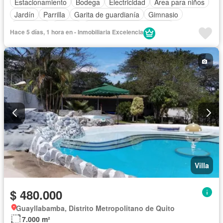
Estacionamiento
Bodega
Electricidad
Área para niños
Jardín
Parrilla
Garita de guardianía
Gimnasio
Seguridad
Piscina
Completamente amoblado
Hace 5 días, 1 hora en - Inmobiliaria Excelencia
Villa
$ 480.000
Guayllabamba, Distrito Metropolitano de Quito
7.000 m²