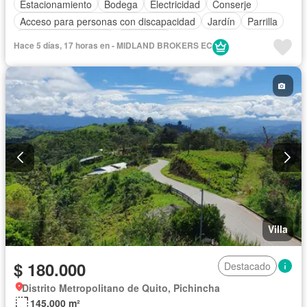
Estacionamiento
Bodega
Electricidad
Conserje
Acceso para personas con discapacidad
Jardín
Parrilla
Garita de guardianía
Seguridad
Hace 5 días, 17 horas en - MIDLAND BROKERS EC
Completamente amoblado
Villa
$ 180.000
Destacado
Distrito Metropolitano de Quito, Pichincha
145.000 m²