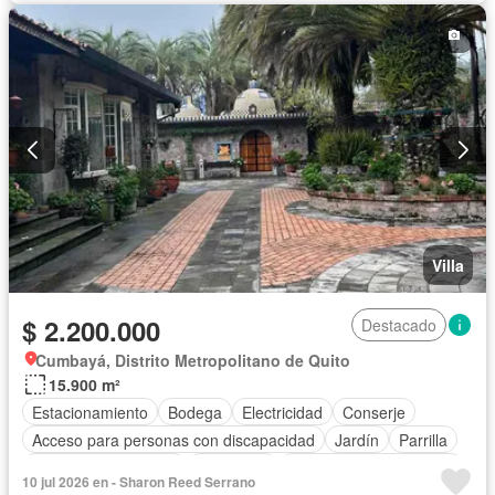
Villa
$ 2.200.000
Destacado
Cumbayá, Distrito Metropolitano de Quito
15.900 m²
Estacionamiento
Bodega
Electricidad
Conserje
Acceso para personas con discapacidad
Jardín
Parrilla
Garita de guardianía
Seguridad
Parcialmente amoblado
10 jul 2026 en - Sharon Reed Serrano