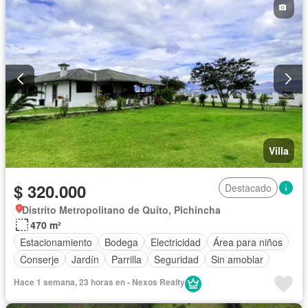
Villa
$ 320.000
Destacado
Distrito Metropolitano de Quito, Pichincha
470 m²
Estacionamiento
Bodega
Electricidad
Área para niños
Conserje
Jardín
Parrilla
Seguridad
Sin amoblar
Hace 1 semana, 23 horas en - Nexos Realty