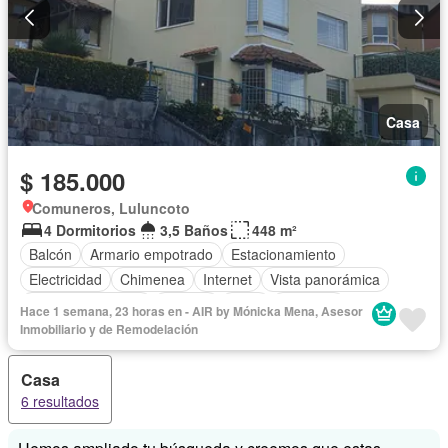
Casa
$ 185.000
Comuneros, Luluncoto
4 Dormitorios
3,5 Baños
448 m²
Balcón
Armario empotrado
Estacionamiento
Electricidad
Chimenea
Internet
Vista panorámica
Cuarto de servicio
Terraza
Agua
Conserje
Hace 1 semana, 23 horas en - AIR by Mónicka Mena, Asesor
Acceso para personas con discapacidad
Jardín
Parrilla
Inmobiliario y de Remodelación
Seguridad
Sin amoblar
Casa
6 resultados