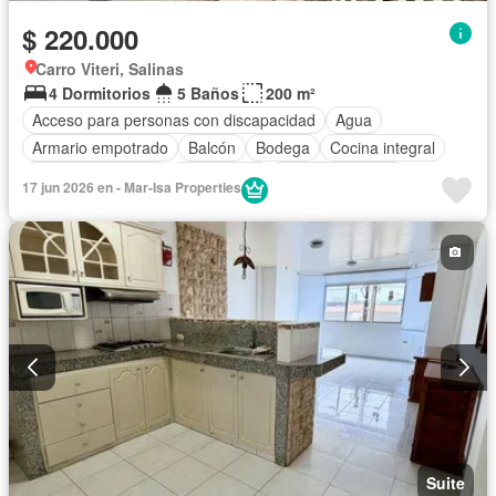
$ 220.000
Carro Viteri, Salinas
4 Dormitorios
5 Baños
200 m²
Acceso para personas con discapacidad
Agua
Armario empotrado
Balcón
Bodega
Cocina integral
Cuarto de servicio
Electricidad
Estacionamiento
17 jun 2026 en - Mar-Isa Properties
Internet
Jardín
Patio
Wifi
Sin amoblar
Suite