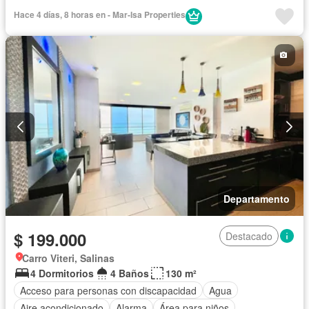
Hace 4 días, 8 horas en - Mar-Isa Properties
Departamento
$ 199.000
Destacado
Carro Viteri, Salinas
4 Dormitorios
4 Baños
130 m²
Acceso para personas con discapacidad
Agua
Aire acondicionado
Alarma
Área para niños