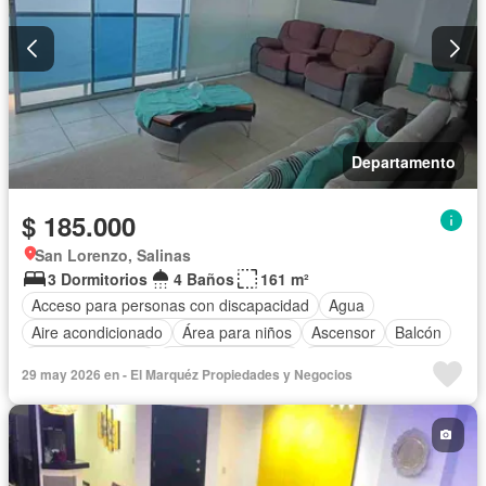
Departamento
$ 185.000
San Lorenzo, Salinas
3 Dormitorios
4 Baños
161 m²
Acceso para personas con discapacidad
Agua
Aire acondicionado
Área para niños
Ascensor
Balcón
Cocina equipada
Cuarto de servicio
Electricidad
29 may 2026 en - El Marquéz Propiedades y Negocios
Estacionamiento
Garita de guardianía
Jacuzzi
Patio
Piscina
Conserje
Seguridad
Terraza
Vista panorámica
Completamente amoblado