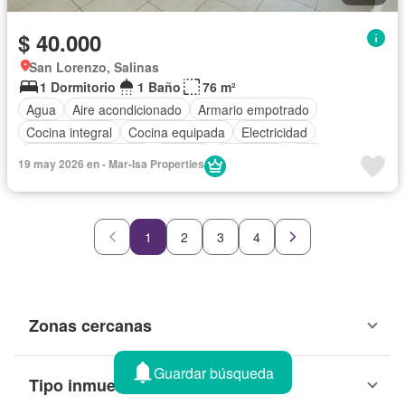
$ 40.000
San Lorenzo, Salinas
1 Dormitorio
1 Baño
76 m²
Agua
Aire acondicionado
Armario empotrado
Cocina integral
Cocina equipada
Electricidad
Garita de guardianía
Internet
Seguridad
Wifi
19 may 2026 en - Mar-Isa Properties
Sin amoblar
1
2
3
4
Zonas cercanas
Guardar búsqueda
Tipo inmueble