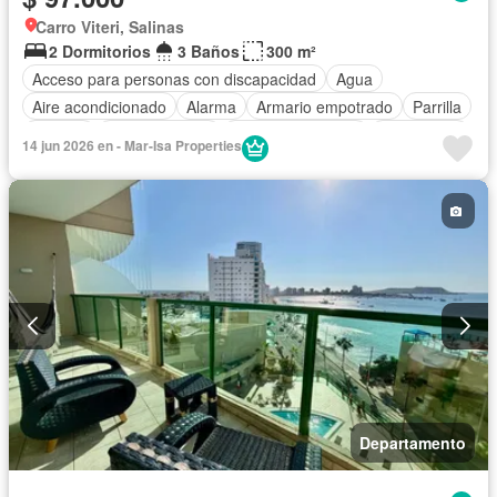
Carro Viteri, Salinas
2 Dormitorios
3 Baños
300 m²
Acceso para personas con discapacidad
Agua
Aire acondicionado
Alarma
Armario empotrado
Parrilla
Bodega
Cocina integral
Cuarto de servicio
Electricidad
14 jun 2026 en - Mar-Isa Properties
Estacionamiento
Internet
Jacuzzi
Jardín
Patio
Conserje
Wifi
Completamente amoblado
Departamento