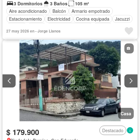
3 Dormitorios
3 Baños
105 m²
Aire acondicionado
Balcón
Armario empotrado
Estacionamiento
Electricidad
Cocina equipada
Jacuzzi
Terraza
Parrilla
Garita de guardianía
Piscina
27 may 2026 en - Jorge Llanos
Completamente amoblado
Casa
$ 179.900
Destacado