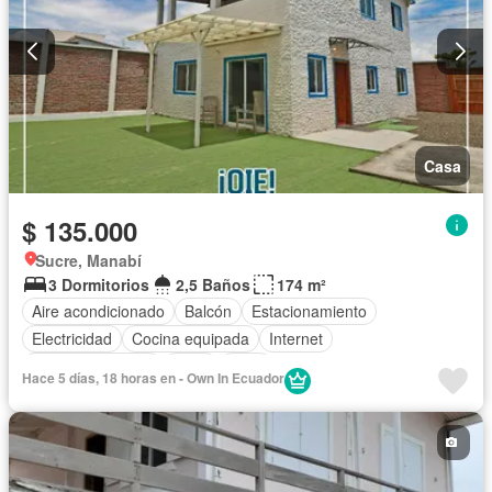
Casa
$ 135.000
Sucre, Manabí
3 Dormitorios
2,5 Baños
174 m²
Aire acondicionado
Balcón
Estacionamiento
Electricidad
Cocina equipada
Internet
Vista panorámica
Agua
Patio
Hace 5 días, 18 horas en - Own In Ecuador
Completamente amoblado