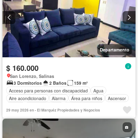
Departamento
$ 160.000
San Lorenzo, Salinas
3 Dormitorios
2 Baños
159 m²
Acceso para personas con discapacidad
Agua
Aire acondicionado
Alarma
Área para niños
Ascensor
Balcón
Cocina equipada
Cuarto de servicio
29 may 2026 en - El Marquéz Propiedades y Negocios
Electricidad
Estacionamiento
Garita de guardianía
Jacuzzi
Patio
Piscina
Conserje
Sauna
Seguridad
Terraza
Vista panorámica
Completamente amoblado