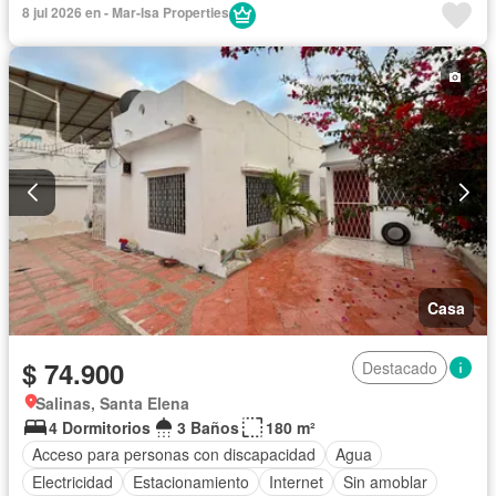
Cocina integral
Cocina equipada
Electricidad
8 jul 2026 en - Mar-Isa Properties
Estacionamiento
Gimnasio
Garita de guardianía
Internet
Jacuzzi
Patio
Piscina
Conserje
Sauna
Seguridad
Terraza
Vista panorámica
Wifi
Completamente amoblado
Casa
$ 74.900
Destacado
Salinas, Santa Elena
4 Dormitorios
3 Baños
180 m²
Acceso para personas con discapacidad
Agua
Electricidad
Estacionamiento
Internet
Sin amoblar