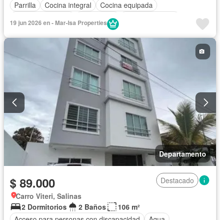
Parrilla
Cocina integral
Cocina equipada
Cuarto de servicio
Electricidad
Estacionamiento
19 jun 2026 en - Mar-Isa Properties
Gimnasio
Garita de guardianía
Internet
Jacuzzi
Piscina
Conserje
Sauna
Seguridad
Terraza
Vista panorámica
Wifi
Completamente amoblado
Departamento
$ 89.000
Destacado
Carro Viteri, Salinas
2 Dormitorios
2 Baños
106 m²
Acceso para personas con discapacidad
Agua