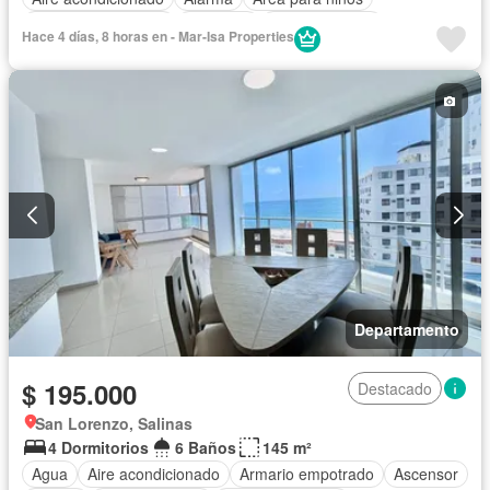
Armario empotrado
Ascensor
Cocina integral
Hace 4 días, 8 horas en - Mar-Isa Properties
Cocina equipada
Cuarto de servicio
Electricidad
Estacionamiento
Gimnasio
Garita de guardianía
Internet
Jacuzzi
Jardín
Patio
Piscina
Conserje
Sauna
Seguridad
Terraza
Vista panorámica
Wifi
Completamente amoblado
Departamento
$ 195.000
Destacado
San Lorenzo, Salinas
4 Dormitorios
6 Baños
145 m²
Agua
Aire acondicionado
Armario empotrado
Ascensor