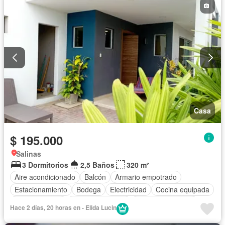
Casa
$ 195.000
Salinas
3 Dormitorios
2,5 Baños
320 m²
Aire acondicionado
Balcón
Armario empotrado
Estacionamiento
Bodega
Electricidad
Cocina equipada
Cocina integral
Vista panorámica
Cuarto de servicio
Hace 2 días, 20 horas en - Elida Lucin
Terraza
Agua
Patio
Conserje
Jardín
Parrilla