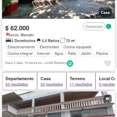
Casa
$ 62.000
Destacado
Sucre, Manabí
2 Dormitorios
2,5 Baños
72 m²
Estacionamiento
Electricidad
Cocina equipada
Cocina integral
Internet
Agua
Patio
Jardín
Piscina
Parcialmente amoblado
Hace 2 días, 19 horas en - LUGÁ Realtors
Departamento
Casa
Terreno
Local Co
63 resultados
33 resultados
11 resultados
3 resultad