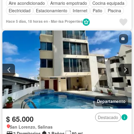
Aire acondicionado
Armario empotrado
Cocina equipada
Electricidad
Estacionamiento
Internet
Patio
Piscina
Wifi
Completamente amoblado
Hace 5 días, 18 horas en - Mar-Isa Properties
Departamento
$ 65.000
Destacado
San Lorenzo, Salinas
2 Dormitorios
2 Baños
80 m²