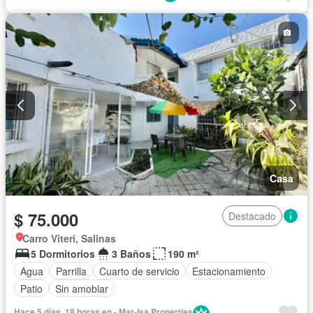
Casa
$ 75.000
Destacado
Carro Viteri, Salinas
5 Dormitorios
3 Baños
190 m²
Agua
Parrilla
Cuarto de servicio
Estacionamiento
Patio
Sin amoblar
Hace 5 días, 18 horas en - Mar-Isa Properties