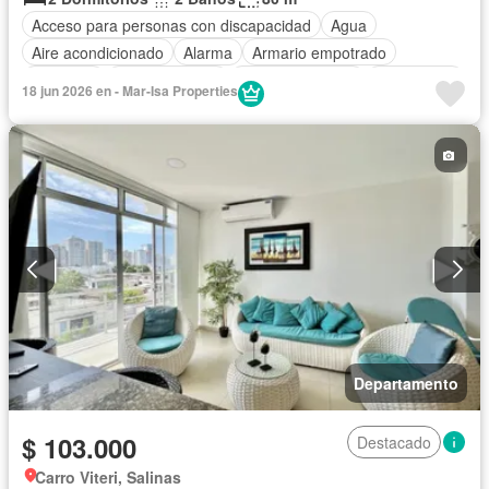
Acceso para personas con discapacidad
Agua
Aire acondicionado
Alarma
Armario empotrado
Ascensor
Cocina integral
Cocina equipada
Electricidad
18 jun 2026 en - Mar-Isa Properties
Estacionamiento
Garita de guardianía
Internet
Jacuzzi
Jardín
Patio
Piscina
Conserje
Seguridad
Vista panorámica
Wifi
Completamente amoblado
Departamento
$ 103.000
Destacado
Carro Viteri, Salinas