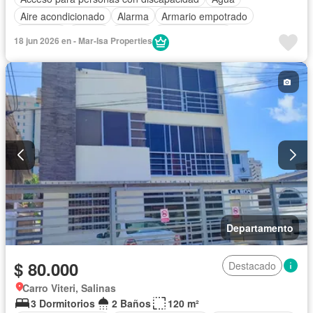
Aire acondicionado
Alarma
Armario empotrado
Ascensor
Balcón
Parrilla
Cocina integral
18 jun 2026 en - Mar-Isa Properties
Cocina equipada
Electricidad
Estacionamiento
Garita de guardianía
Internet
Jacuzzi
Patio
Conserje
Terraza
Vista panorámica
Wifi
Parcialmente amoblado
Departamento
$ 80.000
Destacado
Carro Viteri, Salinas
3 Dormitorios
2 Baños
120 m²