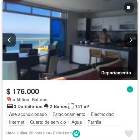
Completamente amoblado
Departamento
$ 176.000
La Milina, Salinas
3 Dormitorios
2 Baños
141 m²
Aire acondicionado
Estacionamiento
Electricidad
Internet
Cuarto de servicio
Agua
Parrilla
Garita de guardianía
Gimnasio
Ascensor
Seguridad
Hace 2 días, 20 horas en - Elida Lucin
Piscina