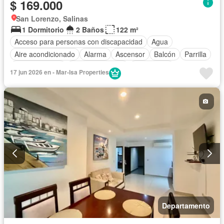
$ 169.000
San Lorenzo, Salinas
1 Dormitorio
2 Baños
122 m²
Acceso para personas con discapacidad
Agua
Aire acondicionado
Alarma
Ascensor
Balcón
Parrilla
Cocina integral
Cocina equipada
Electricidad
17 jun 2026 en - Mar-Isa Properties
Estacionamiento
Gimnasio
Garita de guardianía
Internet
Jacuzzi
Jardín
Patio
Piscina
Conserje
Sauna
Seguridad
Terraza
Vista panorámica
Wifi
Completamente amoblado
Departamento