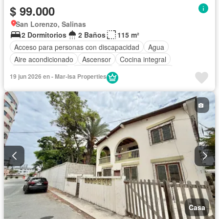
$ 99.000
San Lorenzo, Salinas
2 Dormitorios
2 Baños
115 m²
Acceso para personas con discapacidad
Agua
Aire acondicionado
Ascensor
Cocina integral
Cocina equipada
Electricidad
Estacionamiento
19 jun 2026 en - Mar-Isa Properties
Gas natural
Gimnasio
Garita de guardianía
Internet
Jacuzzi
Jardín
Patio
Piscina
Conserje
Sauna
Seguridad
Wifi
Parcialmente amoblado
Casa