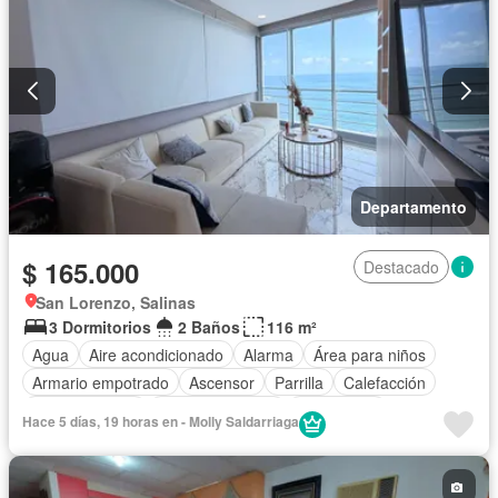
Departamento
$ 165.000
Destacado
San Lorenzo, Salinas
3 Dormitorios
2 Baños
116 m²
Agua
Aire acondicionado
Alarma
Área para niños
Armario empotrado
Ascensor
Parrilla
Calefacción
Cocina integral
Cocina equipada
Electricidad
Hace 5 días, 19 horas en - Molly Saldarriaga
Estacionamiento
Garita de guardianía
Internet
Jacuzzi
Jardín
Patio
Piscina
Conserje
Seguridad
Vista panorámica
Wifi
Completamente amoblado