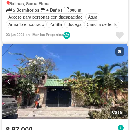
Salinas, Santa Elena
5 Dormitorios
4 Baños
300 m²
Acceso para personas con discapacidad
Agua
Armario empotrado
Parrilla
Bodega
Cancha de tenis
Cocina equipada
Cuarto de servicio
Electricidad
23 jun 2026 en - Mar-Isa Properties
Estacionamiento
Internet
Jardín
Patio
Seguridad
Wifi
Sin amoblar
Casa
$ 97.000