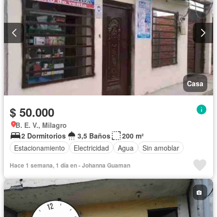
Casa
$ 50.000
B. E. V., Milagro
2 Dormitorios
3,5 Baños
200 m²
Estacionamiento
Electricidad
Agua
Sin amoblar
Hace 1 semana, 1 día en - Johanna Guaman