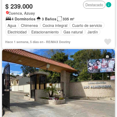
$ 239.000
Destacado
Cuenca, Azuay
4 Dormitorios
3 Baños
335 m²
Agua
Chimenea
Cocina integral
Cuarto de servicio
Electricidad
Estacionamiento
Gas natural
Jardín
Patio
Vista panorámica
Sin amoblar
Hace 1 semana, 5 días en - RE/MAX Destiny