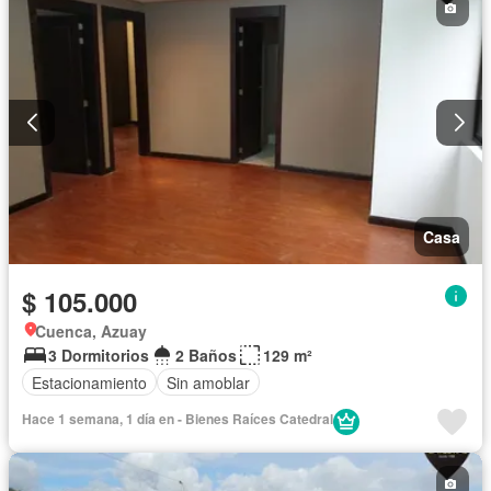
Casa
$ 105.000
Cuenca, Azuay
3 Dormitorios
2 Baños
129 m²
Estacionamiento
Sin amoblar
Hace 1 semana, 1 día en - Bienes Raíces Catedral