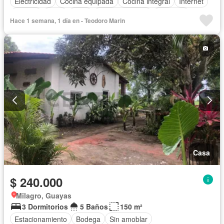
Electricidad
Cocina equipada
Cocina integral
Internet
Jacuzzi
Agua
Patio
Área para niños
Conserje
Hace 1 semana, 1 día en - Teodoro Marin
Jardín
Balcón
Sin amoblar
Casa
$ 240.000
Milagro, Guayas
3 Dormitorios
5 Baños
150 m²
Estacionamiento
Bodega
Sin amoblar