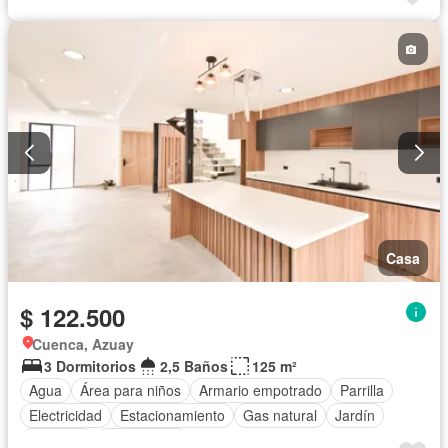
Casa
$ 122.500
Cuenca, Azuay
3 Dormitorios
2,5 Baños
125 m²
Agua
Área para niños
Armario empotrado
Parrilla
Electricidad
Estacionamiento
Gas natural
Jardín
Conserje
Sin amoblar