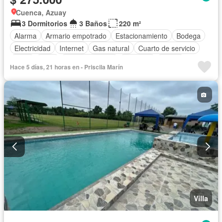
Cuenca, Azuay
3 Dormitorios
3 Baños
220 m²
Alarma
Armario empotrado
Estacionamiento
Bodega
Electricidad
Internet
Gas natural
Cuarto de servicio
Agua
Patio
Área para niños
Conserje
Jardín
Hace 5 días, 21 horas en - Priscila Marín
Parrilla
Solo familias
Sin amoblar
Villa