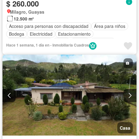
$ 260.000
Milagro, Guayas
12.500 m²
Acceso para personas con discapacidad
Área para niños
Bodega
Electricidad
Estacionamiento
Garita de guardianía
Jardín
Piscina
Seguridad
Hace 1 semana, 1 día en - Inmobiliaria Cuadros
Sin amoblar
Casa