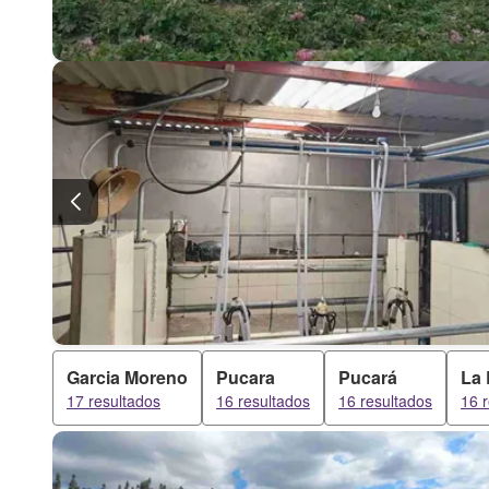
Garcia Moreno
Pucara
Pucará
La
17 resultados
16 resultados
16 resultados
16 