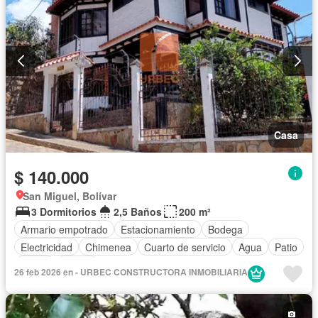
Casa
$ 140.000
San Miguel, Bolívar
3 Dormitorios
2,5 Baños
200 m²
Armario empotrado
Estacionamiento
Bodega
Electricidad
Chimenea
Cuarto de servicio
Agua
Patio
Jardín
Parrilla
26 feb 2026 en - URBEC CONSTRUCTORA INMOBILIARIA