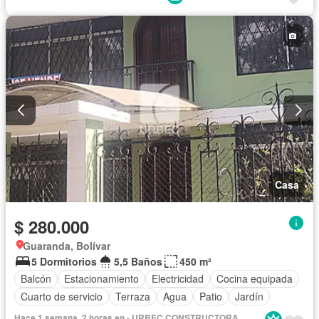
Casa
$ 280.000
Guaranda, Bolívar
5 Dormitorios
5,5 Baños
450 m²
Balcón
Estacionamiento
Electricidad
Cocina equipada
Cuarto de servicio
Terraza
Agua
Patio
Jardín
Hace 1 semana, 2 horas en - URBEC CONSTRUCTORA