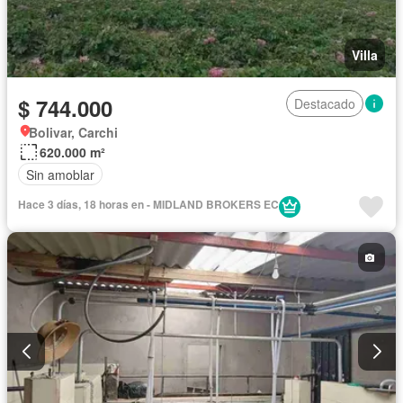
Villa
$ 744.000
Destacado
Bolivar, Carchi
620.000 m²
Sin amoblar
Hace 3 días, 18 horas en - MIDLAND BROKERS EC