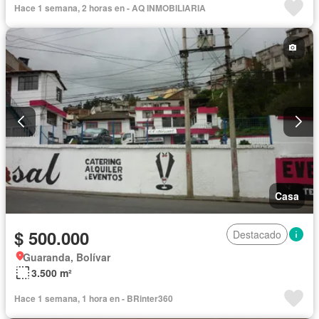
Hace 1 semana, 2 horas en - AQ INMOBILIARIA
Garita de guardianía
Seguridad
Sin amoblar
Casa
$ 500.000
Destacado
Guaranda, Bolívar
3.500 m²
Hace 1 semana, 1 hora en - BRinter360