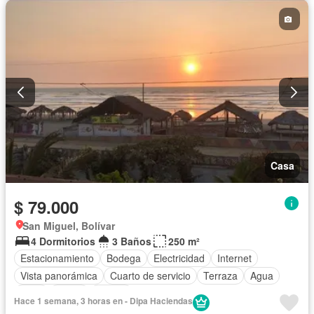
Casa
$ 79.000
San Miguel, Bolívar
4 Dormitorios
3 Baños
250 m²
Estacionamiento
Bodega
Electricidad
Internet
Vista panorámica
Cuarto de servicio
Terraza
Agua
Patio
Jardín
Parrilla
Hace 1 semana, 3 horas en - Dipa Haciendas