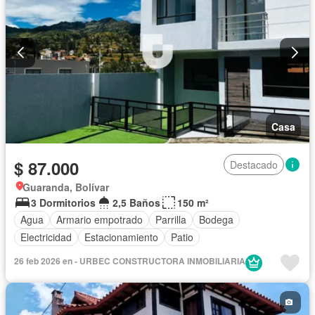
Casa
$ 87.000
Destacado
Guaranda, Bolívar
3 Dormitorios
2,5 Baños
150 m²
Agua
Armario empotrado
Parrilla
Bodega
Electricidad
Estacionamiento
Patio
26 feb 2026 en - URBEC CONSTRUCTORA INMOBILIARIA