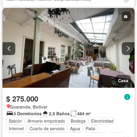
Casa
$ 275.000
Guaranda, Bolívar
3 Dormitorios
2,5 Baños
484 m²
Balcón
Armario empotrado
Bodega
Electricidad
Internet
Cuarto de servicio
Agua
Patio
Acceso para personas con discapacidad
Jardín
Parrilla