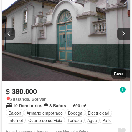
Casa
$ 380.000
Guaranda, Bolívar
10 Dormitorios
3 Baños
690 m²
Balcón
Armario empotrado
Bodega
Electricidad
Internet
Cuarto de servicio
Terraza
Agua
Patio
Jardín
Biblioteca
Sin amoblar
Hace 1 semana, 1 hora en - Jorge Merchán Vélez