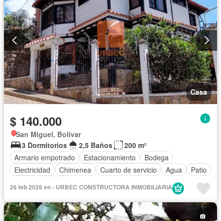
Casa
$ 140.000
San Miguel, Bolívar
3 Dormitorios
2,5 Baños
200 m²
Armario empotrado
Estacionamiento
Bodega
Electricidad
Chimenea
Cuarto de servicio
Agua
Patio
Jardín
Parrilla
26 feb 2026 en - URBEC CONSTRUCTORA INMOBILIARIA