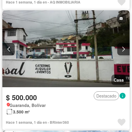
Hace 1 semana, 1 día en - AQ INMOBILIARIA
Garita de guardianía
Seguridad
Sin amoblar
Casa
$ 500.000
Destacado
Guaranda, Bolívar
3.500 m²
Hace 1 semana, 1 día en - BRinter360