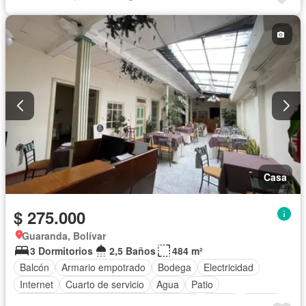
Casa
$ 275.000
Guaranda, Bolívar
3 Dormitorios
2,5 Baños
484 m²
Balcón
Armario empotrado
Bodega
Electricidad
Internet
Cuarto de servicio
Agua
Patio
Acceso para personas con discapacidad
Jardín
Parrilla