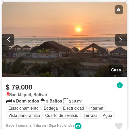
Casa
$ 79.000
San Miguel, Bolívar
4 Dormitorios
3 Baños
250 m²
Estacionamiento
Bodega
Electricidad
Internet
Vista panorámica
Cuarto de servicio
Terraza
Agua
Patio
Jardín
Parrilla
Hace 1 semana, 1 día en - Dipa Haciendas