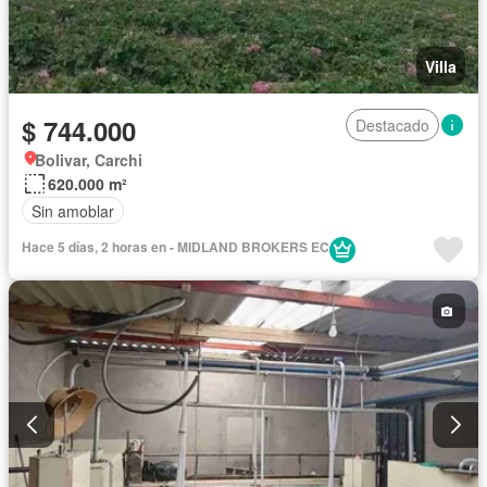
Villa
$ 744.000
Destacado
Bolivar, Carchi
620.000 m²
Sin amoblar
Hace 5 días, 2 horas en - MIDLAND BROKERS EC