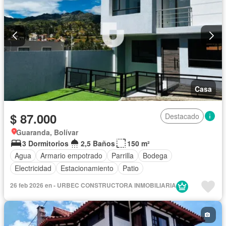
Casa
$ 87.000
Destacado
Guaranda, Bolívar
3 Dormitorios
2,5 Baños
150 m²
Agua
Armario empotrado
Parrilla
Bodega
Electricidad
Estacionamiento
Patio
26 feb 2026 en - URBEC CONSTRUCTORA INMOBILIARIA