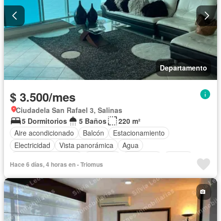
Departamento
$ 3.500/mes
Ciudadela San Rafael 3, Salinas
5 Dormitorios
5 Baños
220 m²
Aire acondicionado
Balcón
Estacionamiento
Electricidad
Vista panorámica
Agua
Garita de guardianía
Gimnasio
Seguridad
Piscina
Hace 6 días, 4 horas en - Triomus
Completamente amoblado