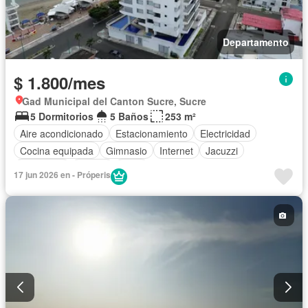
Departamento
$ 1.800/mes
Gad Municipal del Canton Sucre, Sucre
5 Dormitorios
5 Baños
253 m²
Aire acondicionado
Estacionamiento
Electricidad
Cocina equipada
Gimnasio
Internet
Jacuzzi
Seguridad
Piscina
Agua
17 jun 2026 en - Próperis