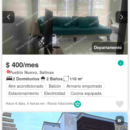
Departamento
$ 400/mes
Pueblo Nuevo, Salinas
2 Dormitorios
2 Baños
110 m²
Aire acondicionado
Balcón
Armario empotrado
Estacionamiento
Electricidad
Cocina equipada
Cocina integral
Conserje
Agua
Garita de guardianía
Hace 6 días, 4 horas en - Rocío Vásconez
Completamente amoblado