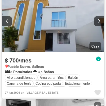
Casa
$ 700/mes
Pueblo Nuevo, Salinas
3 Dormitorios
3,5 Baños
Aire acondicionado
Área para niños
Balcón
Cancha de tenis
Cocina equipada
Estacionamiento
Garita de guardianía
Patio
Piscina
Terraza
27 jun 2026 en - VILLAGE REAL ESTATE
Vista panorámica