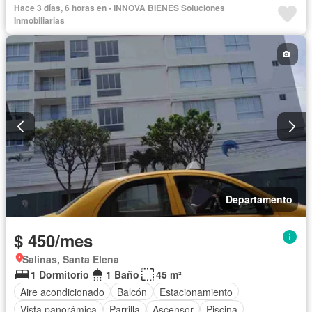
Jacuzzi
Vista panorámica
Terraza
Agua
Patio
Hace 3 días, 6 horas en - INNOVA BIENES Soluciones
Área para niños
Acceso para personas con discapacidad
Inmobiliarias
Jardín
Garita de guardianía
Sauna
Seguridad
Piscina
Gimnasio
Ascensor
Cancha de tenis
Completamente amoblado
Departamento
$ 450/mes
Salinas, Santa Elena
1 Dormitorio
1 Baño
45 m²
Aire acondicionado
Balcón
Estacionamiento
Vista panorámica
Parrilla
Ascensor
Piscina