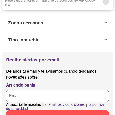
Hace 6 días, 3 horas en - Navarro y Asociados NAVARROCOP
Electricidad
Aire acondicionado
Área para niños
S.A.
Acceso para personas con discapacidad
Jardín
Balcón
Garita de guardianía
Zonas cercanas
Tipo inmueble
Recibe alertas por email
Déjanos tu email y te avisamos cuando tengamos
novedades sobre
Arriendo bahia
Al suscribirte aceptas
los términos y condiciones
y
la política
de privacidad