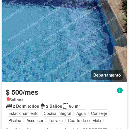
Departamento
$ 500/mes
Salinas
2 Dormitorios
2 Baños
86 m²
Estacionamiento
Cocina integral
Agua
Conserje
Piscina
Ascensor
Terraza
Cuarto de servicio
Vista panorámica
Seguridad
Parrilla
Jacuzzi