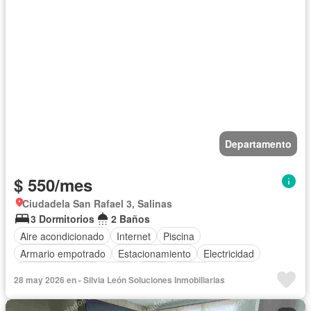
Departamento
$ 550/mes
Ciudadela San Rafael 3, Salinas
3 Dormitorios
2 Baños
Aire acondicionado
Internet
Piscina
Armario empotrado
Estacionamiento
Electricidad
Cocina equipada
Agua
Patio
Jardín
28 may 2026 en - Silvia León Soluciones Inmobiliarias
Acceso para personas con discapacidad
Parrilla
Wifi
Completamente amoblado