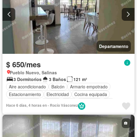
Departamento
$ 650/mes
Pueblo Nuevo, Salinas
3 Dormitorios
3 Baños
121 m²
Aire acondicionado
Balcón
Armario empotrado
Estacionamiento
Electricidad
Cocina equipada
Cocina integral
Internet
Agua
Seguridad
Wifi
Hace 6 días, 4 horas en - Rocío Vásconez
Garita de guardianía
Completamente amoblado