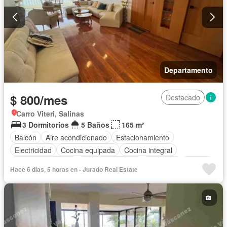
Departamento
$ 800/mes
Destacado
Carro Viteri, Salinas
3 Dormitorios
5 Baños
165 m²
Balcón
Aire acondicionado
Estacionamiento
Electricidad
Cocina equipada
Cocina integral
Cuarto de servicio
Vista panorámica
Ascensor
Piscina
Hace 6 días, 5 horas en - Jurado Real Estate
Wifi
Seguridad
Completamente amoblado