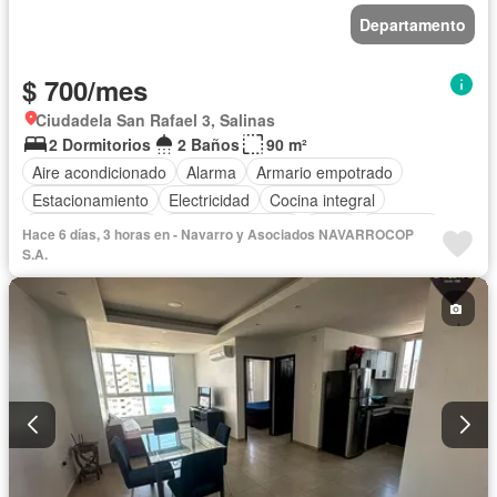
Departamento
$ 700/mes
Ciudadela San Rafael 3, Salinas
2 Dormitorios
2 Baños
90 m²
Aire acondicionado
Alarma
Armario empotrado
Estacionamiento
Electricidad
Cocina integral
Cocina equipada
Vista panorámica
Agua
Conserje
Hace 6 días, 3 horas en - Navarro y Asociados NAVARROCOP
Acceso para personas con discapacidad
S.A.
Garita de guardianía
Ascensor
Piscina
Área para niños
Terraza
Balcón
Completamente amoblado