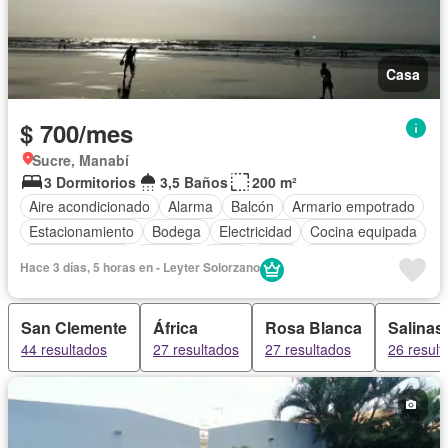
Casa
$ 700/mes
Sucre, Manabí
3 Dormitorios
3,5 Baños
200 m²
Aire acondicionado
Alarma
Balcón
Armario empotrado
Estacionamiento
Bodega
Electricidad
Cocina equipada
Cocina integral
Terraza
Agua
Patio
Área para niños
Hace 3 días, 5 horas en - Leyter Solorzano
Conserje
Jardín
Seguridad
Completamente amoblado
San Clemente
África
Rosa Blanca
Salinas
44 resultados
27 resultados
27 resultados
26 result