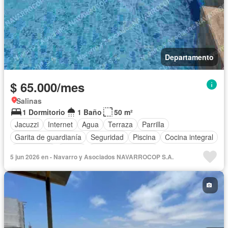
Departamento
$ 65.000/mes
Salinas
1 Dormitorio
1 Baño
50 m²
Jacuzzi
Internet
Agua
Terraza
Parrilla
Garita de guardianía
Seguridad
Piscina
Cocina integral
Electricidad
Balcón
Armario empotrado
5 jun 2026 en - Navarro y Asociados NAVARROCOP S.A.
Vista panorámica
Estacionamiento
Conserje
Acceso para personas con discapacidad
Ascensor
Wifi
Sin amoblar