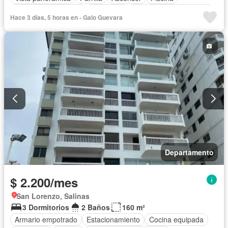
Garita de guardianía
Seguridad
Parcialmente amoblado
Hace 3 días, 5 horas en - Galo Guevara
Departamento
$ 2.200/mes
San Lorenzo, Salinas
3 Dormitorios
2 Baños
160 m²
Armario empotrado
Estacionamiento
Cocina equipada