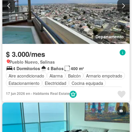
Departamento
$ 3.000/mes
Pueblo Nuevo, Salinas
4 Dormitorios
4 Baños
400 m²
Aire acondicionado
Alarma
Balcón
Armario empotrado
Estacionamiento
Electricidad
Cocina equipada
Cocina integral
Internet
Gas natural
Vista panorámica
17 jun 2026 en - Habitants Real Estate
Cuarto de servicio
Agua
Conserje
Garita de guardianía
Ascensor
Seguridad
Wifi
Jacuzzi
Terraza
Patio
Parrilla
Completamente amoblado