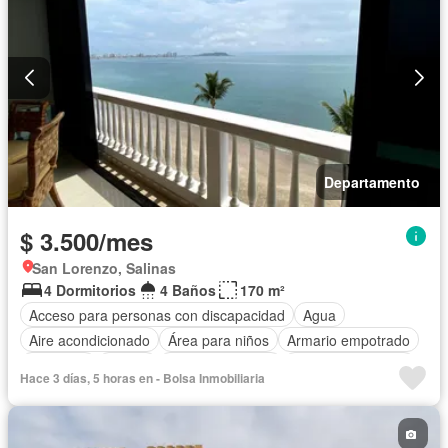
Departamento
$ 3.500/mes
San Lorenzo, Salinas
4 Dormitorios
4 Baños
170 m²
Acceso para personas con discapacidad
Agua
Aire acondicionado
Área para niños
Armario empotrado
Ascensor
Balcón
Cocina equipada
Cuarto de servicio
Hace 3 días, 5 horas en - Bolsa Inmobiliaria
Electricidad
Estacionamiento
Garita de guardianía
Jacuzzi
Piscina
Seguridad
Vista panorámica
Completamente amoblado