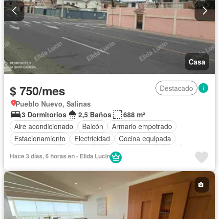
Casa
$ 750/mes
Destacado
Pueblo Nuevo, Salinas
3 Dormitorios
2,5 Baños
688 m²
Aire acondicionado
Balcón
Armario empotrado
Estacionamiento
Electricidad
Cocina equipada
Cocina integral
Internet
Vista panorámica
Agua
Hace 3 días, 6 horas en - Elida Lucin
Patio
Jardín
Wifi
Solo familias
Completamente amoblado