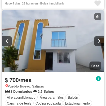
Ascensor
Balcón
Cocina equipada
Cuarto de servicio
Hace 4 días, 22 horas en - Bolsa Inmobiliaria
Electricidad
Estacionamiento
Garita de guardianía
Jacuzzi
Piscina
Seguridad
Vista panorámica
Completamente amoblado
Casa
$ 700/mes
Pueblo Nuevo, Salinas
3 Dormitorios
3,5 Baños
Aire acondicionado
Área para niños
Balcón
Cancha de tenis
Cocina equipada
Estacionamiento