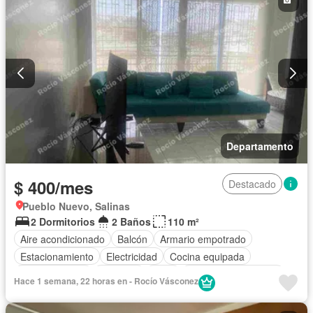
Departamento
$ 400/mes
Destacado
Pueblo Nuevo, Salinas
2 Dormitorios
2 Baños
110 m²
Aire acondicionado
Balcón
Armario empotrado
Estacionamiento
Electricidad
Cocina equipada
Cocina integral
Conserje
Agua
Garita de guardianía
Hace 1 semana, 22 horas en - Rocío Vásconez
Completamente amoblado