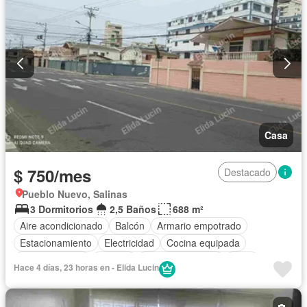
Casa
$ 750/mes
Destacado
Pueblo Nuevo, Salinas
3 Dormitorios
2,5 Baños
688 m²
Aire acondicionado
Balcón
Armario empotrado
Estacionamiento
Electricidad
Cocina equipada
Cocina integral
Internet
Vista panorámica
Agua
Hace 4 días, 23 horas en - Elida Lucin
Patio
Jardín
Wifi
Solo familias
Completamente amoblado