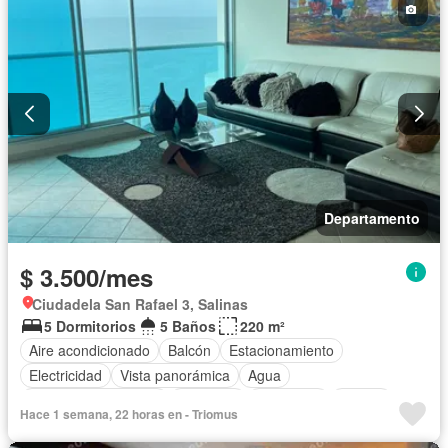
Parrilla
Completamente amoblado
Departamento
$ 3.500/mes
Ciudadela San Rafael 3, Salinas
5 Dormitorios
5 Baños
220 m²
Aire acondicionado
Balcón
Estacionamiento
Electricidad
Vista panorámica
Agua
Garita de guardianía
Gimnasio
Seguridad
Piscina
Hace 1 semana, 22 horas en - Triomus
Completamente amoblado