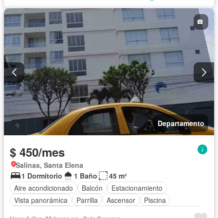
Departamento
$ 450/mes
Salinas, Santa Elena
1 Dormitorio
1 Baño
45 m²
Aire acondicionado
Balcón
Estacionamiento
Vista panorámica
Parrilla
Ascensor
Piscina
Garita de guardianía
Seguridad
Parcialmente amoblado