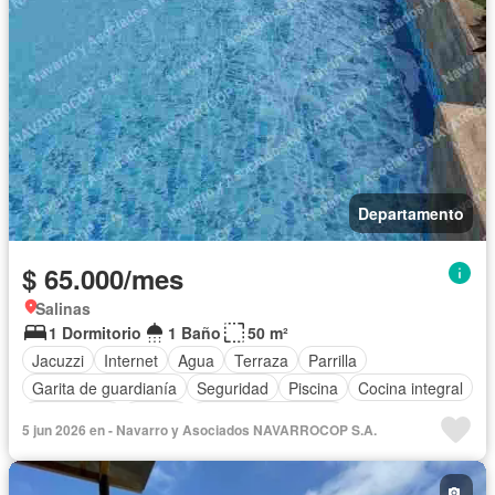
Departamento
$ 65.000/mes
Salinas
1 Dormitorio
1 Baño
50 m²
Jacuzzi
Internet
Agua
Terraza
Parrilla
Garita de guardianía
Seguridad
Piscina
Cocina integral
Electricidad
Balcón
Armario empotrado
5 jun 2026 en - Navarro y Asociados NAVARROCOP S.A.
Vista panorámica
Estacionamiento
Conserje
Acceso para personas con discapacidad
Ascensor
Wifi