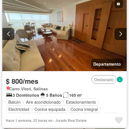
Departamento
$ 800/mes
Destacado
Carro Viteri, Salinas
3 Dormitorios
5 Baños
165 m²
Balcón
Aire acondicionado
Estacionamiento
Electricidad
Cocina equipada
Cocina integral
Cuarto de servicio
Vista panorámica
Ascensor
Piscina
Hace 1 semana, 22 horas en - Jurado Real Estate
Wifi
Seguridad
Completamente amoblado