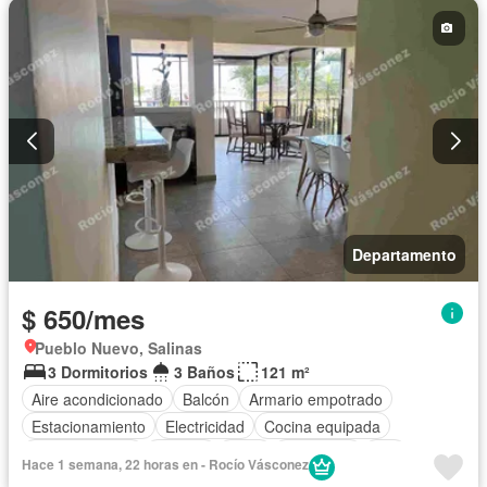
Departamento
$ 650/mes
Pueblo Nuevo, Salinas
3 Dormitorios
3 Baños
121 m²
Aire acondicionado
Balcón
Armario empotrado
Estacionamiento
Electricidad
Cocina equipada
Cocina integral
Internet
Agua
Seguridad
Wifi
Hace 1 semana, 22 horas en - Rocío Vásconez
Garita de guardianía
Completamente amoblado