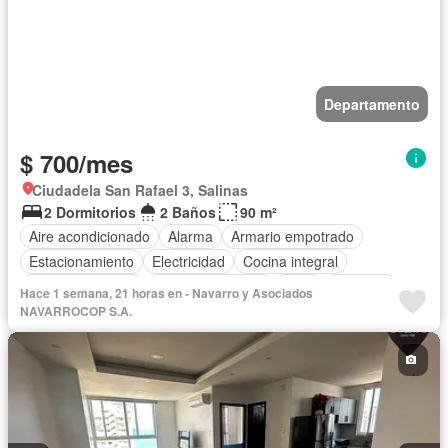
Departamento
$ 700/mes
Ciudadela San Rafael 3, Salinas
2 Dormitorios
2 Baños
90 m²
Aire acondicionado
Alarma
Armario empotrado
Estacionamiento
Electricidad
Cocina integral
Cocina equipada
Vista panorámica
Agua
Conserje
Hace 1 semana, 21 horas en - Navarro y Asociados
Acceso para personas con discapacidad
NAVARROCOP S.A.
Garita de guardianía
Ascensor
Piscina
Área para niños
Terraza
Balcón
Completamente amoblado