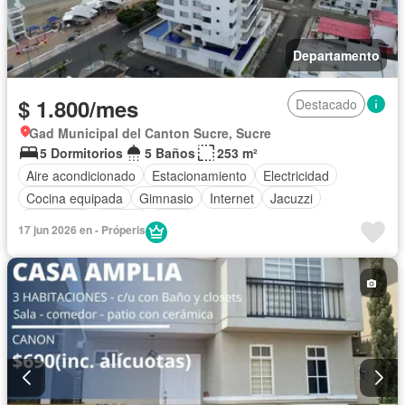
Departamento
$ 1.800/mes
Destacado
Gad Municipal del Canton Sucre, Sucre
5 Dormitorios
5 Baños
253 m²
Aire acondicionado
Estacionamiento
Electricidad
Cocina equipada
Gimnasio
Internet
Jacuzzi
Seguridad
Piscina
Agua
17 jun 2026 en - Próperis