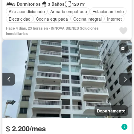
3 Dormitorios
3 Baños
120 m²
Aire acondicionado
Armario empotrado
Estacionamiento
Electricidad
Cocina equipada
Cocina integral
Internet
Jacuzzi
Vista panorámica
Terraza
Agua
Patio
Hace 4 días, 23 horas en - INNOVA BIENES Soluciones
Área para niños
Acceso para personas con discapacidad
Inmobiliarias
Jardín
Garita de guardianía
Sauna
Seguridad
Piscina
Gimnasio
Ascensor
Cancha de tenis
Completamente amoblado
Departamento
$ 2.200/mes