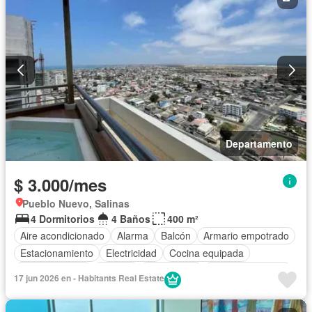
Sin amoblar
Departamento
$ 3.000/mes
Pueblo Nuevo, Salinas
4 Dormitorios
4 Baños
400 m²
Aire acondicionado
Alarma
Balcón
Armario empotrado
Estacionamiento
Electricidad
Cocina equipada
Cocina integral
Internet
Gas natural
Vista panorámica
17 jun 2026 en - Habitants Real Estate
Cuarto de servicio
Agua
Conserje
Garita de guardianía
Ascensor
Seguridad
Wifi
Jacuzzi
Terraza
Patio