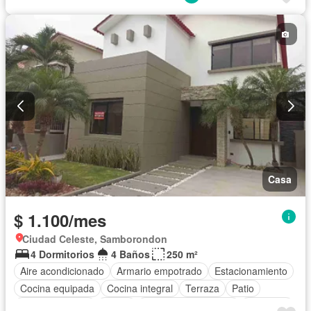
Casa
$ 1.100/mes
Ciudad Celeste, Samborondon
4 Dormitorios
4 Baños
250 m²
Aire acondicionado
Armario empotrado
Estacionamiento
Cocina equipada
Cocina integral
Terraza
Patio
Área para niños
Jardín
Garita de guardianía
Gimnasio