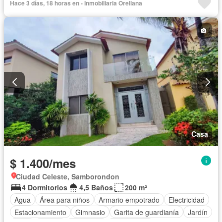
Hace 3 días, 18 horas en - Inmobiliaria Orellana
Seguridad
Piscina
Cancha de tenis
Sin amoblar
Casa
$ 1.400/mes
Ciudad Celeste, Samborondon
4 Dormitorios
4,5 Baños
200 m²
Agua
Área para niños
Armario empotrado
Electricidad
Estacionamiento
Gimnasio
Garita de guardianía
Jardín