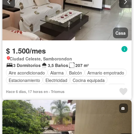
Casa
$ 1.500/mes
Ciudad Celeste, Samborondon
3 Dormitorios
3,5 Baños
207 m²
Aire acondicionado
Alarma
Balcón
Armario empotrado
Estacionamiento
Electricidad
Cocina equipada
Cocina integral
Internet
Jacuzzi
Gas natural
Terraza
Hace 6 días, 17 horas en - Triomus
Agua
Patio
Área para niños
Conserje
Jardín
Parrilla
Garita de guardianía
Gimnasio
Biblioteca
Sauna
Seguridad
Piscina
Cancha de tenis
Completamente amoblado