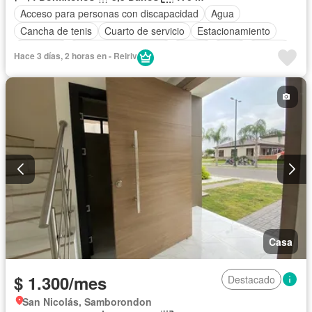
Acceso para personas con discapacidad
Agua
Cancha de tenis
Cuarto de servicio
Estacionamiento
Gimnasio
Garita de guardianía
Jardín
Patio
Piscina
Hace 3 días, 2 horas en - Reiriv
Seguridad
Casa
$ 1.300/mes
Destacado
San Nicolás, Samborondon