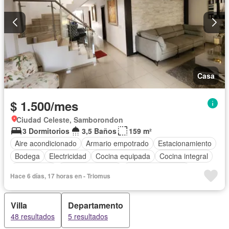
Casa
$ 1.500/mes
Ciudad Celeste, Samborondon
3 Dormitorios
3,5 Baños
159 m²
Aire acondicionado
Armario empotrado
Estacionamiento
Bodega
Electricidad
Cocina equipada
Cocina integral
Gas natural
Vista panorámica
Cuarto de servicio
Hace 6 días, 17 horas en - Triomus
Terraza
Agua
Patio
Jardín
Parrilla
Garita de guardianía
Seguridad
Villa
Departamento
Completamente amoblado
48 resultados
5 resultados