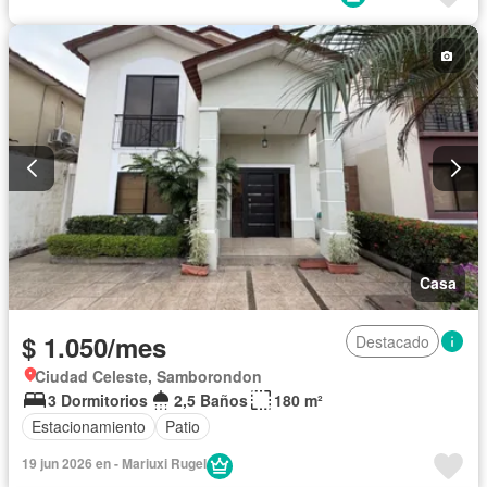
Garita de guardianía
Internet
Jardín
Patio
Piscina
Seguridad
Wifi
Completamente amoblado
Casa
$ 1.050/mes
Destacado
Ciudad Celeste, Samborondon
3 Dormitorios
2,5 Baños
180 m²
Estacionamiento
Patio
19 jun 2026 en - Mariuxi Rugel