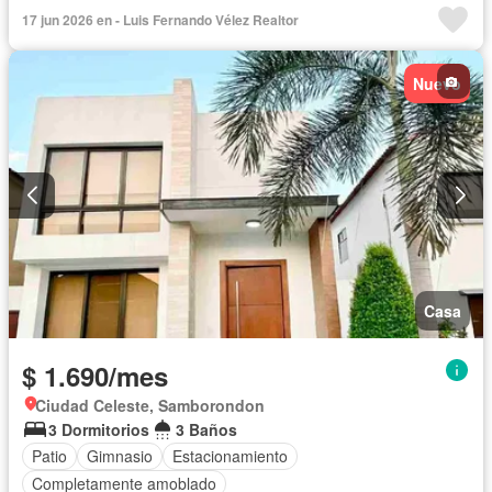
Patio
Piscina
Seguridad
Sin amoblar
17 jun 2026 en - Luis Fernando Vélez Realtor
Nuevo
Casa
$ 1.690/mes
Ciudad Celeste, Samborondon
3 Dormitorios
3 Baños
Patio
Gimnasio
Estacionamiento
Completamente amoblado