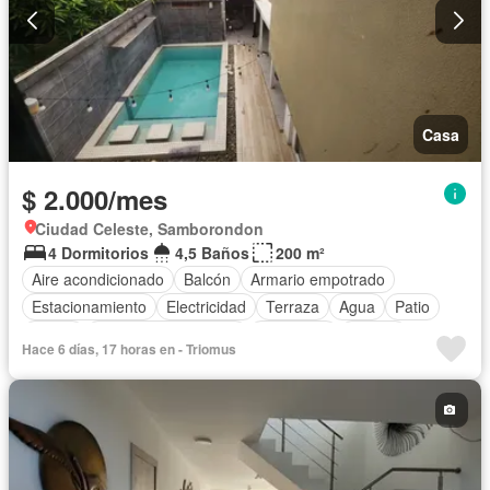
Casa
$ 2.000/mes
Ciudad Celeste, Samborondon
4 Dormitorios
4,5 Baños
200 m²
Aire acondicionado
Balcón
Armario empotrado
Estacionamiento
Electricidad
Terraza
Agua
Patio
Jardín
Garita de guardianía
Seguridad
Piscina
Hace 6 días, 17 horas en - Triomus
Completamente amoblado