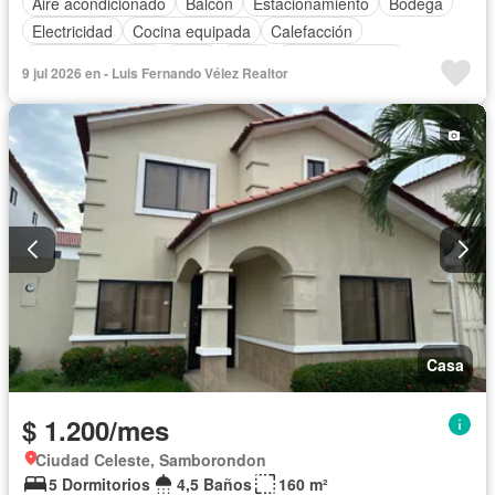
Aire acondicionado
Balcón
Estacionamiento
Bodega
Electricidad
Cocina equipada
Calefacción
Vista panorámica
Agua
Patio
Área para niños
9 jul 2026 en - Luis Fernando Vélez Realtor
Conserje
Acceso para personas con discapacidad
Jardín
Parrilla
Garita de guardianía
Gimnasio
Seguridad
Piscina
Sin amoblar
Casa
$ 1.200/mes
Ciudad Celeste, Samborondon
5 Dormitorios
4,5 Baños
160 m²