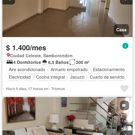
Casa
$ 1.400/mes
Ciudad Celeste, Samborondon
4 Dormitorios
6,5 Baños
200 m²
Aire acondicionado
Armario empotrado
Estacionamiento
Electricidad
Cocina integral
Jacuzzi
Cuarto de servicio
Agua
Patio
Jardín
Garita de guardianía
Seguridad
Hace 6 días, 17 horas en - Triomus
Sin amoblar