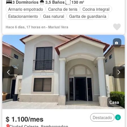
3 Dormitorios
3,5 Baños
130 m²
Armario empotrado
Cancha de tenis
Cocina integral
Estacionamiento
Gas natural
Garita de guardianía
Piscina
Conserje
Seguridad
Sin amoblar
Hace 6 días, 17 horas en - Mariuxi Vera
Casa
$ 1.100/mes
Destacado
Ciudad Celeste, Samborondon