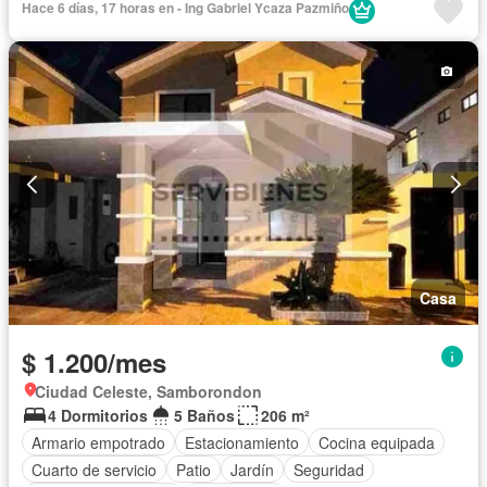
Hace 6 días, 17 horas en - Ing Gabriel Ycaza Pazmiño
Internet
Jacuzzi
Jardín
Piscina
Seguridad
Wifi
Solo familias
Sin amoblar
Casa
$ 1.200/mes
Ciudad Celeste, Samborondon
4 Dormitorios
5 Baños
206 m²
Armario empotrado
Estacionamiento
Cocina equipada
Cuarto de servicio
Patio
Jardín
Seguridad