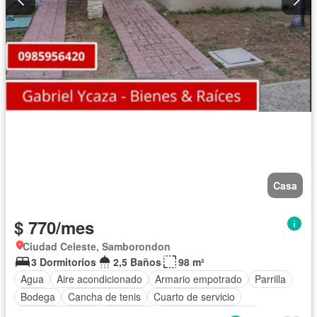
Casa
$ 770/mes
Ciudad Celeste, Samborondon
3 Dormitorios
2,5 Baños
98 m²
Agua
Aire acondicionado
Armario empotrado
Parrilla
Bodega
Cancha de tenis
Cuarto de servicio
Estacionamiento
Gimnasio
Garita de guardianía