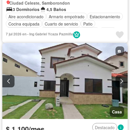
Ciudad Celeste, Samborondon
3 Dormitorios
4,5 Baños
Aire acondicionado
Armario empotrado
Estacionamiento
Cocina equipada
Cuarto de servicio
Patio
Área para niños
Electricidad
Cocina integral
Jardín
7 jul 2026 en - Ing Gabriel Ycaza Pazmiño
Garita de guardianía
Gimnasio
Seguridad
Cancha de tenis
Wifi
Solo familias
Sin amoblar
Casa
$ 1.100/mes
Destacado