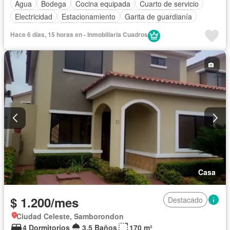
Agua
Bodega
Cocina equipada
Cuarto de servicio
Electricidad
Estacionamiento
Garita de guardianía
Patio
Seguridad
Sin amoblar
Hace 6 días, 15 horas en - Inmobiliaria Cuadros
Casa
$ 1.200/mes
Destacado
Ciudad Celeste, Samborondon
4 Dormitorios
3,5 Baños
170 m²