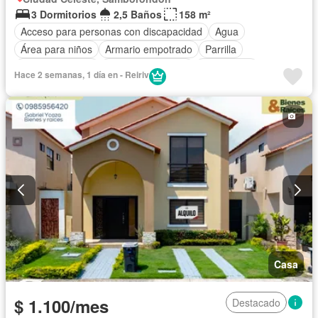
3 Dormitorios
2,5 Baños
158 m²
Acceso para personas con discapacidad
Agua
Área para niños
Armario empotrado
Parrilla
Cancha de tenis
Cuarto de servicio
Electricidad
Hace 2 semanas, 1 día en - Reiriv
Estacionamiento
Gimnasio
Garita de guardianía
Jardín
Patio
Piscina
Seguridad
Casa
$ 1.100/mes
Destacado