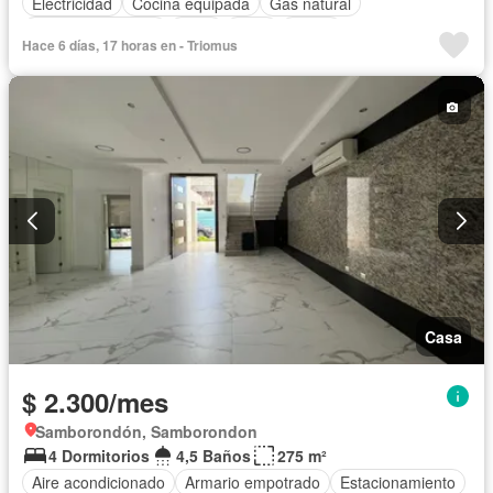
Electricidad
Cocina equipada
Gas natural
Cuarto de servicio
Agua
Patio
Jardín
Hace 6 días, 17 horas en - Triomus
Garita de guardianía
Seguridad
Piscina
Completamente amoblado
Casa
$ 2.300/mes
Samborondón, Samborondon
4 Dormitorios
4,5 Baños
275 m²
Aire acondicionado
Armario empotrado
Estacionamiento