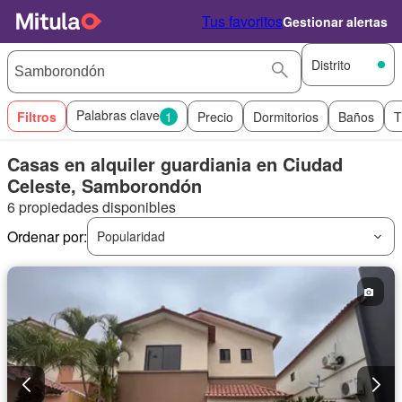
Tus favoritos
Gestionar alertas
Distrito
Palabras clave
Filtros
1
Precio
Dormitorios
Baños
T
Casas en alquiler guardiania en Ciudad
Celeste, Samborondón
6 propiedades disponibles
Ordenar por:
Popularidad