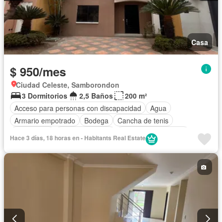
Casa
$ 950/mes
Ciudad Celeste, Samborondon
3 Dormitorios
2,5 Baños
200 m²
Acceso para personas con discapacidad
Agua
Armario empotrado
Bodega
Cancha de tenis
Electricidad
Estacionamiento
Garita de guardianía
Hace 3 días, 18 horas en - Habitants Real Estate
Internet
Jardín
Patio
Piscina
Seguridad
Terraza
Vista panorámica
Wifi
Sin amoblar