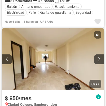
3 Dormitorios
3,5 Baños
158 m²
Balcón
Armario empotrado
Estacionamiento
Electricidad
Patio
Garita de guardianía
Seguridad
Sin amoblar
Hace 6 días, 16 horas en - URBANA
Casa
$ 850/mes
Ciudad Celeste, Samborondon