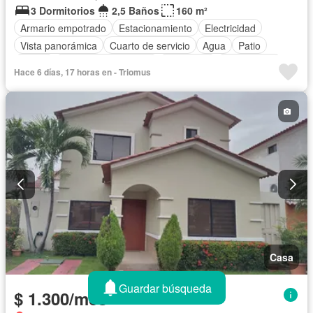
3 Dormitorios
2,5 Baños
160 m²
Armario empotrado
Estacionamiento
Electricidad
Vista panorámica
Cuarto de servicio
Agua
Patio
Jardín
Garita de guardianía
Seguridad
Sin amoblar
Hace 6 días, 17 horas en - Triomus
Casa
Guardar búsqueda
$ 1.300/mes