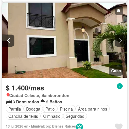
Casa
$ 1.400/mes
Ciudad Celeste, Samborondon
3 Dormitorios
2 Baños
Parrilla
Bodega
Patio
Piscina
Área para niños
Cancha de tenis
Gimnasio
Seguridad
Completamente amoblado
13 jul 2026 en - Munivalcorp Bienes Raices