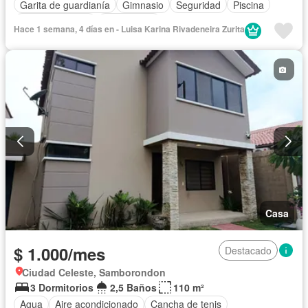
Garita de guardianía
Gimnasio
Seguridad
Piscina
Cancha de tenis
Sin amoblar
Hace 1 semana, 4 días en - Luisa Karina Rivadeneira Zurita
Casa
$ 1.000/mes
Destacado
Ciudad Celeste, Samborondon
3 Dormitorios
2,5 Baños
110 m²
Agua
Aire acondicionado
Cancha de tenis