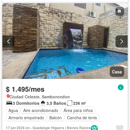
Casa
$ 1.495/mes
Ciudad Celeste, Samborondon
3 Dormitorios
3,5 Baños
236 m²
Agua
Aire acondicionado
Área para niños
Armario empotrado
Balcón
Cancha de tenis
Cocina equipada
Electricidad
Estacionamiento
17 jun 2026 en - Guadalupe Higuera | Bienes Raíces