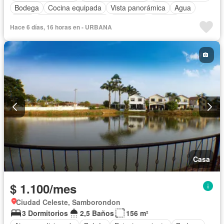
Bodega
Cocina equipada
Vista panorámica
Agua
Patio
Garita de guardianía
Gimnasio
Piscina
Hace 6 días, 16 horas en - URBANA
Cancha de tenis
Completamente amoblado
Casa
$ 1.100/mes
Ciudad Celeste, Samborondon
3 Dormitorios
2,5 Baños
156 m²