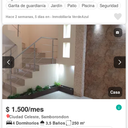
Garita de guardianía
Jardín
Patio
Piscina
Seguridad
Solo familias
Sin amoblar
Hace 2 semanas, 5 días en - Inmobiliaria VerdeAzul
Casa
$ 1.500/mes
Ciudad Celeste, Samborondon
4 Dormitorios
3,5 Baños
250 m²