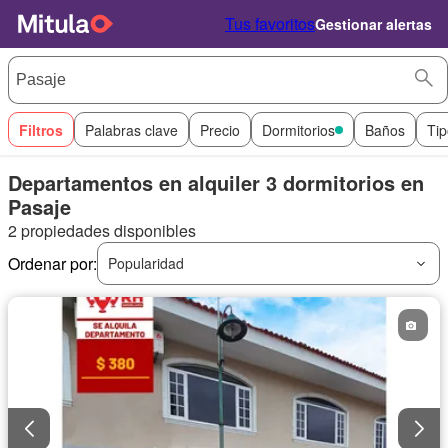
Tus favoritos
Gestionar alertas
Filtros
Palabras clave
Precio
Dormitorios
Baños
Tip
Departamentos en alquiler 3 dormitorios en
Pasaje
2 propiedades disponibles
Ordenar por:
Popularidad