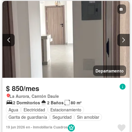
Parrilla
Garita de guardianía
Gimnasio
Ascensor
Seguridad
Piscina
Parcialmente amoblado
Departamento
$ 850/mes
La Aurora, Cantón Daule
2 Dormitorios
2 Baños
80 m²
Agua
Electricidad
Estacionamiento
Garita de guardianía
Seguridad
Sin amoblar
19 jun 2026 en - Inmobiliaria Cuadros