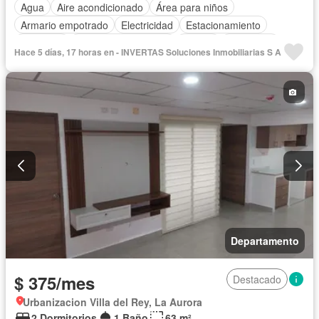
Agua
Aire acondicionado
Área para niños
Armario empotrado
Electricidad
Estacionamiento
Gimnasio
Garita de guardianía
Piscina
Seguridad
Hace 5 días, 17 horas en - INVERTAS Soluciones Inmobiliarias S A
Sin amoblar
Departamento
$ 375/mes
Destacado
Urbanizacion Villa del Rey, La Aurora
2 Dormitorios
1 Baño
63 m²