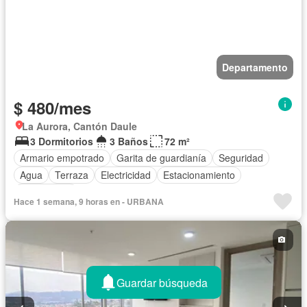
Departamento
$ 480/mes
La Aurora, Cantón Daule
3 Dormitorios
3 Baños
72 m²
Armario empotrado
Garita de guardianía
Seguridad
Agua
Terraza
Electricidad
Estacionamiento
Sin amoblar
Hace 1 semana, 9 horas en - URBANA
Guardar búsqueda