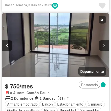
Ascensor
Cocina integral
Cocina equipada
Electricidad
Hace 1 semana, 3 días en - Reiriv
Estacionamiento
Gas natural
Gimnasio
Garita de guardianía
Piscina
Conserje
Seguridad
Terraza
Vista panorámica
Completamente amoblado
Departamento
$ 750/mes
Destacado
La Aurora, Cantón Daule
2 Dormitorios
2 Baños
89 m²
Armario empotrado
Balcón
Estacionamiento
Gimnasio
Garita de guardianía
Piscina
Seguridad
Sin amoblar