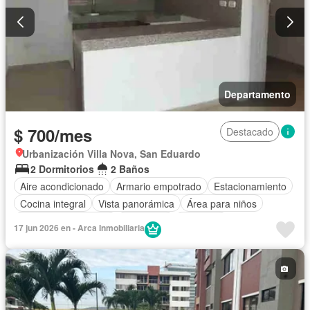
Departamento
$ 700/mes
Destacado
Urbanización Villa Nova, San Eduardo
2 Dormitorios
2 Baños
Aire acondicionado
Armario empotrado
Estacionamiento
Cocina integral
Vista panorámica
Área para niños
Garita de guardianía
Seguridad
Ascensor
17 jun 2026 en - Arca Inmobiliaria
Cuarto de servicio
Agua
Acceso para personas con discapacidad
Parrilla
Piscina
Electricidad
Conserje
Cancha de tenis
Gimnasio
Wifi
Sin amoblar