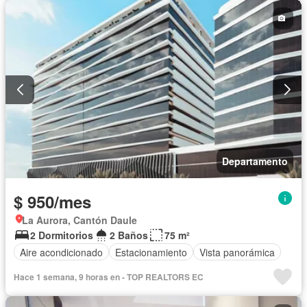
Garita de guardianía
Seguridad
Piscina
Sin amoblar
Departamento
$ 950/mes
La Aurora, Cantón Daule
2 Dormitorios
2 Baños
75 m²
Aire acondicionado
Estacionamiento
Vista panorámica
Hace 1 semana, 9 horas en - TOP REALTORS EC