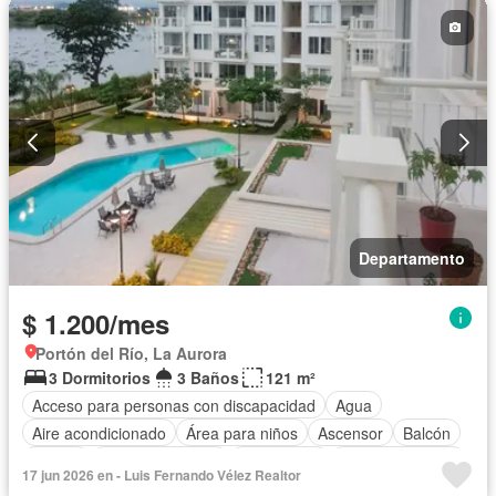
Departamento
$ 1.200/mes
Portón del Río, La Aurora
3 Dormitorios
3 Baños
121 m²
Acceso para personas con discapacidad
Agua
Aire acondicionado
Área para niños
Ascensor
Balcón
Parrilla
Cocina equipada
Electricidad
Estacionamiento
17 jun 2026 en - Luis Fernando Vélez Realtor
Gimnasio
Garita de guardianía
Jardín
Conserje