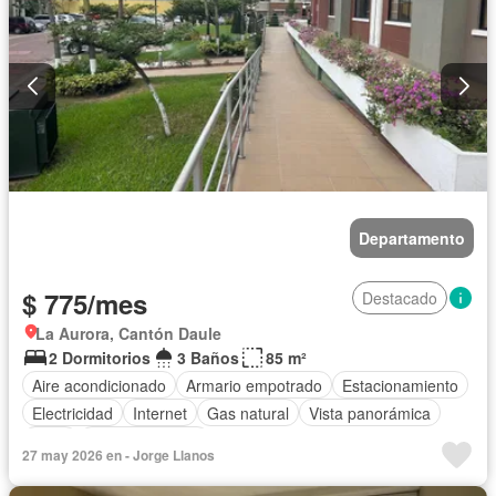
Departamento
$ 775/mes
Destacado
La Aurora, Cantón Daule
2 Dormitorios
3 Baños
85 m²
Aire acondicionado
Armario empotrado
Estacionamiento
Electricidad
Internet
Gas natural
Vista panorámica
Agua
Área para niños
27 may 2026 en - Jorge Llanos
Acceso para personas con discapacidad
Jardín
Parrilla
Garita de guardianía
Gimnasio
Ascensor
Seguridad