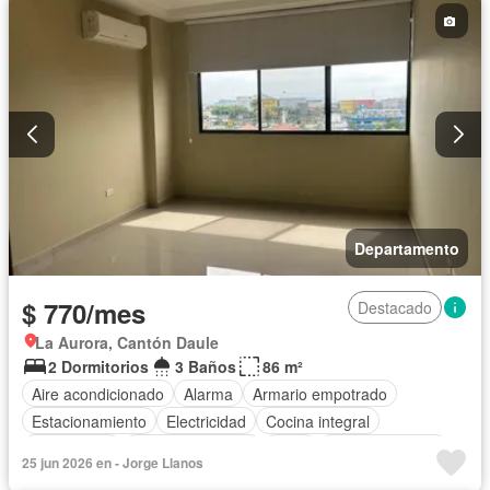
Piscina
Parcialmente amoblado
Departamento
$ 770/mes
Destacado
La Aurora, Cantón Daule
2 Dormitorios
3 Baños
86 m²
Aire acondicionado
Alarma
Armario empotrado
Estacionamiento
Electricidad
Cocina integral
Gas natural
Vista panorámica
Agua
Área para niños
25 jun 2026 en - Jorge Llanos
Conserje
Acceso para personas con discapacidad
Jardín