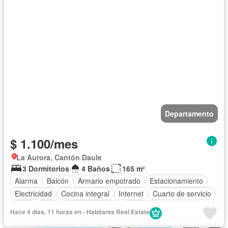
Departamento
$ 1.100/mes
La Aurora, Cantón Daule
3 Dormitorios
4 Baños
165 m²
Alarma
Balcón
Armario empotrado
Estacionamiento
Electricidad
Cocina integral
Internet
Cuarto de servicio
Agua
Patio
Área para niños
Conserje
Hace 4 días, 11 horas en - Habitants Real Estate
Acceso para personas con discapacidad
Jardín
Parrilla