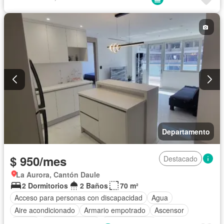
Completamente amoblado
Departamento
$ 950/mes
Destacado
La Aurora, Cantón Daule
2 Dormitorios
2 Baños
70 m²
Acceso para personas con discapacidad
Agua
Aire acondicionado
Armario empotrado
Ascensor
Balcón
Cancha de tenis
Cocina integral