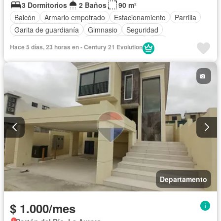
3 Dormitorios
2 Baños
90 m²
Balcón
Armario empotrado
Estacionamiento
Parrilla
Garita de guardianía
Gimnasio
Seguridad
Puerta de seguridad
Piscina
Cisterna
Wifi
Hace 5 días, 23 horas en - Century 21 Evolution
Sin amoblar
Departamento
$ 1.000/mes