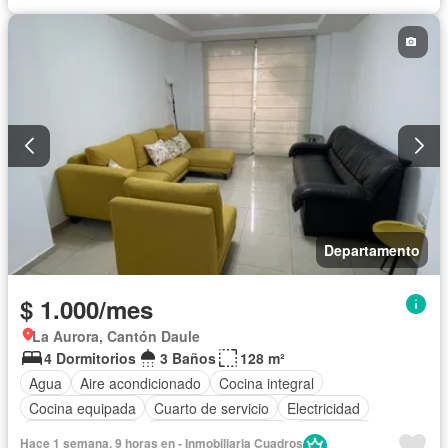
Departamento
$ 1.000/mes
La Aurora, Cantón Daule
4 Dormitorios
3 Baños
128 m²
Agua
Aire acondicionado
Cocina integral
Cocina equipada
Cuarto de servicio
Electricidad
Estacionamiento
Garita de guardianía
Seguridad
Hace 1 semana, 9 horas en - Inmobiliaria Cuadros