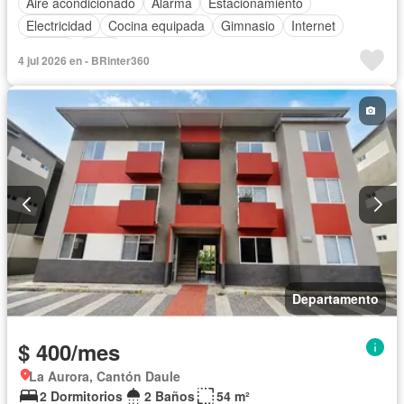
Aire acondicionado
Alarma
Estacionamiento
Electricidad
Cocina equipada
Gimnasio
Internet
Jacuzzi
Agua
4 jul 2026 en - BRinter360
Departamento
$ 400/mes
La Aurora, Cantón Daule
2 Dormitorios
2 Baños
54 m²