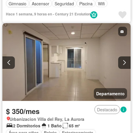
Gimnasio
Ascensor
Seguridad
Piscina
Wifi
Sin amoblar
Hace 1 semana, 9 horas en - Century 21 Evolution
Departamento
$ 350/mes
Destacado
Urbanizacion Villa del Rey, La Aurora
2 Dormitorios
1 Baño
65 m²
Área para niños
Balcón
Estacionamiento