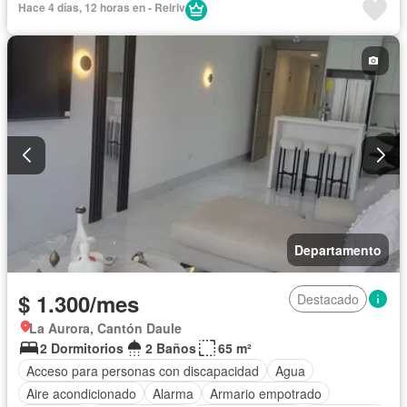
Hace 4 días, 12 horas en - Reiriv
Cocina equipada
Electricidad
Estacionamiento
Gas natural
Gimnasio
Garita de guardianía
Piscina
Conserje
Seguridad
Terraza
Vista panorámica
Completamente amoblado
Departamento
$ 1.300/mes
Destacado
La Aurora, Cantón Daule
2 Dormitorios
2 Baños
65 m²
Acceso para personas con discapacidad
Agua
Aire acondicionado
Alarma
Armario empotrado