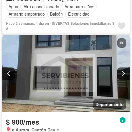
Agua
Aire acondicionado
Área para niños
Armario empotrado
Balcón
Electricidad
Estacionamiento
Gimnasio
Garita de guardianía
Hace 2 semanas, 1 día en - INVERTAS Soluciones Inmobiliarias S
Piscina
Seguridad
Sin amoblar
A
Departamento
$ 900/mes
La Aurora, Cantón Daule