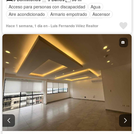
Acceso para personas con discapacidad
Agua
Aire acondicionado
Armario empotrado
Ascensor
Cocina integral
Cocina equipada
Electricidad
Hace 1 semana, 1 día en - Luis Fernando Vélez Realtor
Estacionamiento
Gimnasio
Garita de guardianía
Internet
Piscina
Conserje
Seguridad
Terraza
Vista panorámica
Wifi
Completamente amoblado