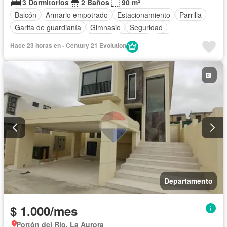
3 Dormitorios
2 Baños
90 m²
Balcón
Armario empotrado
Estacionamiento
Parrilla
Garita de guardianía
Gimnasio
Seguridad
Puerta de seguridad
Piscina
Cisterna
Wifi
Hace 23 horas en - Century 21 Evolution
Sin amoblar
Departamento
$ 1.000/mes
Portón del Río, La Aurora