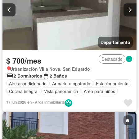
Departamento
$ 700/mes
Destacado
Urbanización Villa Nova, San Eduardo
2 Dormitorios
2 Baños
Aire acondicionado
Armario empotrado
Estacionamiento
Cocina integral
Vista panorámica
Área para niños
Garita de guardianía
Seguridad
Ascensor
17 jun 2026 en - Arca Inmobiliaria
Cuarto de servicio
Agua
Acceso para personas con discapacidad
Parrilla
Piscina
Electricidad
Conserje
Cancha de tenis
Gimnasio
Wifi
Sin amoblar