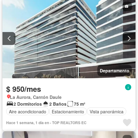
Garita de guardianía
Seguridad
Piscina
Sin amoblar
Departamento
$ 950/mes
La Aurora, Cantón Daule
2 Dormitorios
2 Baños
75 m²
Aire acondicionado
Estacionamiento
Vista panorámica
Hace 1 semana, 1 día en - TOP REALTORS EC