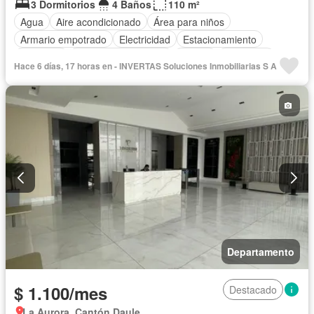
3 Dormitorios
4 Baños
110 m²
Agua
Aire acondicionado
Área para niños
Armario empotrado
Electricidad
Estacionamiento
Gimnasio
Garita de guardianía
Piscina
Seguridad
Hace 6 días, 17 horas en - INVERTAS Soluciones Inmobiliarias S A
Sin amoblar
Departamento
$ 1.100/mes
Destacado
La Aurora, Cantón Daule