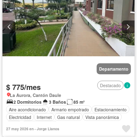
Departamento
$ 775/mes
Destacado
La Aurora, Cantón Daule
2 Dormitorios
3 Baños
85 m²
Aire acondicionado
Armario empotrado
Estacionamiento
Electricidad
Internet
Gas natural
Vista panorámica
Agua
Área para niños
27 may 2026 en - Jorge Llanos
Acceso para personas con discapacidad
Jardín
Parrilla