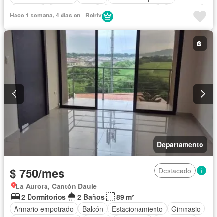
Ascensor
Cocina integral
Cocina equipada
Electricidad
Hace 1 semana, 4 días en - Reiriv
Estacionamiento
Gas natural
Gimnasio
Garita de guardianía
Piscina
Conserje
Seguridad
Terraza
Vista panorámica
Completamente amoblado
Departamento
$ 750/mes
Destacado
La Aurora, Cantón Daule
2 Dormitorios
2 Baños
89 m²
Armario empotrado
Balcón
Estacionamiento
Gimnasio