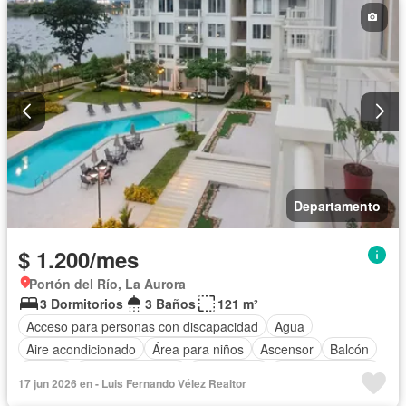
Departamento
$ 1.200/mes
Portón del Río, La Aurora
3 Dormitorios
3 Baños
121 m²
Acceso para personas con discapacidad
Agua
Aire acondicionado
Área para niños
Ascensor
Balcón
Parrilla
Cocina equipada
Electricidad
Estacionamiento
17 jun 2026 en - Luis Fernando Vélez Realtor
Gimnasio
Garita de guardianía
Jardín
Conserje