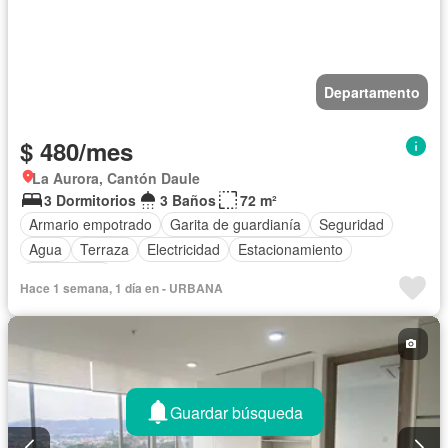
Departamento
$ 480/mes
La Aurora, Cantón Daule
3 Dormitorios
3 Baños
72 m²
Armario empotrado
Garita de guardianía
Seguridad
Agua
Terraza
Electricidad
Estacionamiento
Sin amoblar
Hace 1 semana, 1 día en - URBANA
Guardar búsqueda