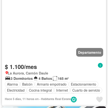
Departamento
$ 1.100/mes
La Aurora, Cantón Daule
3 Dormitorios
4 Baños
165 m²
Alarma
Balcón
Armario empotrado
Estacionamiento
Electricidad
Cocina integral
Internet
Cuarto de servicio
Agua
Patio
Área para niños
Conserje
Hace 5 días, 11 horas en - Habitants Real Estate
Acceso para personas con discapacidad
Jardín
Parrilla