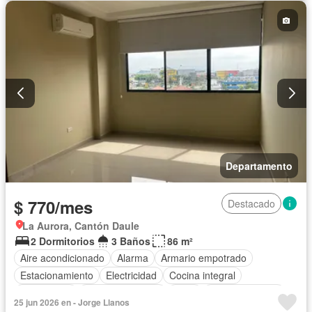
Garita de guardianía
Gimnasio
Ascensor
Seguridad
Piscina
Parcialmente amoblado
Departamento
$ 770/mes
Destacado
La Aurora, Cantón Daule
2 Dormitorios
3 Baños
86 m²
Aire acondicionado
Alarma
Armario empotrado
Estacionamiento
Electricidad
Cocina integral
Gas natural
Vista panorámica
Agua
Área para niños
25 jun 2026 en - Jorge Llanos
Conserje
Acceso para personas con discapacidad
Jardín