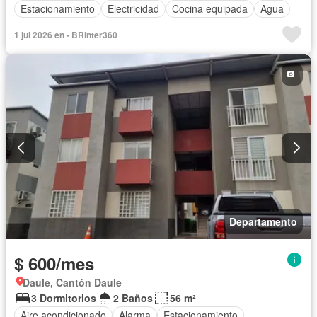
Estacionamiento
Electricidad
Cocina equipada
Agua
1 jul 2026 en - BRinter360
Departamento
$ 600/mes
Daule, Cantón Daule
3 Dormitorios
2 Baños
56 m²
Aire acondicionado
Alarma
Estacionamiento