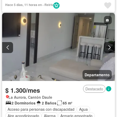
Balcón
Cancha de tenis
Cocina integral
Hace 5 días, 11 horas en - Reiriv
Cocina equipada
Electricidad
Estacionamiento
Gas natural
Gimnasio
Garita de guardianía
Piscina
Conserje
Seguridad
Terraza
Vista panorámica
Completamente amoblado
Departamento
$ 1.300/mes
Destacado
La Aurora, Cantón Daule
2 Dormitorios
2 Baños
65 m²
Acceso para personas con discapacidad
Agua
Aire acondicionado
Alarma
Armario empotrado