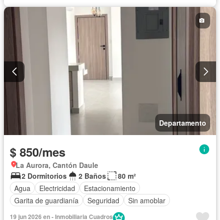
Parrilla
Garita de guardianía
Gimnasio
Ascensor
Seguridad
Piscina
Parcialmente amoblado
Departamento
$ 850/mes
La Aurora, Cantón Daule
2 Dormitorios
2 Baños
80 m²
Agua
Electricidad
Estacionamiento
Garita de guardianía
Seguridad
Sin amoblar
19 jun 2026 en - Inmobiliaria Cuadros