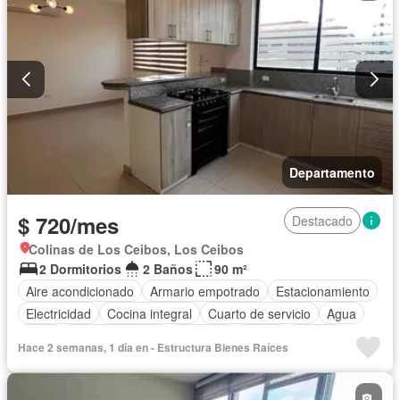
Departamento
$ 720/mes
Destacado
Colinas de Los Ceibos, Los Ceibos
2 Dormitorios
2 Baños
90 m²
Aire acondicionado
Armario empotrado
Estacionamiento
Electricidad
Cocina integral
Cuarto de servicio
Agua
Patio
Área para niños
Conserje
Jardín
Parrilla
Hace 2 semanas, 1 día en - Estructura Bienes Raíces
Garita de guardianía
Seguridad
Sin amoblar