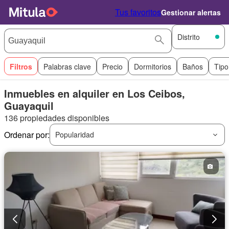
Tus favoritos
Gestionar alertas
Distrito
Filtros
Palabras clave
Precio
Dormitorios
Baños
Tipo
Inmuebles en alquiler en Los Ceibos,
Guayaquil
136 propiedades disponibles
Ordenar por:
Popularidad