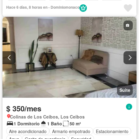
Cuarto de servicio
Agua
Área para niños
Conserje
Hace 6 días, 8 horas en - Dominiomonaco
Garita de guardianía
Ascensor
Seguridad
Cancha de tenis
Piscina
Acceso para personas con discapacidad
Sin amoblar
Suite
$ 350/mes
Colinas de Los Ceibos, Los Ceibos
1 Dormitorio
1 Baño
50 m²
Aire acondicionado
Armario empotrado
Estacionamiento
Agua
Garita de guardianía
Seguridad