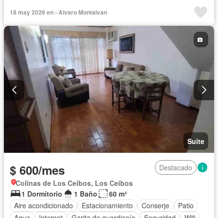
Vista panorámica
Cuarto de servicio
Terraza
Agua
18 may 2026 en - Alvaro Montalvan
Conserje
Ascensor
Seguridad
Sin amoblar
Suite
$ 600/mes
Destacado
Colinas de Los Ceibos, Los Ceibos
1 Dormitorio
1 Baño
60 m²
Aire acondicionado
Estacionamiento
Conserje
Patio
Agua
Internet
Garita de guardianía
Seguridad
Wifi