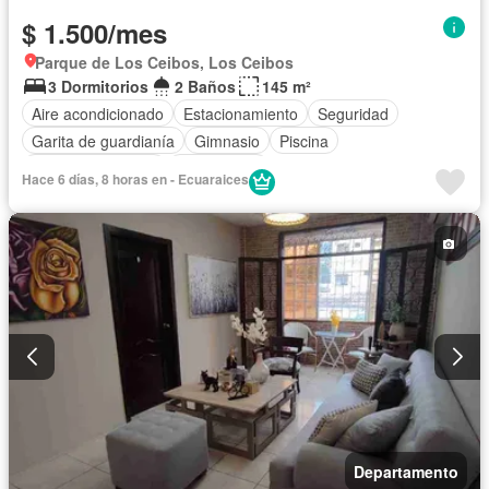
$ 1.500/mes
Parque de Los Ceibos, Los Ceibos
3 Dormitorios
2 Baños
145 m²
Aire acondicionado
Estacionamiento
Seguridad
Garita de guardianía
Gimnasio
Piscina
Cuarto de servicio
Sin amoblar
Hace 6 días, 8 horas en - Ecuaraices
Departamento