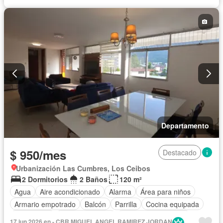
Seguridad
Piscina
Parrilla
Sin amoblar
Departamento
$ 950/mes
Destacado
Urbanización Las Cumbres, Los Ceibos
2 Dormitorios
2 Baños
120 m²
Agua
Aire acondicionado
Alarma
Área para niños
Armario empotrado
Balcón
Parrilla
Cocina equipada
Electricidad
Estacionamiento
Garita de guardianía
17 jun 2026 en - CBR MIGUEL ANGEL RAMIREZ JORDAN