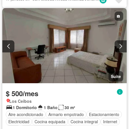
Jardín
Patio
Piscina
Seguridad
Terraza
Vista panorámica
Completamente amoblado
Suite
$ 500/mes
Los Ceibos
1 Dormitorio
1 Baño
30 m²
Aire acondicionado
Armario empotrado
Estacionamiento
Electricidad
Cocina equipada
Cocina integral
Internet
Agua
Completamente amoblado