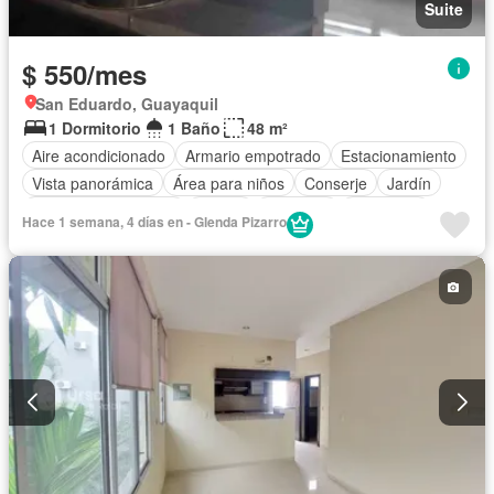
Suite
$ 550/mes
San Eduardo, Guayaquil
1 Dormitorio
1 Baño
48 m²
Aire acondicionado
Armario empotrado
Estacionamiento
Vista panorámica
Área para niños
Conserje
Jardín
Garita de guardianía
Parrilla
Ascensor
Seguridad
Hace 1 semana, 4 días en - Glenda Pizarro
Piscina
Sin amoblar