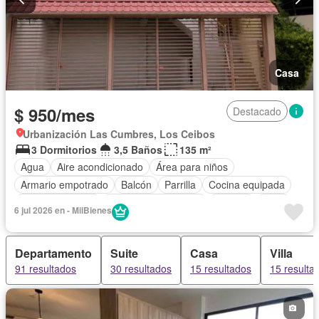
Casa
$ 950/mes
Destacado
Urbanización Las Cumbres, Los Ceibos
3 Dormitorios
3,5 Baños
135 m²
Agua
Aire acondicionado
Área para niños
Armario empotrado
Balcón
Parrilla
Cocina equipada
Estacionamiento
Garita de guardianía
Internet
Patio
6 jul 2026 en - MilBienes
Seguridad
Vista panorámica
Wifi
Parcialmente amoblado
Departamento
Suite
Casa
Villa
91 resultados
30 resultados
15 resultados
15 resulta