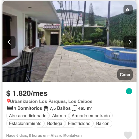
Casa
$ 1.820/mes
Urbanización Los Parques, Los Ceibos
4 Dormitorios
7,5 Baños
465 m²
Aire acondicionado
Alarma
Armario empotrado
Estacionamiento
Bodega
Electricidad
Balcón
Gas natural
Cuarto de servicio
Agua
Patio
Hace 6 días, 8 horas en - Alvaro Montalvan
Área para niños
Conserje
Jardín
Garita de guardianía