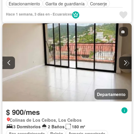
Estacionamiento
Garita de guardianía
Conserje
Seguridad
Vista panorámica
Completamente amoblado
Hace 1 semana, 3 días en - Ecuaraices
Departamento
$ 900/mes
Colinas de Los Ceibos, Los Ceibos
3 Dormitorios
2 Baños
180 m²
Aire acondicionado
Balcón
Armario empotrado