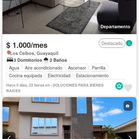
Departamento
$ 1.000/mes
Destacado
Los Ceibos, Guayaquil
3 Dormitorios
2 Baños
Agua
Aire acondicionado
Ascensor
Parrilla
Cocina equipada
Electricidad
Estacionamiento
Gimnasio
Internet
Piscina
Completamente amoblado
Hace 5 días, 22 horas en - SOLUCIONES PARA BIENES
RAICES