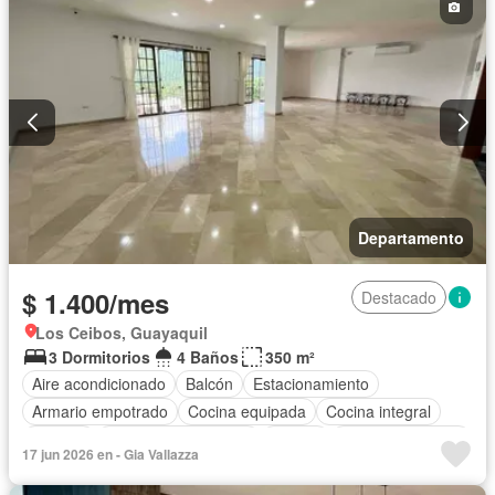
Departamento
$ 1.400/mes
Destacado
Los Ceibos, Guayaquil
3 Dormitorios
4 Baños
350 m²
Aire acondicionado
Balcón
Estacionamiento
Armario empotrado
Cocina equipada
Cocina integral
Terraza
Garita de guardianía
Piscina
Vista panorámica
17 jun 2026 en - Gia Vallazza
Conserje
Sin amoblar