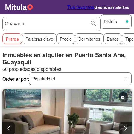
Tus favoritos
Gestionar alertas
Distrito
Filtros
Palabras clave
Precio
Dormitorios
Baños
Tipo
Inmuebles en alquiler en Puerto Santa Ana,
Guayaquil
66 propiedades disponibles
Ordenar por:
Popularidad