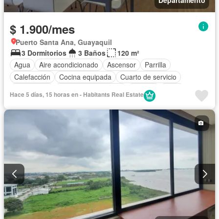
$ 1.900/mes
Puerto Santa Ana, Guayaquil
3 Dormitorios
3 Baños
120 m²
Agua
Aire acondicionado
Ascensor
Parrilla
Calefacción
Cocina equipada
Cuarto de servicio
Electricidad
Garita de guardianía
Internet
Patio
Hace 5 días, 15 horas en - Habitants Real Estate
Piscina
Seguridad
Terraza
Vista panorámica
Wifi
Completamente amoblado