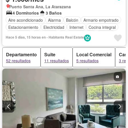
Puerto Santa Ana, La Atarazana
4 Dormitorios
3 Baños
Aire acondicionado
Alarma
Balcón
Armario empotrado
Estacionamiento
Electricidad
Internet
Cocina integral
Calefacción
Gas natural
Cuarto de servicio
Terraza
Hace 5 días, 15 horas en - Habitants Real Estate
Jacuzzi
Área para niños
Conserje
Acceso para personas con discapacidad
Agua
Patio
Departamento
Suite
Local Comercial
Cas
Garita de guardianía
Seguridad
Sauna
Ascensor
52 resultados
11 resultados
5 resultados
3 re
Gimnasio
Piscina
Jardín
Parrilla
Vista panorámica
Sin amoblar