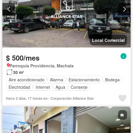
Local Comercial
$ 500/mes
Parroquia Providencia, Machala
30 m²
Aire acondicionado
Alarma
Estacionamiento
Bodega
Electricidad
Internet
Agua
Conserje
Garita de guardianía
Seguridad
Wifi
Hace 2 días, 17 horas en - Corporación Alliance Star
Acceso para personas con discapacidad
Cocina equipada
Área para niños
Gas natural
Sin amoblar