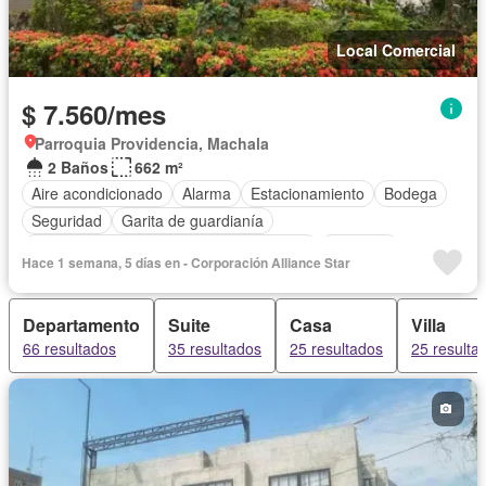
Local Comercial
$ 7.560/mes
Parroquia Providencia, Machala
2 Baños
662 m²
Aire acondicionado
Alarma
Estacionamiento
Bodega
Seguridad
Garita de guardianía
Acceso para personas con discapacidad
Conserje
Hace 1 semana, 5 días en - Corporación Alliance Star
Sin amoblar
Departamento
Suite
Casa
Villa
66 resultados
35 resultados
25 resultados
25 resulta