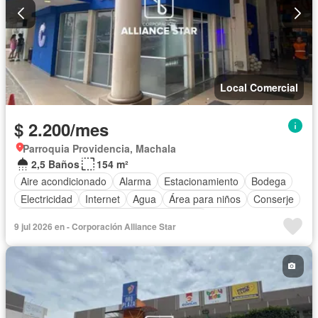
Local Comercial
$ 2.200/mes
Parroquia Providencia, Machala
2,5 Baños
154 m²
Aire acondicionado
Alarma
Estacionamiento
Bodega
Electricidad
Internet
Agua
Área para niños
Conserje
Acceso para personas con discapacidad
9 jul 2026 en - Corporación Alliance Star
Garita de guardianía
Seguridad
Wifi