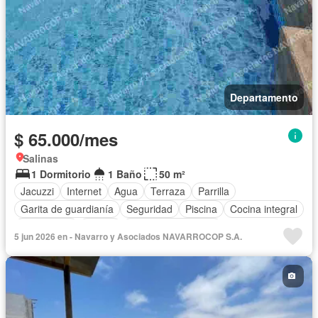
Departamento
$ 65.000/mes
Salinas
1 Dormitorio
1 Baño
50 m²
Jacuzzi
Internet
Agua
Terraza
Parrilla
Garita de guardianía
Seguridad
Piscina
Cocina integral
Electricidad
Balcón
Armario empotrado
5 jun 2026 en - Navarro y Asociados NAVARROCOP S.A.
Vista panorámica
Estacionamiento
Conserje
Acceso para personas con discapacidad
Ascensor
Wifi
Sin amoblar