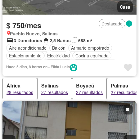
Casa
$ 750/mes
Destacado
Pueblo Nuevo, Salinas
3 Dormitorios
2,5 Baños
688 m²
Aire acondicionado
Balcón
Armario empotrado
Estacionamiento
Electricidad
Cocina equipada
Cocina integral
Internet
Vista panorámica
Agua
Hace 5 días, 8 horas en - Elida Lucin
Patio
Jardín
Wifi
Solo familias
Completamente amoblado
África
Salinas
Boyacá
Palmas
28 resultados
27 resultados
27 resultados
27 resultados