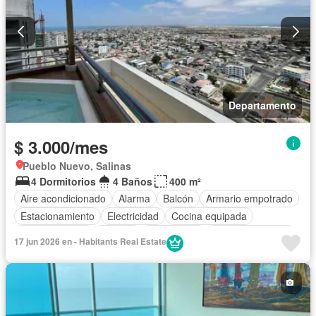
Departamento
$ 3.000/mes
Pueblo Nuevo, Salinas
4 Dormitorios
4 Baños
400 m²
Aire acondicionado
Alarma
Balcón
Armario empotrado
Estacionamiento
Electricidad
Cocina equipada
Cocina integral
Internet
Gas natural
Vista panorámica
17 jun 2026 en - Habitants Real Estate
Cuarto de servicio
Agua
Conserje
Garita de guardianía
Ascensor
Seguridad
Wifi
Jacuzzi
Terraza
Patio
Parrilla
Completamente amoblado