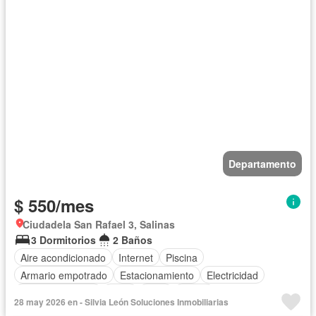
Departamento
$ 550/mes
Ciudadela San Rafael 3, Salinas
3 Dormitorios
2 Baños
Aire acondicionado
Internet
Piscina
Armario empotrado
Estacionamiento
Electricidad
Cocina equipada
Agua
Patio
Jardín
28 may 2026 en - Silvia León Soluciones Inmobiliarias
Acceso para personas con discapacidad
Parrilla
Wifi