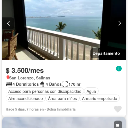
Departamento
$ 3.500/mes
San Lorenzo, Salinas
4 Dormitorios
4 Baños
170 m²
Acceso para personas con discapacidad
Agua
Aire acondicionado
Área para niños
Armario empotrado
Ascensor
Balcón
Cocina equipada
Cuarto de servicio
Hace 5 días, 7 horas en - Bolsa Inmobiliaria
Electricidad
Estacionamiento
Garita de guardianía
Jacuzzi
Piscina
Seguridad
Vista panorámica
Completamente amoblado