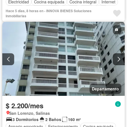
Electricidad
Cocina equipada
Cocina integral
Internet
Jacuzzi
Vista panorámica
Terraza
Agua
Patio
Hace 5 días, 8 horas en - INNOVA BIENES Soluciones
Área para niños
Acceso para personas con discapacidad
Inmobiliarias
Jardín
Garita de guardianía
Sauna
Seguridad
Piscina
Gimnasio
Ascensor
Cancha de tenis
Completamente amoblado
Departamento
$ 2.200/mes
San Lorenzo, Salinas
3 Dormitorios
2 Baños
160 m²
Armario empotrado
Estacionamiento
Cocina equipada