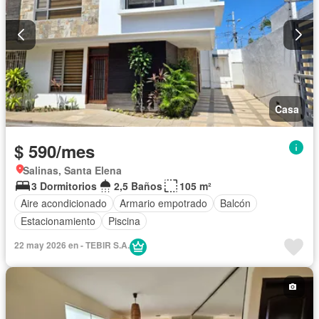
Casa
$ 590/mes
Salinas, Santa Elena
3 Dormitorios
2,5 Baños
105 m²
Aire acondicionado
Armario empotrado
Balcón
Estacionamiento
Piscina
22 may 2026 en - TEBIR S.A.