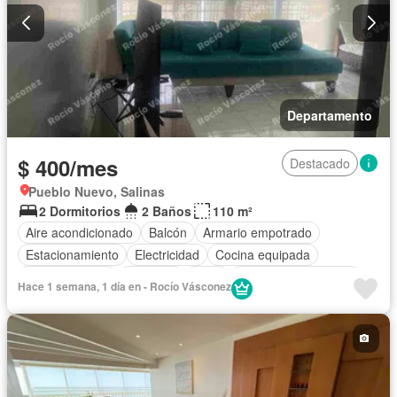
Departamento
$ 400/mes
Destacado
Pueblo Nuevo, Salinas
2 Dormitorios
2 Baños
110 m²
Aire acondicionado
Balcón
Armario empotrado
Estacionamiento
Electricidad
Cocina equipada
Cocina integral
Conserje
Agua
Garita de guardianía
Hace 1 semana, 1 día en - Rocío Vásconez
Completamente amoblado