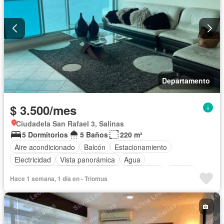
Departamento
$ 3.500/mes
Ciudadela San Rafael 3, Salinas
5 Dormitorios
5 Baños
220 m²
Aire acondicionado
Balcón
Estacionamiento
Electricidad
Vista panorámica
Agua
Garita de guardianía
Gimnasio
Seguridad
Piscina
Hace 1 semana, 1 día en - Triomus
Completamente amoblado