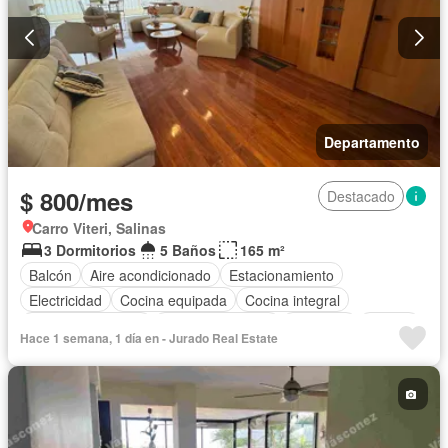
Departamento
$ 800/mes
Destacado
Carro Viteri, Salinas
3 Dormitorios
5 Baños
165 m²
Balcón
Aire acondicionado
Estacionamiento
Electricidad
Cocina equipada
Cocina integral
Cuarto de servicio
Vista panorámica
Ascensor
Piscina
Hace 1 semana, 1 día en - Jurado Real Estate
Wifi
Seguridad
Completamente amoblado