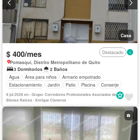
Casa
$ 400/mes
Destacado
Pomasqui, Distrito Metropolitano de Quito
3 Dormitorios
2 Baños
Agua
Área para niños
Armario empotrado
Estacionamiento
Jardín
Patio
Piscina
Conserje
Seguridad
8 jul 2026 en - Grupo- Corredores Profesionales Asociados de
Bienes Raíces - Enrique Cisneros