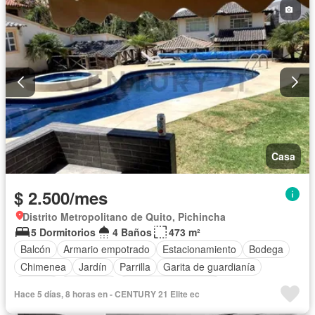
Casa
$ 2.500/mes
Distrito Metropolitano de Quito, Pichincha
5 Dormitorios
4 Baños
473 m²
Balcón
Armario empotrado
Estacionamiento
Bodega
Chimenea
Jardín
Parrilla
Garita de guardianía
Jacuzzi
Seguridad
Puerta de seguridad
Hace 5 días, 8 horas en - CENTURY 21 Elite ec
Cuarto de servicio
Piscina
Patio
Sin amoblar