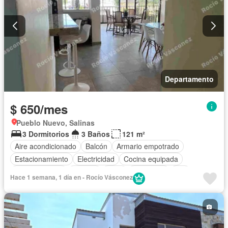
Departamento
$ 650/mes
Pueblo Nuevo, Salinas
3 Dormitorios
3 Baños
121 m²
Aire acondicionado
Balcón
Armario empotrado
Estacionamiento
Electricidad
Cocina equipada
Cocina integral
Internet
Agua
Seguridad
Wifi
Hace 1 semana, 1 día en - Rocío Vásconez
Garita de guardianía
Completamente amoblado