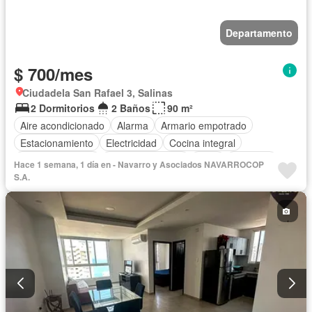
Departamento
$ 700/mes
Ciudadela San Rafael 3, Salinas
2 Dormitorios
2 Baños
90 m²
Aire acondicionado
Alarma
Armario empotrado
Estacionamiento
Electricidad
Cocina integral
Cocina equipada
Vista panorámica
Agua
Conserje
Hace 1 semana, 1 día en - Navarro y Asociados NAVARROCOP
Acceso para personas con discapacidad
S.A.
Garita de guardianía
Ascensor
Piscina
Área para niños
Terraza
Balcón
Completamente amoblado