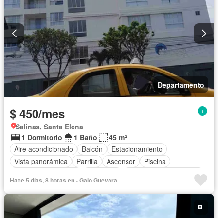
Departamento
$ 450/mes
Salinas, Santa Elena
1 Dormitorio
1 Baño
45 m²
Aire acondicionado
Balcón
Estacionamiento
Vista panorámica
Parrilla
Ascensor
Piscina
Garita de guardianía
Seguridad
Parcialmente amoblado
Hace 5 días, 8 horas en - Galo Guevara