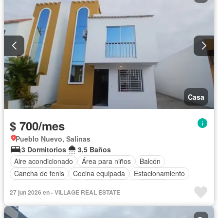
Casa
$ 700/mes
Pueblo Nuevo, Salinas
3 Dormitorios
3,5 Baños
Aire acondicionado
Área para niños
Balcón
Cancha de tenis
Cocina equipada
Estacionamiento
Garita de guardianía
Patio
Piscina
Terraza
27 jun 2026 en - VILLAGE REAL ESTATE
Vista panorámica