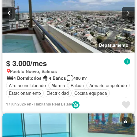
Departamento
$ 3.000/mes
Pueblo Nuevo, Salinas
4 Dormitorios
4 Baños
400 m²
Aire acondicionado
Alarma
Balcón
Armario empotrado
Estacionamiento
Electricidad
Cocina equipada
Cocina integral
Internet
Gas natural
Vista panorámica
17 jun 2026 en - Habitants Real Estate
Cuarto de servicio
Agua
Conserje
Garita de guardianía
Ascensor
Seguridad
Wifi
Jacuzzi
Terraza
Patio
Parrilla
Completamente amoblado