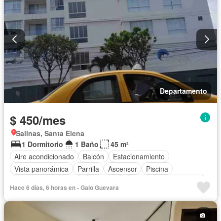
Departamento
$ 450/mes
Salinas, Santa Elena
1 Dormitorio
1 Baño
45 m²
Aire acondicionado
Balcón
Estacionamiento
Vista panorámica
Parrilla
Ascensor
Piscina
Garita de guardianía
Seguridad
Parcialmente amoblado
Hace 6 días, 6 horas en - Galo Guevara