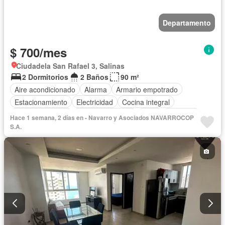
Departamento
$ 700/mes
Ciudadela San Rafael 3, Salinas
2 Dormitorios
2 Baños
90 m²
Aire acondicionado
Alarma
Armario empotrado
Estacionamiento
Electricidad
Cocina integral
Cocina equipada
Vista panorámica
Agua
Conserje
Hace 1 semana, 2 días en - Navarro y Asociados NAVARROCOP
Acceso para personas con discapacidad
S.A.
Garita de guardianía
Ascensor
Piscina
Área para niños
Terraza
Balcón
Completamente amoblado