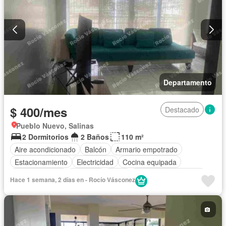
Departamento
$ 400/mes
Destacado
Pueblo Nuevo, Salinas
2 Dormitorios
2 Baños
110 m²
Aire acondicionado
Balcón
Armario empotrado
Estacionamiento
Electricidad
Cocina equipada
Cocina integral
Conserje
Agua
Garita de guardianía
Hace 1 semana, 2 días en - Rocío Vásconez
Completamente amoblado