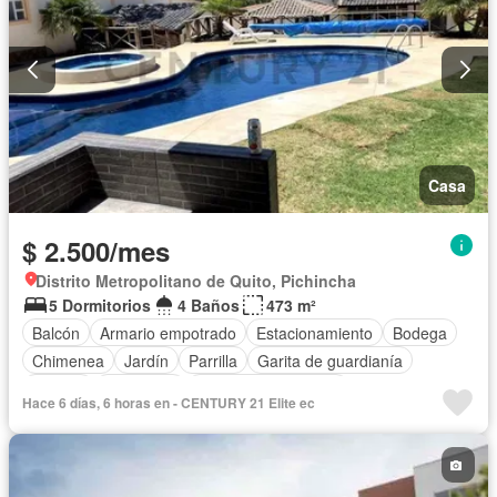
Casa
$ 2.500/mes
Distrito Metropolitano de Quito, Pichincha
5 Dormitorios
4 Baños
473 m²
Balcón
Armario empotrado
Estacionamiento
Bodega
Chimenea
Jardín
Parrilla
Garita de guardianía
Jacuzzi
Seguridad
Puerta de seguridad
Hace 6 días, 6 horas en - CENTURY 21 Elite ec
Cuarto de servicio
Piscina
Patio
Sin amoblar