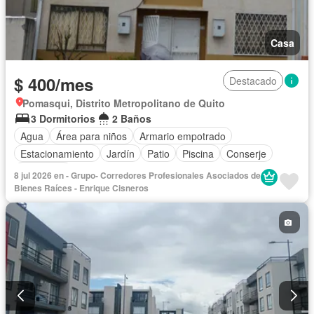
Casa
$ 400/mes
Destacado
Pomasqui, Distrito Metropolitano de Quito
3 Dormitorios
2 Baños
Agua
Área para niños
Armario empotrado
Estacionamiento
Jardín
Patio
Piscina
Conserje
Seguridad
8 jul 2026 en - Grupo- Corredores Profesionales Asociados de
Bienes Raíces - Enrique Cisneros