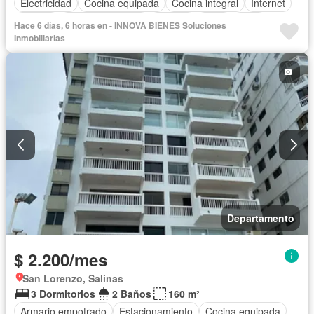
Electricidad
Cocina equipada
Cocina integral
Internet
Jacuzzi
Vista panorámica
Terraza
Agua
Patio
Hace 6 días, 6 horas en - INNOVA BIENES Soluciones
Área para niños
Acceso para personas con discapacidad
Inmobiliarias
Jardín
Garita de guardianía
Sauna
Seguridad
Piscina
Gimnasio
Ascensor
Cancha de tenis
Completamente amoblado
Departamento
$ 2.200/mes
San Lorenzo, Salinas
3 Dormitorios
2 Baños
160 m²
Armario empotrado
Estacionamiento
Cocina equipada