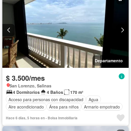
Departamento
$ 3.500/mes
San Lorenzo, Salinas
4 Dormitorios
4 Baños
170 m²
Acceso para personas con discapacidad
Agua
Aire acondicionado
Área para niños
Armario empotrado
Ascensor
Balcón
Cocina equipada
Cuarto de servicio
Hace 6 días, 5 horas en - Bolsa Inmobiliaria
Electricidad
Estacionamiento
Garita de guardianía
Jacuzzi
Piscina
Seguridad
Vista panorámica