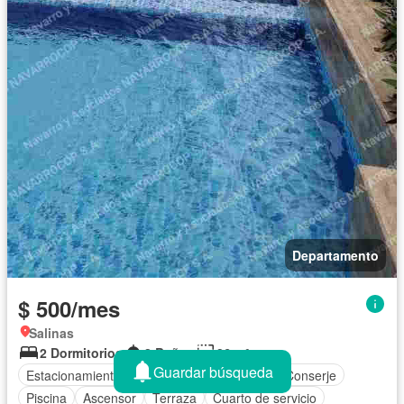
Departamento
$ 500/mes
Salinas
2 Dormitorios
2 Baños
86 m²
Guardar búsqueda
Estacionamiento
Cocina integral
Agua
Conserje
Piscina
Ascensor
Terraza
Cuarto de servicio