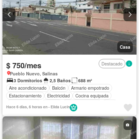
Casa
$ 750/mes
Destacado
Pueblo Nuevo, Salinas
3 Dormitorios
2,5 Baños
688 m²
Aire acondicionado
Balcón
Armario empotrado
Estacionamiento
Electricidad
Cocina equipada
Cocina integral
Internet
Vista panorámica
Agua
Hace 6 días, 6 horas en - Elida Lucin
Patio
Jardín
Wifi
Solo familias
Completamente amoblado