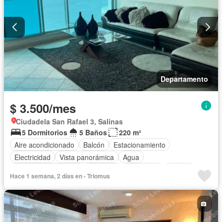
Departamento
$ 3.500/mes
Ciudadela San Rafael 3, Salinas
5 Dormitorios
5 Baños
220 m²
Aire acondicionado
Balcón
Estacionamiento
Electricidad
Vista panorámica
Agua
Garita de guardianía
Gimnasio
Seguridad
Piscina
Hace 1 semana, 2 días en - Triomus
Completamente amoblado