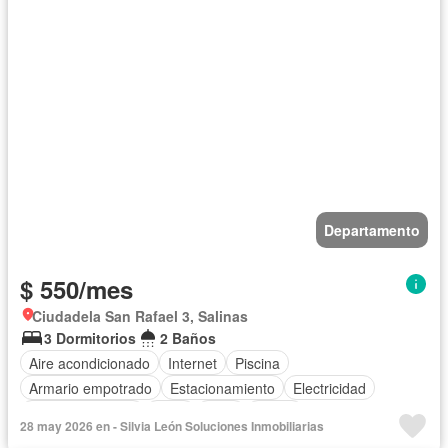
Departamento
$ 550/mes
Ciudadela San Rafael 3, Salinas
3 Dormitorios
2 Baños
Aire acondicionado
Internet
Piscina
Armario empotrado
Estacionamiento
Electricidad
Cocina equipada
Agua
Patio
Jardín
28 may 2026 en - Silvia León Soluciones Inmobiliarias
Acceso para personas con discapacidad
Parrilla
Wifi