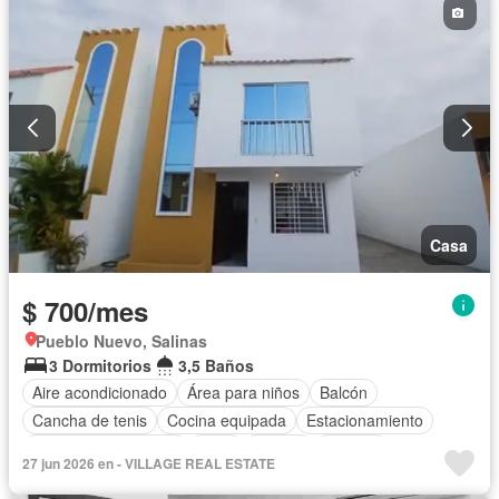
Completamente amoblado
Casa
$ 700/mes
Pueblo Nuevo, Salinas
3 Dormitorios
3,5 Baños
Aire acondicionado
Área para niños
Balcón
Cancha de tenis
Cocina equipada
Estacionamiento
Garita de guardianía
Patio
Piscina
Terraza
27 jun 2026 en - VILLAGE REAL ESTATE
Vista panorámica