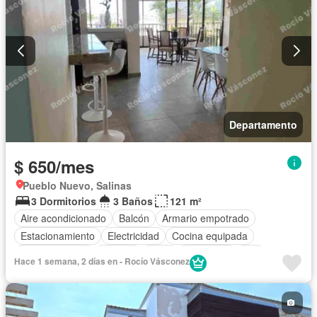
Departamento
$ 650/mes
Pueblo Nuevo, Salinas
3 Dormitorios
3 Baños
121 m²
Aire acondicionado
Balcón
Armario empotrado
Estacionamiento
Electricidad
Cocina equipada
Cocina integral
Internet
Agua
Seguridad
Wifi
Hace 1 semana, 2 días en - Rocío Vásconez
Garita de guardianía
Completamente amoblado