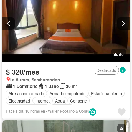
Suite
$ 320/mes
Destacado
La Aurora, Samborondon
1 Dormitorio
1 Baño
30 m²
Aire acondicionado
Armario empotrado
Estacionamiento
Electricidad
Internet
Agua
Conserje
Garita de guardianía
Seguridad
Hace 1 día, 10 horas en - Walter Robalino & Obrau
Completamente amoblado