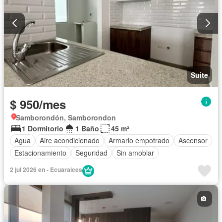
Suite
$ 950/mes
Samborondón, Samborondon
1 Dormitorio
1 Baño
45 m²
Agua
Aire acondicionado
Armario empotrado
Ascensor
Estacionamiento
Seguridad
Sin amoblar
2 jul 2026 en - Ecuaraices