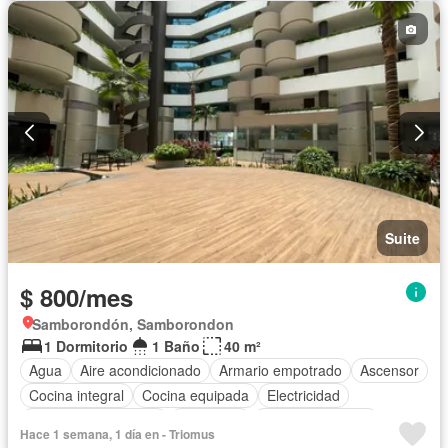
Suite
$ 800/mes
Samborondón, Samborondon
1 Dormitorio
1 Baño
40 m²
Agua
Aire acondicionado
Armario empotrado
Ascensor
Cocina integral
Cocina equipada
Electricidad
Garita de guardianía
Seguridad
Vista panorámica
Hace 1 semana, 1 día en - Triomus
Completamente amoblado