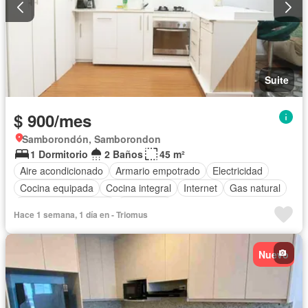
Suite
$ 900/mes
Samborondón, Samborondon
1 Dormitorio
2 Baños
45 m²
Aire acondicionado
Armario empotrado
Electricidad
Cocina equipada
Cocina integral
Internet
Gas natural
Garita de guardianía
Seguridad
Hace 1 semana, 1 día en - Triomus
Completamente amoblado
Nuevo