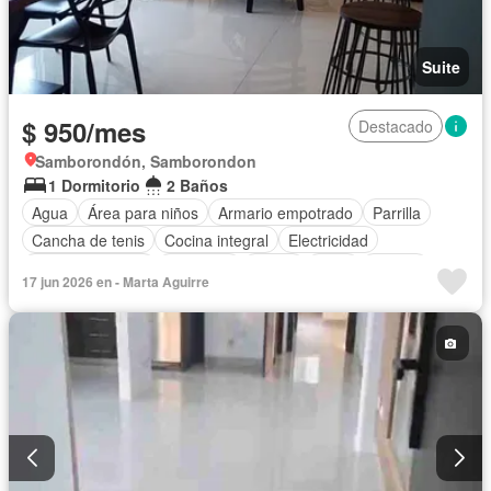
Suite
$ 950/mes
Destacado
Samborondón, Samborondon
1 Dormitorio
2 Baños
Agua
Área para niños
Armario empotrado
Parrilla
Cancha de tenis
Cocina integral
Electricidad
Estacionamiento
Gimnasio
Jardín
Patio
Piscina
17 jun 2026 en - Marta Aguirre
Vista panorámica
Parcialmente amoblado