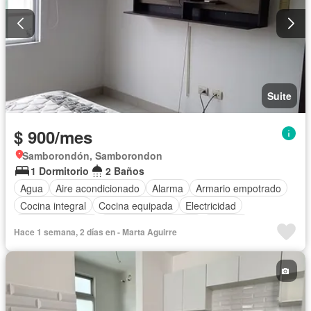
Suite
$ 900/mes
Samborondón, Samborondon
1 Dormitorio
2 Baños
Agua
Aire acondicionado
Alarma
Armario empotrado
Cocina integral
Cocina equipada
Electricidad
Estacionamiento
Garita de guardianía
Internet
Hace 1 semana, 2 días en - Marta Aguirre
Conserje
Seguridad
Vista panorámica
Wifi
Completamente amoblado