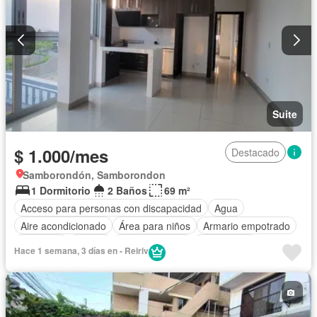
Suite
$ 1.000/mes
Destacado
Samborondón, Samborondon
1 Dormitorio
2 Baños
69 m²
Acceso para personas con discapacidad
Agua
Aire acondicionado
Área para niños
Armario empotrado
Ascensor
Parrilla
Cocina integral
Electricidad
Hace 1 semana, 3 días en - Reiriv
Estacionamiento
Gas natural
Gimnasio
Garita de guardianía
Piscina
Seguridad
Vista panorámica
Parcialmente amoblado