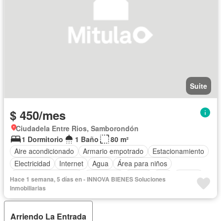
Suite
$ 450/mes
Ciudadela Entre Rios, Samborondón
1 Dormitorio
1 Baño
80 m²
Aire acondicionado
Armario empotrado
Estacionamiento
Electricidad
Internet
Agua
Área para niños
Garita de guardianía
Seguridad
Jardín
Wifi
Alarma
Hace 1 semana, 5 días en - INNOVA BIENES Soluciones
Patio
Parcialmente amoblado
Inmobiliarias
Arriendo La Entrada