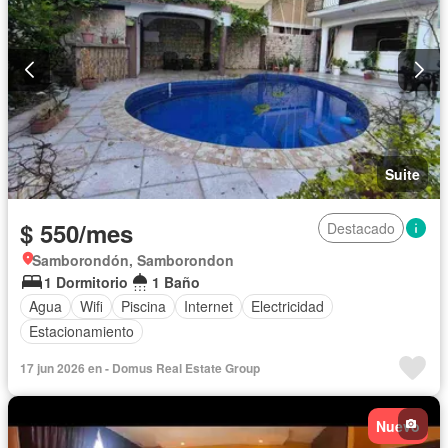
Suite
$ 550/mes
Destacado
Samborondón, Samborondon
1 Dormitorio
1 Baño
Agua
Wifi
Piscina
Internet
Electricidad
Estacionamiento
17 jun 2026 en - Domus Real Estate Group
Nuevo