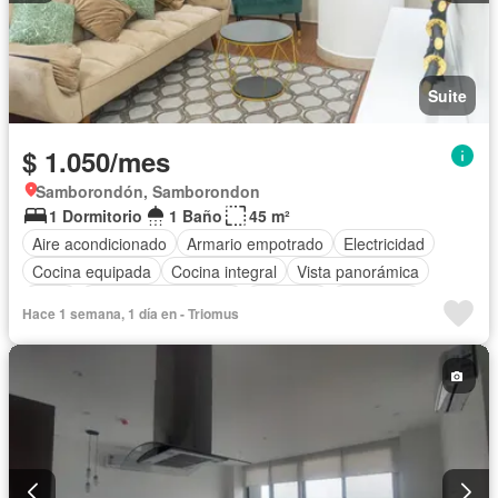
Suite
$ 1.050/mes
Samborondón, Samborondon
1 Dormitorio
1 Baño
45 m²
Aire acondicionado
Armario empotrado
Electricidad
Cocina equipada
Cocina integral
Vista panorámica
Agua
Garita de guardianía
Ascensor
Seguridad
Hace 1 semana, 1 día en - Triomus
Completamente amoblado