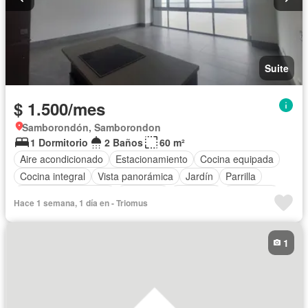
Suite
$ 1.500/mes
Samborondón, Samborondon
1 Dormitorio
2 Baños
60 m²
Aire acondicionado
Estacionamiento
Cocina equipada
Cocina integral
Vista panorámica
Jardín
Parrilla
Garita de guardianía
Gimnasio
Ascensor
Seguridad
Hace 1 semana, 1 día en - Triomus
Piscina
Sin amoblar
1