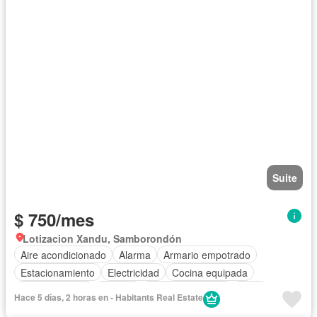
Suite
$ 750/mes
Lotizacion Xandu, Samborondón
Aire acondicionado
Alarma
Armario empotrado
Estacionamiento
Electricidad
Cocina equipada
Cocina integral
Internet
Vista panorámica
Agua
Hace 5 días, 2 horas en - Habitants Real Estate
Patio
Área para niños
Conserje