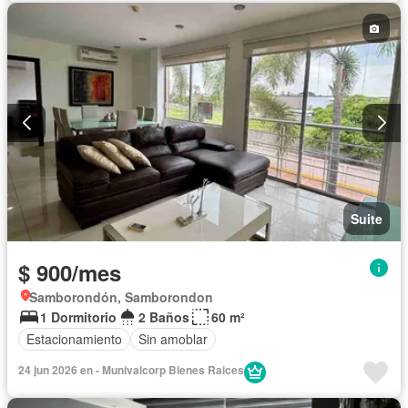
Acceso para personas con discapacidad
Jardín
Parrilla
Garita de guardianía
Seguridad
Piscina
Completamente amoblado
Suite
$ 900/mes
Samborondón, Samborondon
1 Dormitorio
2 Baños
60 m²
Estacionamiento
Sin amoblar
24 jun 2026 en - Munivalcorp Bienes Raices