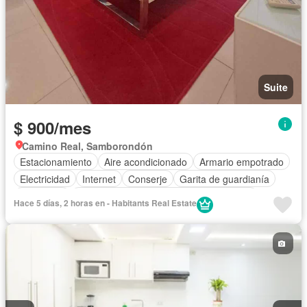
Suite
$ 900/mes
Camino Real, Samborondón
Estacionamiento
Aire acondicionado
Armario empotrado
Electricidad
Internet
Conserje
Garita de guardianía
Seguridad
Acceso para personas con discapacidad
Hace 5 días, 2 horas en - Habitants Real Estate
Jardín
Agua
Área para niños
Patio
Ascensor
Completamente amoblado