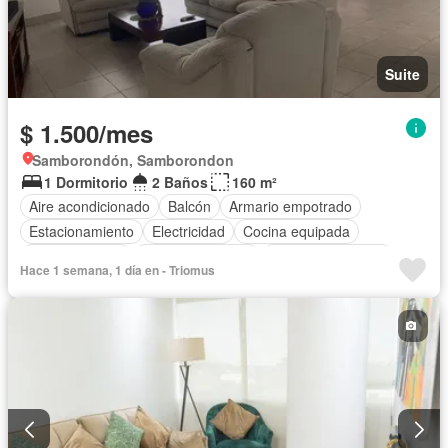
Suite
$ 1.500/mes
Samborondón, Samborondon
1 Dormitorio
2 Baños
160 m²
Aire acondicionado
Balcón
Armario empotrado
Estacionamiento
Electricidad
Cocina equipada
Cocina integral
Vista panorámica
Cuarto de servicio
Hace 1 semana, 1 día en - Triomus
Agua
Garita de guardianía
Gimnasio
Ascensor
Seguridad
Piscina
Completamente amoblado