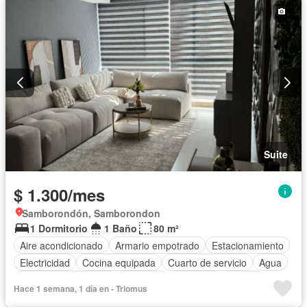
Suite
$ 1.300/mes
Samborondón, Samborondon
1 Dormitorio
1 Baño
80 m²
Aire acondicionado
Armario empotrado
Estacionamiento
Electricidad
Cocina equipada
Cuarto de servicio
Agua
Garita de guardianía
Gimnasio
Ascensor
Piscina
Hace 1 semana, 1 día en - Triomus
Completamente amoblado