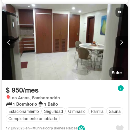
Suite
$ 950/mes
Los Arcos, Samborondón
1 Dormitorio
1 Baño
Estacionamiento
Seguridad
Gimnasio
Parrilla
Sauna
Completamente amoblado
17 jun 2026 en - Munivalcorp Bienes Raices