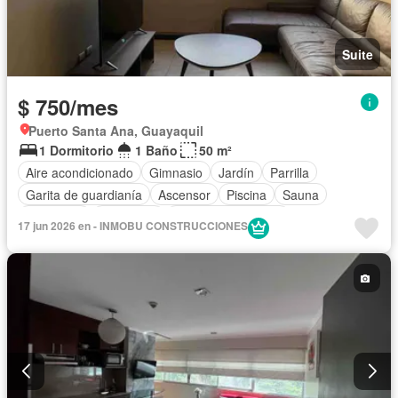
Suite
$ 750/mes
Puerto Santa Ana, Guayaquil
1 Dormitorio
1 Baño
50 m²
Aire acondicionado
Gimnasio
Jardín
Parrilla
Garita de guardianía
Ascensor
Piscina
Sauna
Seguridad
Chimenea
Armario empotrado
17 jun 2026 en - INMOBU CONSTRUCCIONES
Cocina equipada
Electricidad
Cocina integral
Completamente amoblado