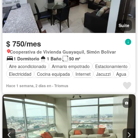
Suite
$ 750/mes
Cooperativa de Vivienda Guayaquil, Simón Bolívar
1 Dormitorio
1 Baño
50 m²
Aire acondicionado
Armario empotrado
Estacionamiento
Electricidad
Cocina equipada
Internet
Jacuzzi
Agua
Parrilla
Garita de guardianía
Gimnasio
Ascensor
Hace 1 semana, 2 días en - Triomus
Seguridad
Piscina
Completamente amoblado