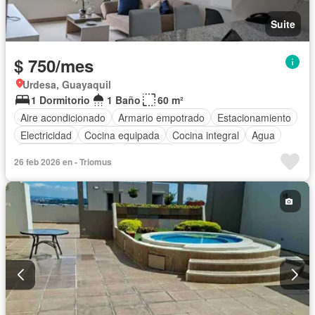
Suite
$ 750/mes
Urdesa, Guayaquil
1 Dormitorio
1 Baño
60 m²
Aire acondicionado
Armario empotrado
Estacionamiento
Electricidad
Cocina equipada
Cocina integral
Agua
Garita de guardianía
Seguridad
26 feb 2026 en - Triomus
Completamente amoblado