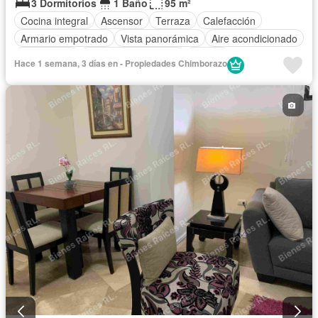
3 Dormitorios
1 Baño
95 m²
Cocina integral
Ascensor
Terraza
Calefacción
Armario empotrado
Vista panorámica
Aire acondicionado
Gas natural
Garita de guardianía
Alarma
Hace 1 semana, 3 días en - Propiedades Chimborazo
Cocina equipada
Cancha de tenis
Acceso para personas con discapacidad
Balcón
Jacuzzi
Sauna
Cuarto de servicio
Electricidad
Chimenea
Patio
Agua
Conserje
Parrilla
Seguridad
Piscina
Estacionamiento
Gimnasio
Área para niños
Internet
Jardín
Sin amoblar