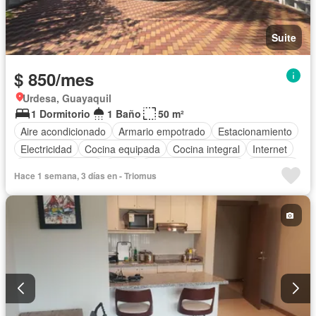
Suite
$ 850/mes
Urdesa, Guayaquil
1 Dormitorio
1 Baño
50 m²
Aire acondicionado
Armario empotrado
Estacionamiento
Electricidad
Cocina equipada
Cocina integral
Internet
Vista panorámica
Agua
Garita de guardianía
Gimnasio
Hace 1 semana, 3 días en - Triomus
Ascensor
Seguridad
Completamente amoblado