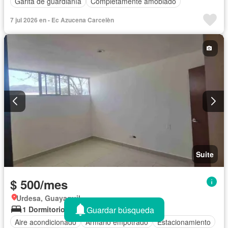
Garita de guardianía
Completamente amoblado
7 jul 2026 en - Ec Azucena Carcelèn
Suite
$ 500/mes
Urdesa, Guayaquil
Guardar búsqueda
1 Dormitorio
1 Baño
50 m²
Aire acondicionado
Armario empotrado
Estacionamiento