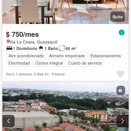
Suite
$ 750/mes
Vía La Costa, Guayaquil
1 Dormitorio
1 Baño
60 m²
Aire acondicionado
Armario empotrado
Estacionamiento
Electricidad
Cocina integral
Cuarto de servicio
Garita de guardianía
Seguridad
Piscina
Hace 1 semana, 3 días en - Triomus
Completamente amoblado