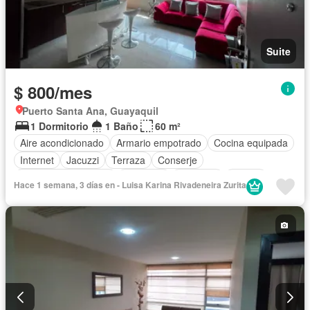
Suite
$ 800/mes
Puerto Santa Ana, Guayaquil
1 Dormitorio
1 Baño
60 m²
Aire acondicionado
Armario empotrado
Cocina equipada
Internet
Jacuzzi
Terraza
Conserje
Garita de guardianía
Gimnasio
Ascensor
Piscina
Hace 1 semana, 3 días en - Luisa Karina Rivadeneira Zurita
Completamente amoblado