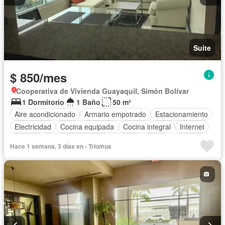
Suite
$ 850/mes
Cooperativa de Vivienda Guayaquil, Simón Bolívar
1 Dormitorio
1 Baño
50 m²
Aire acondicionado
Armario empotrado
Estacionamiento
Electricidad
Cocina equipada
Cocina integral
Internet
Jacuzzi
Cuarto de servicio
Terraza
Agua
Conserje
Hace 1 semana, 3 días en - Triomus
Garita de guardianía
Gimnasio
Ascensor
Seguridad
Piscina
Completamente amoblado