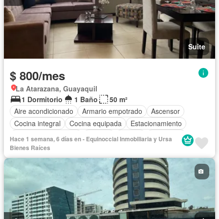
Suite
$ 800/mes
La Atarazana, Guayaquil
1 Dormitorio
1 Baño
50 m²
Aire acondicionado
Armario empotrado
Ascensor
Cocina integral
Cocina equipada
Estacionamiento
Garita de guardianía
Internet
Piscina
Seguridad
Hace 1 semana, 6 días en - Equinoccial Inmobiliaria y Ursa
Vista panorámica
Wifi
Completamente amoblado
Bienes Raíces