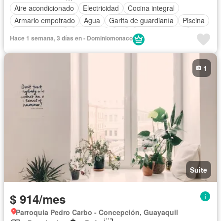
Aire acondicionado
Electricidad
Cocina integral
Armario empotrado
Agua
Garita de guardianía
Piscina
Cancha de tenis
Seguridad
Wifi
Cocina equipada
Hace 1 semana, 3 días en - Dominiomonaco
Completamente amoblado
1
Suite
$ 914/mes
Parroquia Pedro Carbo - Concepción, Guayaquil