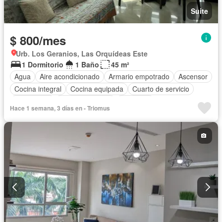
Suite
$ 800/mes
Urb. Los Geranios, Las Orquídeas Este
1 Dormitorio
1 Baño
45 m²
Agua
Aire acondicionado
Armario empotrado
Ascensor
Cocina integral
Cocina equipada
Cuarto de servicio
Electricidad
Estacionamiento
Gimnasio
Hace 1 semana, 3 días en - Triomus
Garita de guardianía
Jacuzzi
Piscina
Seguridad
Vista panorámica
Completamente amoblado