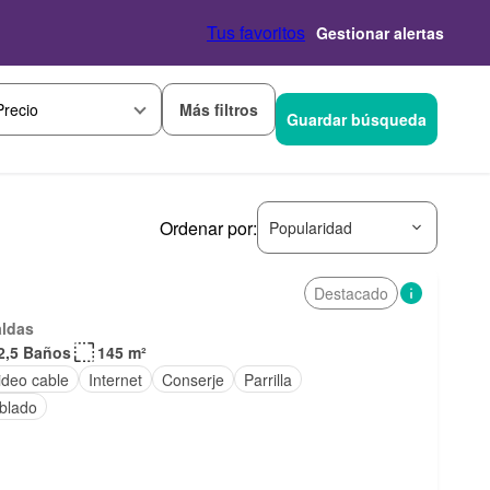
Tus favoritos
Gestionar alertas
Más filtros
Precio
Guardar búsqueda
Ordenar por:
Popularidad
Destacado
aldas
2,5 Baños
145 m²
ideo cable
Internet
Conserje
Parrilla
blado