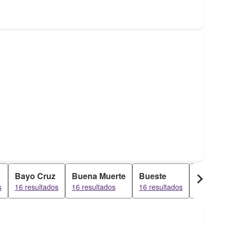
Bayo Cruz
Buena Muerte
Bueste
Bucay C
s
16 resultados
16 resultados
16 resultados
16 result