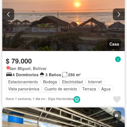
Casa
$ 79.000
San Miguel, Bolívar
4 Dormitorios
3 Baños
250 m²
Estacionamiento
Bodega
Electricidad
Internet
Vista panorámica
Cuarto de servicio
Terraza
Agua
Patio
Jardín
Parrilla
Hace 1 semana, 1 día en - Dipa Haciendas