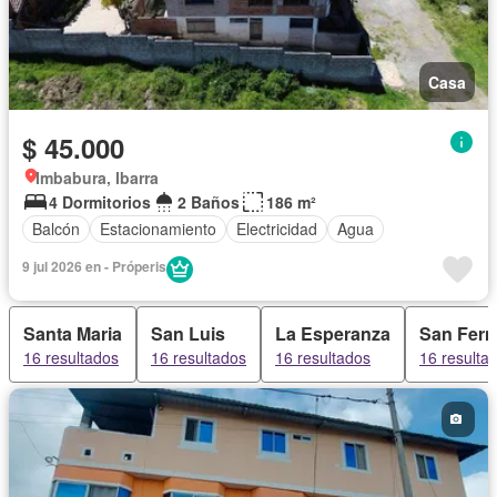
Casa
$ 45.000
Imbabura, Ibarra
4 Dormitorios
2 Baños
186 m²
Balcón
Estacionamiento
Electricidad
Agua
9 jul 2026 en - Próperis
Santa Maria
San Luis
La Esperanza
San Fer
16 resultados
16 resultados
16 resultados
16 resulta