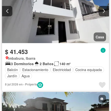
Casa
$ 41.453
Imbabura, Ibarra
3 Dormitorios
2 Baños
140 m²
Balcón
Estacionamiento
Electricidad
Cocina equipada
Jardín
Agua
8 jul 2026 en - Próperis