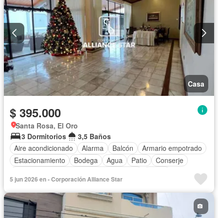
Garita de guardianía
Seguridad
Wifi
Parcialmente amoblado
Casa
$ 395.000
Santa Rosa, El Oro
3 Dormitorios
3,5 Baños
Aire acondicionado
Alarma
Balcón
Armario empotrado
Estacionamiento
Bodega
Agua
Patio
Conserje
Acceso para personas con discapacidad
Jardín
5 jun 2026 en - Corporación Alliance Star
Garita de guardianía
Seguridad
Piscina
Cuarto de servicio
Sin amoblar