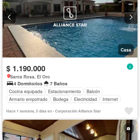
Casa
$ 1.190.000
Santa Rosa, El Oro
4 Dormitorios
7 Baños
Cocina equipada
Estacionamiento
Balcón
Armario empotrado
Bodega
Electricidad
Internet
Vista panorámica
Agua
Patio
Jardín
Sauna
Hace 1 semana, 5 días en - Corporación Alliance Star
Piscina
Aire acondicionado
Alarma
Calefacción
Cocina integral
Cuarto de servicio
Terraza
Área para niños
Conserje
Acceso para personas con discapacidad
Parrilla