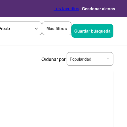
Tus favoritos
Gestionar alertas
Más filtros
Precio
Guardar búsqueda
Ordenar por:
Popularidad