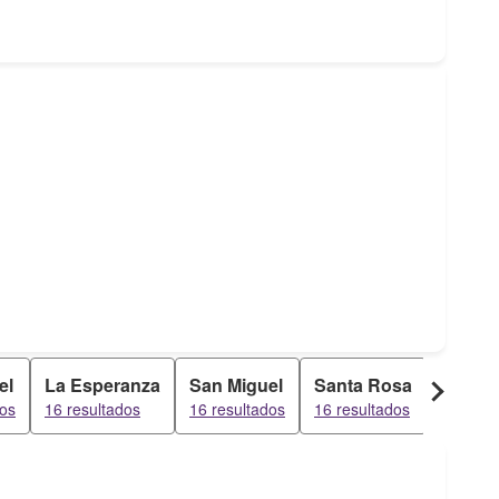
el
La Esperanza
San Miguel
Santa Rosa
San J
dos
16 resultados
16 resultados
16 resultados
16 resu