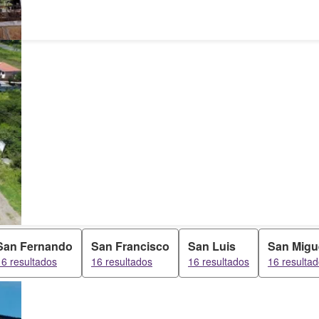
San Fernando
San Francisco
San Luis
San Migu
16 resultados
16 resultados
16 resultados
16 resulta