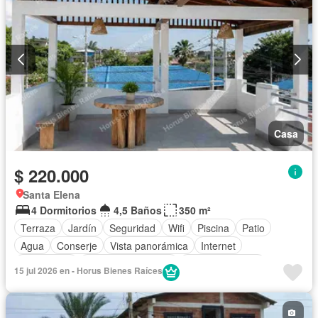
Casa
$ 220.000
Santa Elena
4 Dormitorios
4,5 Baños
350 m²
Terraza
Jardín
Seguridad
Wifi
Piscina
Patio
Agua
Conserje
Vista panorámica
Internet
Electricidad
Armario empotrado
Estacionamiento
15 jul 2026 en - Horus Bienes Raíces
Balcón
Sin amoblar