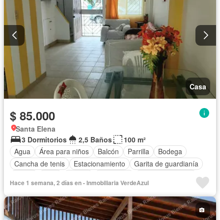
Casa
$ 85.000
Santa Elena
3 Dormitorios
2,5 Baños
100 m²
Agua
Área para niños
Balcón
Parrilla
Bodega
Cancha de tenis
Estacionamiento
Garita de guardianía
Jardín
Patio
Piscina
Seguridad
Vista panorámica
Hace 1 semana, 2 días en - Inmobiliaria VerdeAzul
Sin amoblar