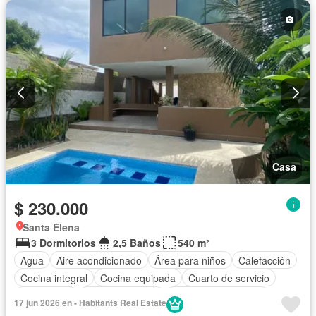
Casa
$ 230.000
Santa Elena
3 Dormitorios
2,5 Baños
540 m²
Agua
Aire acondicionado
Área para niños
Calefacción
Cocina integral
Cocina equipada
Cuarto de servicio
Electricidad
Estacionamiento
Garita de guardianía
17 jun 2026 en - Habitants Real Estate
Internet
Jacuzzi
Jardín
Patio
Piscina
Seguridad