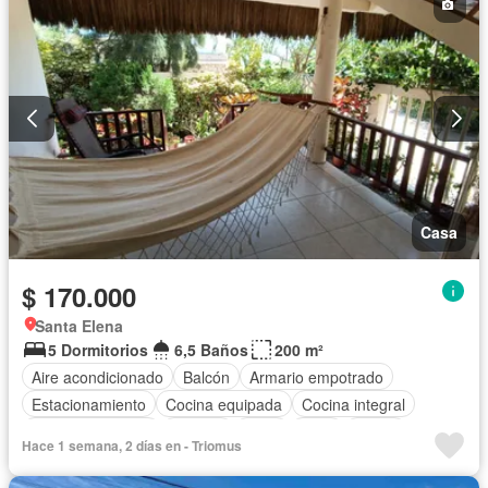
Casa
$ 170.000
Santa Elena
5 Dormitorios
6,5 Baños
200 m²
Aire acondicionado
Balcón
Armario empotrado
Estacionamiento
Cocina equipada
Cocina integral
Vista panorámica
Terraza
Agua
Patio
Jardín
Hace 1 semana, 2 días en - Triomus
Completamente amoblado