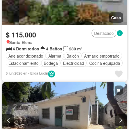
Casa
$ 115.000
Destacado
Santa Elena
4 Dormitorios
4 Baños
280 m²
Aire acondicionado
Alarma
Balcón
Armario empotrado
Estacionamiento
Bodega
Electricidad
Cocina equipada
Cocina integral
Internet
Vista panorámica
5 jun 2026 en - Elida Lucin
Cuarto de servicio
Agua
Patio
Jardín
Completamente amoblado