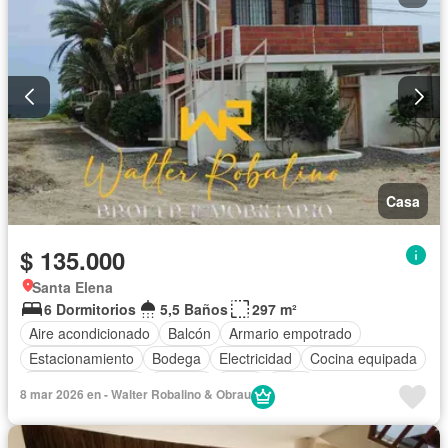
Casa
$ 135.000
Santa Elena
6 Dormitorios
5,5 Baños
297 m²
Aire acondicionado
Balcón
Armario empotrado
Estacionamiento
Bodega
Electricidad
Cocina equipada
Vista panorámica
Terraza
Agua
Patio
8 mar 2026 en - Walter Robalino & Obrau
Completamente amoblado