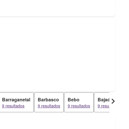
Barraganetal
Barbasco
Bebo
Bajada De Co
9 resultados
9 resultados
9 resultados
9 resultados