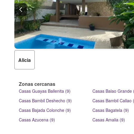
Alicia
Zonas cercanas
Casas Guayas Ballenita (9)
Casas Balao Grande 
Casas Bambil Deshecho (9)
Casas Bambil Callao 
Casas Bajada Colonche (9)
Casas Bagatela (9)
Casas Azucena (9)
Casas Amalia (9)