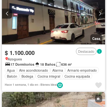
Casa
$ 1.100.000
Destacado
Azogues
17 Dormitorios
18 Baños
636 m²
Agua
Aire acondicionado
Alarma
Armario empotrado
Balcón
Bodega
Cocina integral
Cocina equipada
Cuarto de servicio
Electricidad
Estacionamiento
Hace 1 semana, 1 día en - Bienes Ideal
Gas natural
Garita de guardianía
Internet
Conserje
Seguridad
Wifi
Completamente amoblado