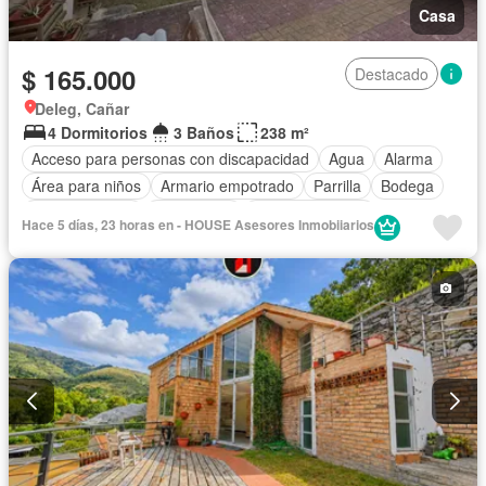
Casa
$ 165.000
Destacado
Deleg, Cañar
4 Dormitorios
3 Baños
238 m²
Acceso para personas con discapacidad
Agua
Alarma
Área para niños
Armario empotrado
Parrilla
Bodega
Cocina integral
Electricidad
Estacionamiento
Hace 5 días, 23 horas en - HOUSE Asesores Inmobiiarios
Gas natural
Internet
Jardín
Patio
Terraza
Vista panorámica
Parcialmente amoblado