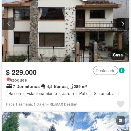
Casa
$ 229.000
Destacado
Azogues
7 Dormitorios
4,5 Baños
289 m²
Balcón
Estacionamiento
Jardín
Patio
Sin amoblar
Hace 1 semana, 1 día en - RE/MAX Destiny