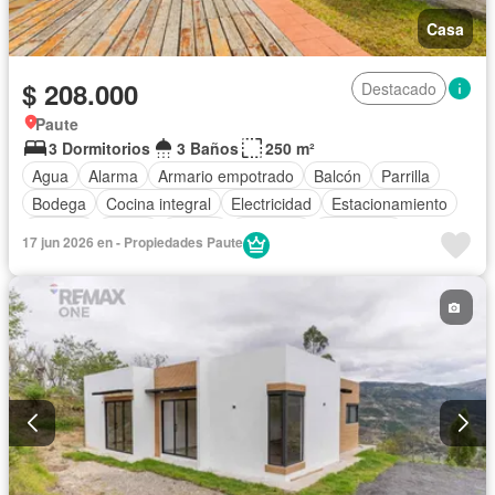
Casa
$ 208.000
Destacado
Paute
3 Dormitorios
3 Baños
250 m²
Agua
Alarma
Armario empotrado
Balcón
Parrilla
Bodega
Cocina integral
Electricidad
Estacionamiento
Internet
Jardín
Piscina
Conserje
Seguridad
17 jun 2026 en - Propiedades Paute
Terraza
Vista panorámica
Wifi
Parcialmente amoblado