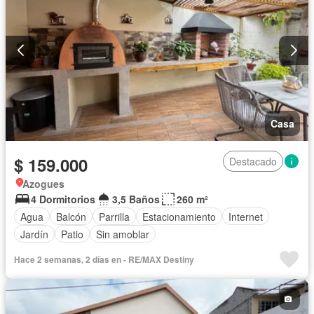
Casa
$ 159.000
Destacado
Azogues
4 Dormitorios
3,5 Baños
260 m²
Agua
Balcón
Parrilla
Estacionamiento
Internet
Jardín
Patio
Sin amoblar
Hace 2 semanas, 2 días en - RE/MAX Destiny