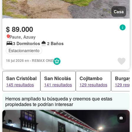
Casa
$ 89.000
Paute, Azuay
3 Dormitorios
2 Baños
Estacionamiento
16 jul 2026 en - REMAX ONE
San Cristóbal
San Nicolás
Cojitambo
Burgay
145 resultados
141 resultados
129 resultados
129 resu
Hemos ampliado tu búsqueda y creemos que estas
propiedades te podrían interesar