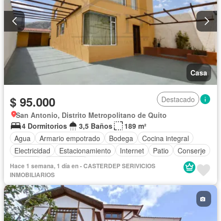
Casa
$ 95.000
Destacado
San Antonio, Distrito Metropolitano de Quito
4 Dormitorios
3,5 Baños
189 m²
Agua
Armario empotrado
Bodega
Cocina integral
Electricidad
Estacionamiento
Internet
Patio
Conserje
Terraza
Sin amoblar
Hace 1 semana, 1 día en - CASTERDEP SERIVICIOS
INMOBILIARIOS