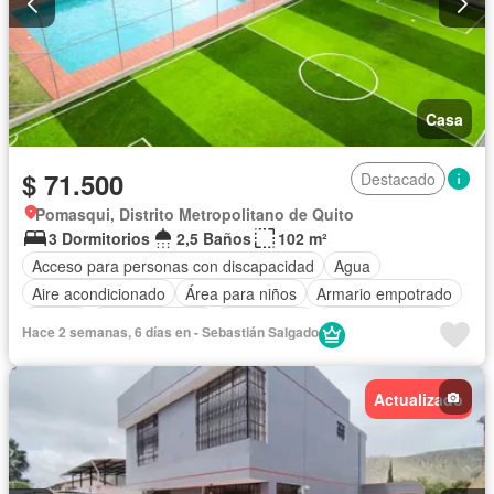
Casa
$ 71.500
Destacado
Pomasqui, Distrito Metropolitano de Quito
3 Dormitorios
2,5 Baños
102 m²
Acceso para personas con discapacidad
Agua
Aire acondicionado
Área para niños
Armario empotrado
Parrilla
Cocina integral
Electricidad
Estacionamiento
Hace 2 semanas, 6 días en - Sebastián Salgado
Garita de guardianía
Internet
Piscina
Conserje
Seguridad
Vista panorámica
Sin amoblar
Actualizado