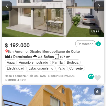
Casa
$ 192.000
Destacado
San Antonio, Distrito Metropolitano de Quito
4 Dormitorios
3,5 Baños
197 m²
Agua
Armario empotrado
Parrilla
Bodega
Electricidad
Estacionamiento
Patio
Conserje
Seguridad
Terraza
Sin amoblar
Hace 1 semana, 1 día en - CASTERDEP SERIVICIOS
INMOBILIARIOS