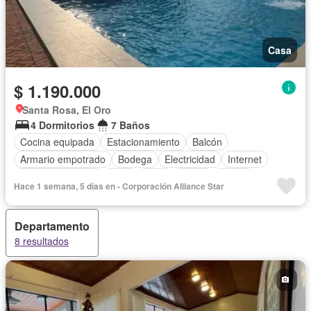
Casa
$ 1.190.000
Santa Rosa, El Oro
4 Dormitorios
7 Baños
Cocina equipada
Estacionamiento
Balcón
Armario empotrado
Bodega
Electricidad
Internet
Vista panorámica
Agua
Patio
Jardín
Sauna
Hace 1 semana, 5 días en - Corporación Alliance Star
Piscina
Aire acondicionado
Alarma
Calefacción
Cocina integral
Cuarto de servicio
Terraza
Departamento
Área para niños
Conserje
8 resultados
Acceso para personas con discapacidad
Parrilla
Garita de guardianía
Seguridad
Wifi
Parcialmente amoblado