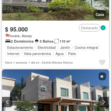
Casa
$ 95.000
Destacado
Pucara, Azuay
2 Dormitorios
3 Baños
110 m²
Estacionamiento
Electricidad
Jardín
Cocina integral
Internet
Vista panorámica
Agua
Patio
Hace 1 semana, 1 día en - Eximio Bienes Raices