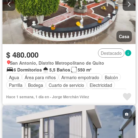
Casa
$ 480.000
Destacado
San Antonio, Distrito Metropolitano de Quito
6 Dormitorios
5,5 Baños
550 m²
Agua
Área para niños
Armario empotrado
Balcón
Parrilla
Bodega
Cuarto de servicio
Electricidad
Estacionamiento
Garita de guardianía
Internet
Jardín
Hace 1 semana, 1 día en - Jorge Merchán Vélez
Patio
Sauna
Terraza
Vista panorámica
Parcialmente amoblado