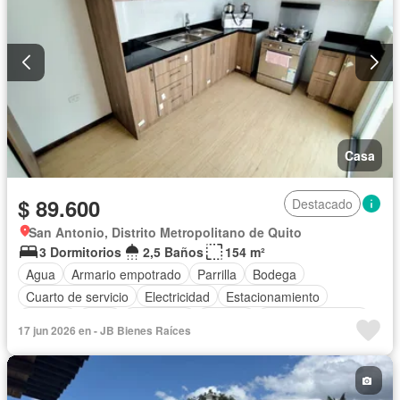
Casa
$ 89.600
Destacado
San Antonio, Distrito Metropolitano de Quito
3 Dormitorios
2,5 Baños
154 m²
Agua
Armario empotrado
Parrilla
Bodega
Cuarto de servicio
Electricidad
Estacionamiento
Internet
Patio
Seguridad
Terraza
Vista panorámica
17 jun 2026 en - JB Bienes Raíces
Wifi