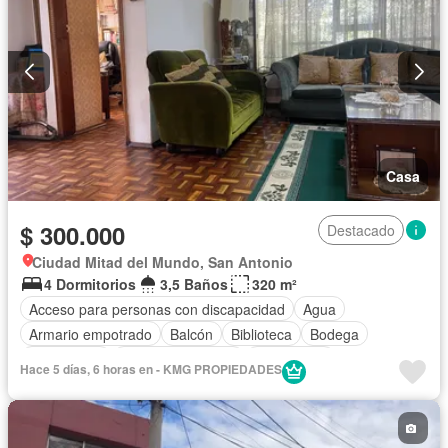
Casa
$ 300.000
Destacado
Ciudad Mitad del Mundo, San Antonio
4 Dormitorios
3,5 Baños
320 m²
Acceso para personas con discapacidad
Agua
Armario empotrado
Balcón
Biblioteca
Bodega
Calefacción
Cuarto de servicio
Electricidad
Hace 5 días, 6 horas en - KMG PROPIEDADES
Estacionamiento
Jardín
Patio
Terraza
Vista panorámica
Sin amoblar