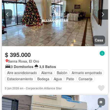
Casa
$ 395.000
Santa Rosa, El Oro
3 Dormitorios
3,5 Baños
Aire acondicionado
Alarma
Balcón
Armario empotrado
Estacionamiento
Bodega
Agua
Patio
Conserje
Acceso para personas con discapacidad
Jardín
5 jun 2026 en - Corporación Alliance Star
Garita de guardianía
Seguridad
Piscina
Cuarto de servicio
Sin amoblar