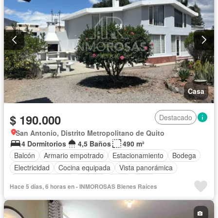
Casa
$ 190.000
Destacado
San Antonio, Distrito Metropolitano de Quito
4 Dormitorios
4,5 Baños
490 m²
Balcón
Armario empotrado
Estacionamiento
Bodega
Electricidad
Cocina equipada
Vista panorámica
Cuarto de servicio
Terraza
Agua
Patio
Hace 5 días, 6 horas en - INMOROSAS Bienes Raíces
Área para niños
Jardín
Parrilla
Sin amoblar