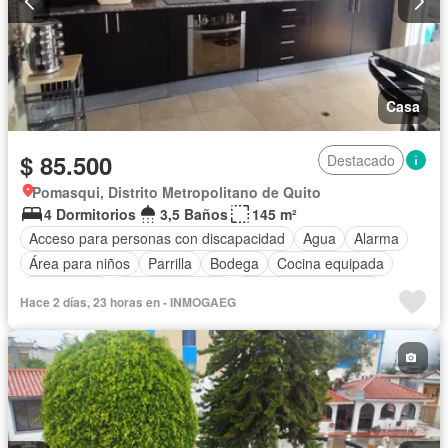
Casa
$ 85.500
Destacado
Pomasqui, Distrito Metropolitano de Quito
4 Dormitorios
3,5 Baños
145 m²
Acceso para personas con discapacidad
Agua
Alarma
Área para niños
Parrilla
Bodega
Cocina equipada
Electricidad
Estacionamiento
Garita de guardianía
Hace 2 días, 23 horas en - INMOGAEG
Patio
Piscina
Conserje
Seguridad
Terraza
Sin amoblar