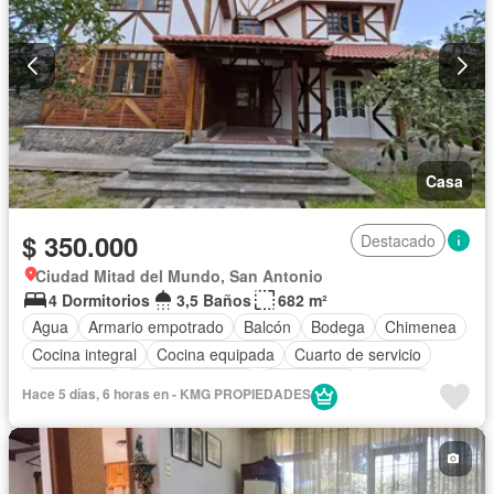
Casa
$ 350.000
Destacado
Ciudad Mitad del Mundo, San Antonio
4 Dormitorios
3,5 Baños
682 m²
Agua
Armario empotrado
Balcón
Bodega
Chimenea
Cocina integral
Cocina equipada
Cuarto de servicio
Electricidad
Estacionamiento
Gas natural
Internet
Hace 5 días, 6 horas en - KMG PROPIEDADES
Jardín
Patio
Conserje
Vista panorámica