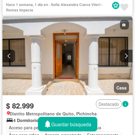
Parrilla
Seguridad
Conserje
Garita de guardianía
Hace 1 semana, 1 día en - Sofia Alexandra Cueva Viteri -
Sin amoblar
Remax Impacta
Casa
$ 82.999
Destacado
Distrito Metropolitano de Quito, Pichincha
4 Dormitorios
3,5 Baños
227 m²
Guardar búsqueda
Acceso para personas con discapacidad
Agua