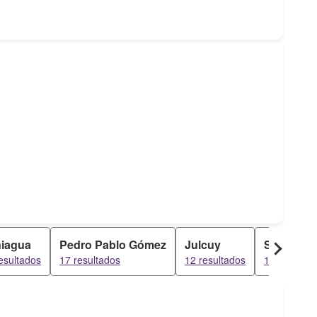
iagua
Pedro Pablo Gómez
Julcuy
San Pabl
esultados
17 resultados
12 resultados
12 resultad