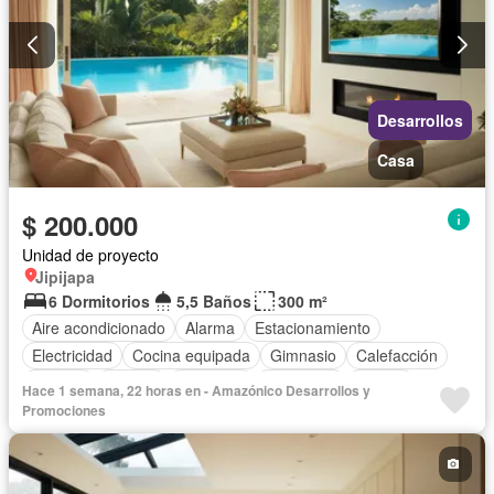
Desarrollos
Casa
$ 200.000
Unidad de proyecto
Jipijapa
6 Dormitorios
5,5 Baños
300 m²
Aire acondicionado
Alarma
Estacionamiento
Electricidad
Cocina equipada
Gimnasio
Calefacción
Internet
Jacuzzi
Biblioteca
Seguridad
Piscina
Hace 1 semana, 22 horas en - Amazónico Desarrollos y
Cancha de tenis
Terraza
Agua
Patio
Sin amoblar
Promociones