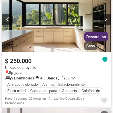
Desarrollos
Casa
$ 250.000
Unidad de proyecto
Jipijapa
5 Dormitorios
4,5 Baños
250 m²
Aire acondicionado
Alarma
Estacionamiento
Electricidad
Cocina equipada
Gimnasio
Calefacción
Internet
Jacuzzi
Biblioteca
Seguridad
Piscina
Hace 1 semana, 22 horas en - Amazónico Desarrollos y
Cancha de tenis
Terraza
Agua
Patio
Promociones
Completamente amoblado