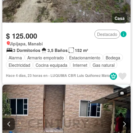
Casa
$ 125.000
Destacado
Jipijapa, Manabí
3 Dormitorios
3,5 Baños
152 m²
Alarma
Armario empotrado
Estacionamiento
Bodega
Electricidad
Cocina equipada
Internet
Gas natural
Vista panorámica
Agua
Patio
Hace 4 días, 23 horas en - LUQUIMA CBR Luis Quiñonez Mato