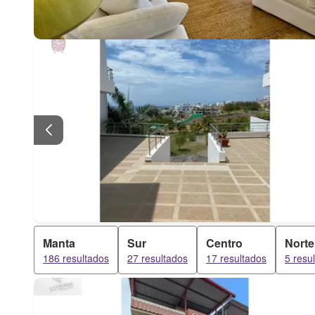
Manta
Sur
Centro
Norte
186 resultados
27 resultados
17 resultados
5 resu