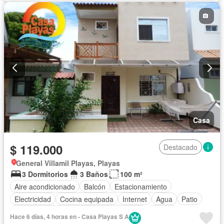
Completamente amoblado
Casa
$ 119.000
Destacado
General Villamil Playas, Playas
3 Dormitorios
3 Baños
100 m²
Aire acondicionado
Balcón
Estacionamiento
Electricidad
Cocina equipada
Internet
Agua
Patio
Acceso para personas con discapacidad
Parrilla
Hace 6 días, 4 horas en - Casa Playas S A
Garita de guardianía
Seguridad
Piscina