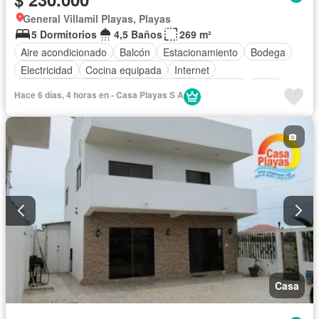
General Villamil Playas, Playas
5 Dormitorios
4,5 Baños
269 m²
Aire acondicionado
Balcón
Estacionamiento
Bodega
Electricidad
Cocina equipada
Internet
Vista panorámica
Cuarto de servicio
Terraza
Agua
Hace 6 días, 4 horas en - Casa Playas S A
Patio
Acceso para personas con discapacidad
Jardín
Parrilla
Seguridad
Piscina
Parcialmente amoblado
Casa