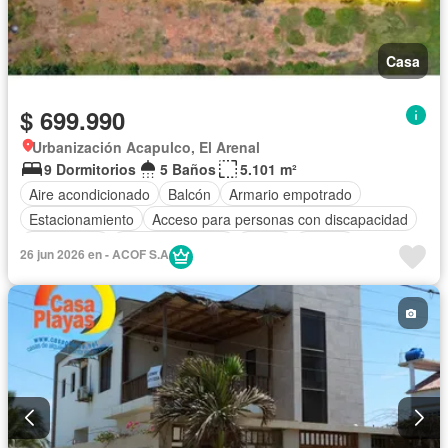
Casa
$ 699.990
Urbanización Acapulco, El Arenal
9 Dormitorios
5 Baños
5.101 m²
Aire acondicionado
Balcón
Armario empotrado
Estacionamiento
Acceso para personas con discapacidad
Electricidad
Cocina equipada
Jardín
Parrilla
26 jun 2026 en - ACOF S.A
Vista panorámica
Cuarto de servicio
Piscina
Agua
Patio