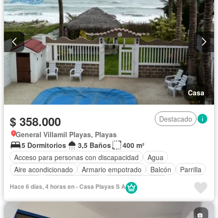
Casa
$ 358.000
Destacado
General Villamil Playas, Playas
5 Dormitorios
3,5 Baños
400 m²
Acceso para personas con discapacidad
Agua
Aire acondicionado
Armario empotrado
Balcón
Parrilla
Bodega
Cocina equipada
Cuarto de servicio
Hace 6 días, 4 horas en - Casa Playas S A
Electricidad
Estacionamiento
Internet
Jardín
Patio
Piscina
Vista panorámica
Wifi
Completamente amoblado