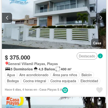
Casa
$ 375.000
Destacado
General Villamil Playas, Playas
5 Dormitorios
4,5 Baños
400 m²
Agua
Aire acondicionado
Área para niños
Balcón
Bodega
Cocina integral
Cocina equipada
Electricidad
Estacionamiento
Garita de guardianía
Internet
Jardín
Hace 6 días, 4 horas en - Casa Playas S A
Patio
Piscina
Seguridad
Vista panorámica
Wifi
Parcialmente amoblado