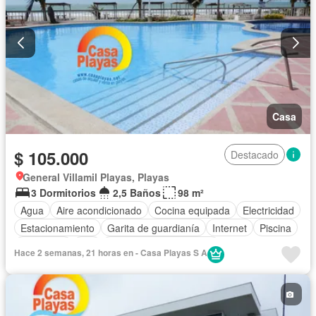
Casa
$ 105.000
Destacado
General Villamil Playas, Playas
3 Dormitorios
2,5 Baños
98 m²
Agua
Aire acondicionado
Cocina equipada
Electricidad
Estacionamiento
Garita de guardianía
Internet
Piscina
Seguridad
Wifi
Parcialmente amoblado
Hace 2 semanas, 21 horas en - Casa Playas S A