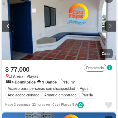
Casa
$ 77.000
Destacado
El Arenal, Playas
4 Dormitorios
3 Baños
110 m²
Acceso para personas con discapacidad
Agua
Aire acondicionado
Armario empotrado
Parrilla
Cocina equipada
Cuarto de servicio
Electricidad
Hace 2 semanas, 22 horas en - Casa Playas S A
Estacionamiento
Garita de guardianía
Internet
Jardín
Patio
Piscina
Seguridad
Wifi