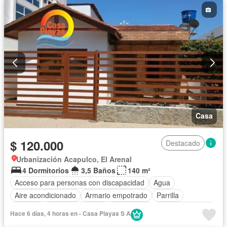
Casa
$ 120.000
Destacado
Urbanización Acapulco, El Arenal
4 Dormitorios
3,5 Baños
140 m²
Acceso para personas con discapacidad
Agua
Aire acondicionado
Armario empotrado
Parrilla
Bodega
Cocina equipada
Electricidad
Estacionamiento
Hace 6 días, 4 horas en - Casa Playas S A
Garita de guardianía
Internet
Seguridad
Wifi