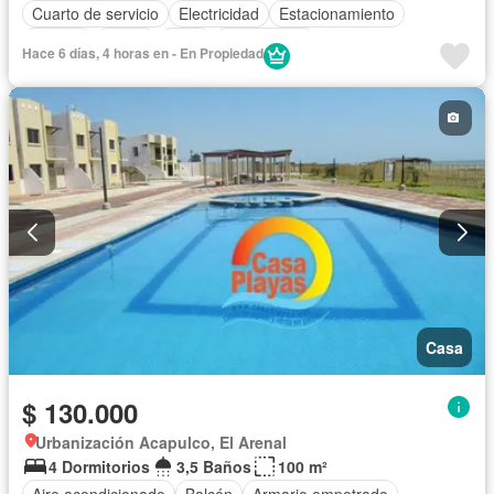
Cuarto de servicio
Electricidad
Estacionamiento
Jacuzzi
Jardín
Patio
Sin amoblar
Hace 6 días, 4 horas en - En Propiedad
Casa
$ 130.000
Urbanización Acapulco, El Arenal
4 Dormitorios
3,5 Baños
100 m²
Aire acondicionado
Balcón
Armario empotrado