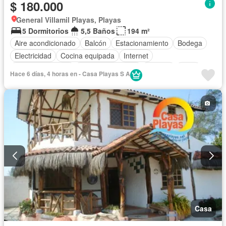
$ 180.000
General Villamil Playas, Playas
5 Dormitorios
5,5 Baños
194 m²
Aire acondicionado
Balcón
Estacionamiento
Bodega
Electricidad
Cocina equipada
Internet
Vista panorámica
Cuarto de servicio
Terraza
Agua
Hace 6 días, 4 horas en - Casa Playas S A
Patio
Acceso para personas con discapacidad
Garita de guardianía
Parcialmente amoblado
Casa