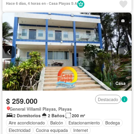
Hace 6 días, 4 horas en - Casa Playas S A
Casa
$ 259.000
Destacado
General Villamil Playas, Playas
2 Dormitorios
2 Baños
200 m²
Aire acondicionado
Balcón
Estacionamiento
Bodega
Electricidad
Cocina equipada
Internet