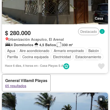
Casa
$ 280.000
Destacado
Urbanización Acapulco, El Arenal
4 Dormitorios
4,5 Baños
330 m²
Agua
Aire acondicionado
Armario empotrado
Balcón
Parrilla
Cocina equipada
Electricidad
Estacionamiento
Garita de guardianía
Internet
Jardín
Patio
Piscina
Hace 6 días, 4 horas en - Casa Playas S A
Seguridad
Vista panorámica
Wifi
Completamente amoblado
General Villamil Playas
65 resultados