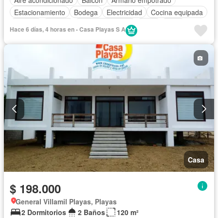
Estacionamiento
Bodega
Electricidad
Cocina equipada
Internet
Jacuzzi
Vista panorámica
Agua
Patio
Hace 6 días, 4 horas en - Casa Playas S A
Garita de guardianía
Seguridad
Piscina
Completamente amoblado
Casa
$ 198.000
General Villamil Playas, Playas
2 Dormitorios
2 Baños
120 m²