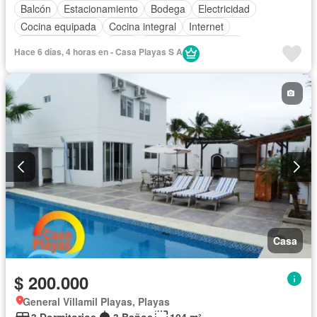
Balcón
Estacionamiento
Bodega
Electricidad
Cocina equipada
Cocina integral
Internet
Vista panorámica
Patio
Garita de guardianía
Hace 6 días, 4 horas en - Casa Playas S A
Parcialmente amoblado
Casa
$ 200.000
General Villamil Playas, Playas