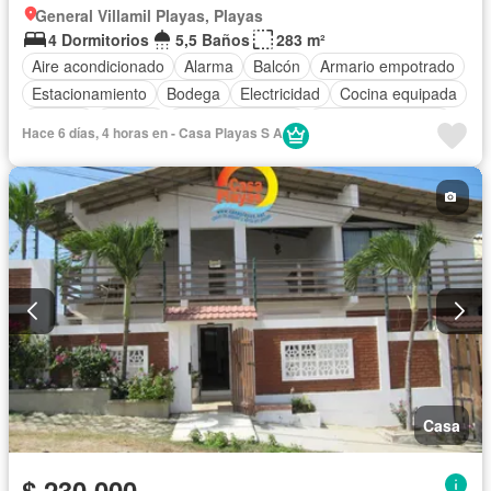
General Villamil Playas, Playas
4 Dormitorios
5,5 Baños
283 m²
Aire acondicionado
Alarma
Balcón
Armario empotrado
Estacionamiento
Bodega
Electricidad
Cocina equipada
Internet
Jacuzzi
Vista panorámica
Cuarto de servicio
Hace 6 días, 4 horas en - Casa Playas S A
Terraza
Agua
Patio
Jardín
Garita de guardianía
Biblioteca
Piscina
Completamente amoblado
Casa
$ 230.000