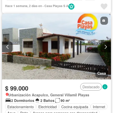
Vista panorámica
Cuarto de servicio
Agua
Patio
Hace 1 semana, 2 días en - Casa Playas S A
Jardín
Garita de guardianía
Parcialmente amoblado
Casa
$ 99.000
Destacado
Urbanización Acapulco, General Villamil Playas
2 Dormitorios
2 Baños
90 m²
Estacionamiento
Electricidad
Cocina equipada
Internet
Agua
Patio
Acceso para personas con discapacidad