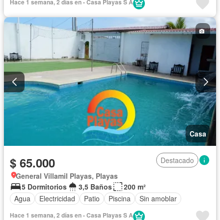
Hace 1 semana, 2 días en - Casa Playas S A
Casa
$ 65.000
Destacado
General Villamil Playas, Playas
5 Dormitorios
3,5 Baños
200 m²
Agua
Electricidad
Patio
Piscina
Sin amoblar
Hace 1 semana, 2 días en - Casa Playas S A