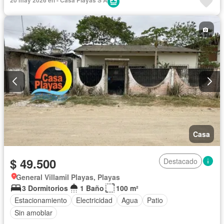
20 may 2026 en - Casa Playas S A
Casa
$ 49.500
Destacado
General Villamil Playas, Playas
3 Dormitorios
1 Baño
100 m²
Estacionamiento
Electricidad
Agua
Patio
Sin amoblar