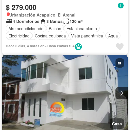
$ 279.000
Urbanización Acapulco, El Arenal
4 Dormitorios
3 Baños
120 m²
Aire acondicionado
Balcón
Estacionamiento
Electricidad
Cocina equipada
Vista panorámica
Agua
Patio
Jardín
Parrilla
Piscina
Hace 6 días, 4 horas en - Casa Playas S A
Completamente amoblado
Casa