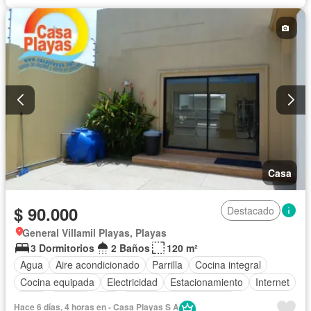
Casa
$ 90.000
Destacado
General Villamil Playas, Playas
3 Dormitorios
2 Baños
120 m²
Agua
Aire acondicionado
Parrilla
Cocina integral
Cocina equipada
Electricidad
Estacionamiento
Internet
Patio
Piscina
Wifi
Parcialmente amoblado
Hace 6 días, 4 horas en - Casa Playas S A