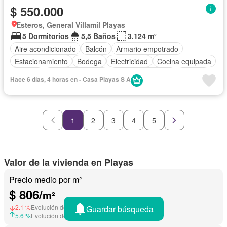
$ 550.000
Esteros, General Villamil Playas
5 Dormitorios
5,5 Baños
3.124 m²
Aire acondicionado
Balcón
Armario empotrado
Estacionamiento
Bodega
Electricidad
Cocina equipada
Internet
Vista panorámica
Cuarto de servicio
Terraza
Hace 6 días, 4 horas en - Casa Playas S A
Agua
Patio
Jardín
Parrilla
Garita de guardianía
Seguridad
Completamente amoblado
1
2
3
4
5
Valor de la vivienda en Playas
Precio medio por m²
$ 806/
m²
2.1 %
Evolución de precios en Junio 2026
Guardar búsqueda
5.6 %
Evolución de precios en Julio 2025