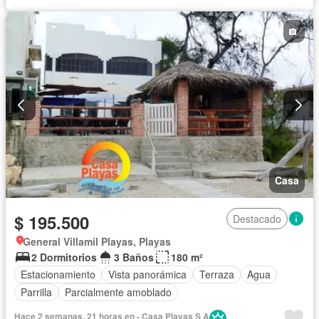
Casa
$ 195.500
Destacado
General Villamil Playas, Playas
2 Dormitorios
3 Baños
180 m²
Estacionamiento
Vista panorámica
Terraza
Agua
Parrilla
Parcialmente amoblado
Hace 2 semanas, 21 horas en - Casa Playas S A