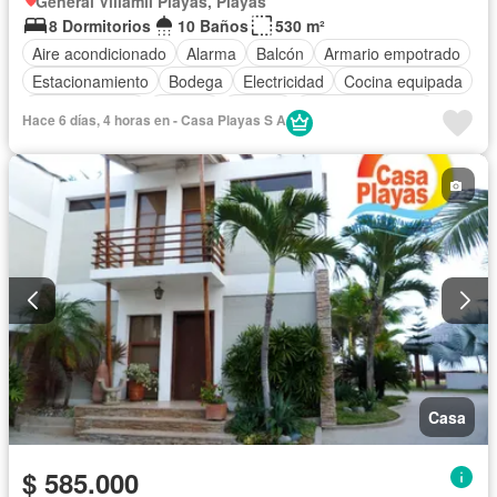
General Villamil Playas, Playas
8 Dormitorios
10 Baños
530 m²
Aire acondicionado
Alarma
Balcón
Armario empotrado
Estacionamiento
Bodega
Electricidad
Cocina equipada
Cocina integral
Internet
Jacuzzi
Vista panorámica
Hace 6 días, 4 horas en - Casa Playas S A
Cuarto de servicio
Terraza
Agua
Patio
Acceso para personas con discapacidad
Jardín
Parrilla
Garita de guardianía
Seguridad
Piscina
Completamente amoblado
Casa
$ 585.000