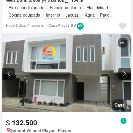
3 Dormitorios
3 Baños
104 m²
Aire acondicionado
Estacionamiento
Electricidad
Cocina equipada
Internet
Jacuzzi
Agua
Patio
Jardín
Parrilla
Garita de guardianía
Seguridad
Hace 6 días, 4 horas en - Casa Playas S A
Piscina
Completamente amoblado
Casa
$ 132.500
General Villamil Playas, Playas