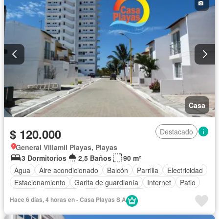
Completamente amoblado
Casa
$ 120.000
Destacado
General Villamil Playas, Playas
3 Dormitorios
2,5 Baños
90 m²
Agua
Aire acondicionado
Balcón
Parrilla
Electricidad
Estacionamiento
Garita de guardianía
Internet
Patio
Piscina
Seguridad
Wifi
Sin amoblar
Hace 6 días, 4 horas en - Casa Playas S A