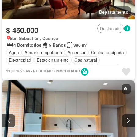
Departamento
$ 450.000
Destacado
San Sebastián, Cuenca
4 Dormitorios
5 Baños
380 m²
Agua
Armario empotrado
Ascensor
Cocina equipada
Electricidad
Estacionamiento
Gas natural
Garita de guardianía
Internet
Conserje
Seguridad
13 jul 2026 en - REDBIENES INMOBILIARIA
Terraza
Vista panorámica
Wifi
Completamente amoblado