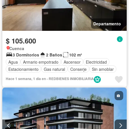
Departamento
$ 105.600
Cuenca
3 Dormitorios
2 Baños
102 m²
Agua
Armario empotrado
Ascensor
Electricidad
Estacionamiento
Gas natural
Conserje
Sin amoblar
Hace 1 semana, 1 día en - REDBIENES INMOBILIARIA