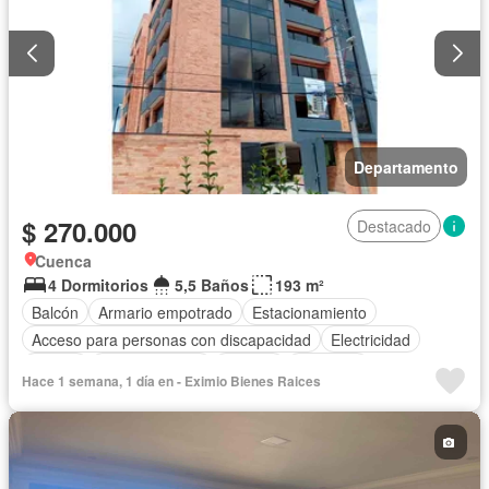
Departamento
$ 270.000
Destacado
Cuenca
4 Dormitorios
5,5 Baños
193 m²
Balcón
Armario empotrado
Estacionamiento
Acceso para personas con discapacidad
Electricidad
Parrilla
Cocina integral
Internet
Ascensor
Hace 1 semana, 1 día en - Eximio Bienes Raices
Gas natural
Vista panorámica
Seguridad
Agua