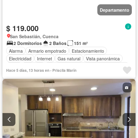
Departamento
$ 119.000
San Sebastián, Cuenca
2 Dormitorios
2 Baños
151 m²
Alarma
Armario empotrado
Estacionamiento
Electricidad
Internet
Gas natural
Vista panorámica
Agua
Conserje
Acceso para personas con discapacidad
Hace 5 días, 13 horas en - Priscila Marín
Garita de guardianía
Ascensor
Seguridad
Sin amoblar