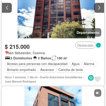
Departamento
$ 215.000
Destacado
San Sebastián, Cuenca
3 Dormitorios
3 Baños
180 m²
Acceso para personas con discapacidad
Agua
Alarma
Armario empotrado
Ascensor
Cancha de tenis
Cocina equipada
Cuarto de servicio
Electricidad
Hace 1 semana, 1 día en - Dueño Soluciones Inmobiliarias -
Estacionamiento
Gas natural
Gimnasio
Juan Manuel Rodríguez
Garita de guardianía
Piscina
Conserje
Seguridad
Parcialmente amoblado