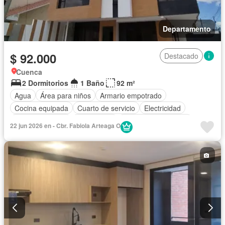
Departamento
$ 92.000
Destacado
Cuenca
2 Dormitorios
1 Baño
92 m²
Agua
Área para niños
Armario empotrado
Cocina equipada
Cuarto de servicio
Electricidad
Estacionamiento
Gas natural
Garita de guardianía
22 jun 2026 en - Cbr. Fabiola Arteaga O
Internet
Jardín
Conserje
Seguridad
Vista panorámica
Sin amoblar