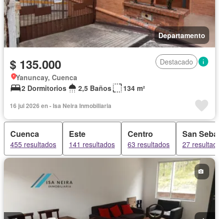
Departamento
$ 135.000
Destacado
Yanuncay, Cuenca
2 Dormitorios
2,5 Baños
134 m²
16 jul 2026 en - Isa Neira Inmobiliaria
Cuenca
Este
Centro
San Seba
455 resultados
141 resultados
63 resultados
27 resultad