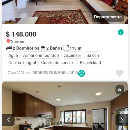
Departamento
$ 148.000
Cuenca
2 Dormitorios
2 Baños
113 m²
Agua
Armario empotrado
Ascensor
Balcón
Cocina integral
Cuarto de servicio
Electricidad
Estacionamiento
Gas natural
Conserje
17 jun 2026 en - REDBIENES INMOBILIARIA
Vista panorámica
Sin amoblar