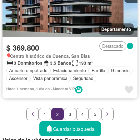
Departamento
$ 369.800
Destacado
Centro histórico de Cuenca, San Blas
3 Dormitorios
3,5 Baños
193 m²
Armario empotrado
Estacionamiento
Parrilla
Gimnasio
Ascensor
Vista panorámica
Seguridad
Hace 1 semana, 1 día en - Mandato VIP
1
2
3
4
5
Guardar búsqueda
Valor de la vivienda en Cuenca