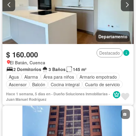
Departamento
$ 160.000
Destacado
El Batán, Cuenca
2 Dormitorios
3 Baños
145 m²
Agua
Alarma
Área para niños
Armario empotrado
Ascensor
Balcón
Cocina integral
Cuarto de servicio
Electricidad
Estacionamiento
Gas natural
Hace 1 semana, 5 días en - Dueño Soluciones Inmobiliarias -
Garita de guardianía
Terraza
Vista panorámica
Juan Manuel Rodríguez
Sin amoblar