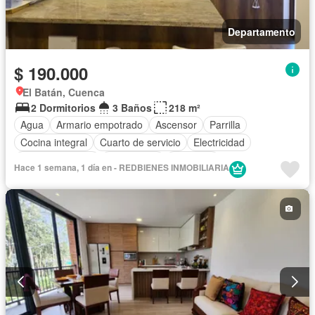
Departamento
$ 190.000
El Batán, Cuenca
2 Dormitorios
3 Baños
218 m²
Agua
Armario empotrado
Ascensor
Parrilla
Cocina integral
Cuarto de servicio
Electricidad
Estacionamiento
Gas natural
Gimnasio
Hace 1 semana, 1 día en - REDBIENES INMOBILIARIA
Garita de guardianía
Jacuzzi
Piscina
Conserje
Seguridad
Terraza
Sin amoblar