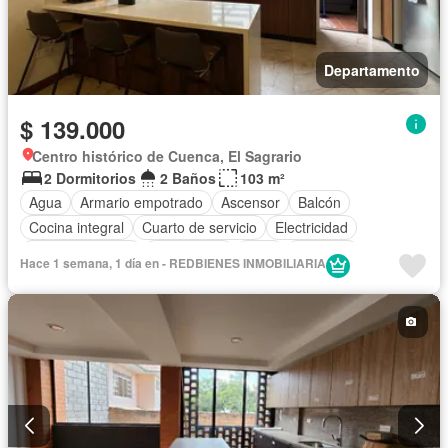
Departamento
$ 139.000
Centro histórico de Cuenca, El Sagrario
2 Dormitorios
2 Baños
103 m²
Agua
Armario empotrado
Ascensor
Balcón
Cocina integral
Cuarto de servicio
Electricidad
Estacionamiento
Gas natural
Patio
Conserje
Hace 1 semana, 1 día en - REDBIENES INMOBILIARIA
Seguridad
Vista panorámica
Sin amoblar