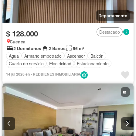
Departamento
$ 128.000
Destacado
Cuenca
2 Dormitorios
2 Baños
96 m²
Agua
Armario empotrado
Ascensor
Balcón
Cuarto de servicio
Electricidad
Estacionamiento
Gas natural
Conserje
Seguridad
Terraza
14 jul 2026 en - REDBIENES INMOBILIARIA
Vista panorámica
Sin amoblar