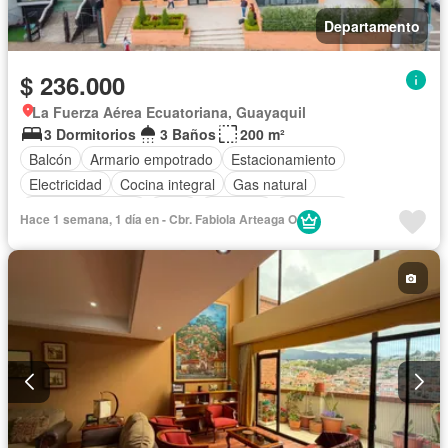
Departamento
$ 236.000
La Fuerza Aérea Ecuatoriana, Guayaquil
3 Dormitorios
3 Baños
200 m²
Balcón
Armario empotrado
Estacionamiento
Electricidad
Cocina integral
Gas natural
Vista panorámica
Agua
Conserje
Ascensor
Hace 1 semana, 1 día en - Cbr. Fabiola Arteaga O
Sin amoblar