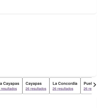
ía Cayapas
Cayapas
La Concordia
Pueblo Viejo
 resultados
26 resultados
26 resultados
26 resultados