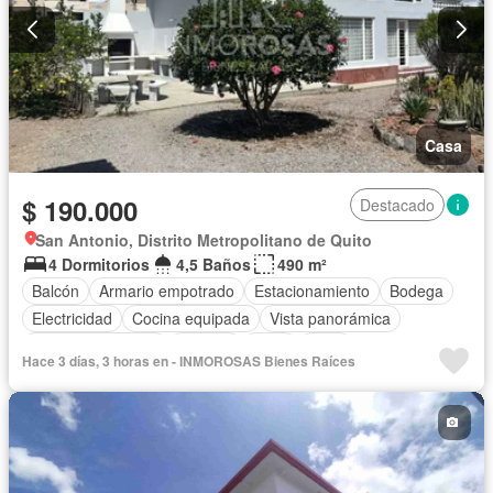
Casa
$ 190.000
Destacado
San Antonio, Distrito Metropolitano de Quito
4 Dormitorios
4,5 Baños
490 m²
Balcón
Armario empotrado
Estacionamiento
Bodega
Electricidad
Cocina equipada
Vista panorámica
Cuarto de servicio
Terraza
Agua
Patio
Hace 3 días, 3 horas en - INMOROSAS Bienes Raíces
Área para niños
Jardín
Parrilla
Sin amoblar