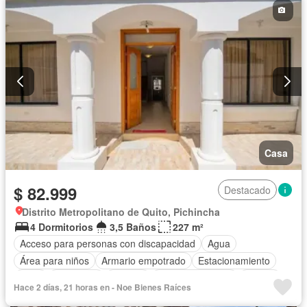
Casa
$ 82.999
Destacado
Distrito Metropolitano de Quito, Pichincha
4 Dormitorios
3,5 Baños
227 m²
Acceso para personas con discapacidad
Agua
Área para niños
Armario empotrado
Estacionamiento
Patio
Seguridad
Terraza
Vista panorámica
Alarma
Hace 2 días, 21 horas en - Noe Bienes Raíces
Bodega
Electricidad
Chimenea
Calefacción