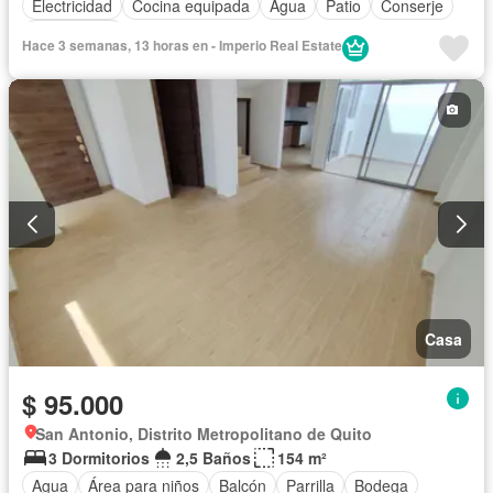
Electricidad
Cocina equipada
Agua
Patio
Conserje
Sin amoblar
Hace 3 semanas, 13 horas en - Imperio Real Estate
Casa
$ 95.000
San Antonio, Distrito Metropolitano de Quito
3 Dormitorios
2,5 Baños
154 m²
Agua
Área para niños
Balcón
Parrilla
Bodega