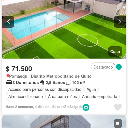
Casa
$ 71.500
Destacado
Pomasqui, Distrito Metropolitano de Quito
3 Dormitorios
2,5 Baños
102 m²
Acceso para personas con discapacidad
Agua
Aire acondicionado
Área para niños
Armario empotrado
Parrilla
Cocina integral
Electricidad
Estacionamiento
Hace 2 semanas, 4 días en - Sebastián Salgado
Garita de guardianía
Internet
Piscina
Conserje
Seguridad
Vista panorámica
Sin amoblar