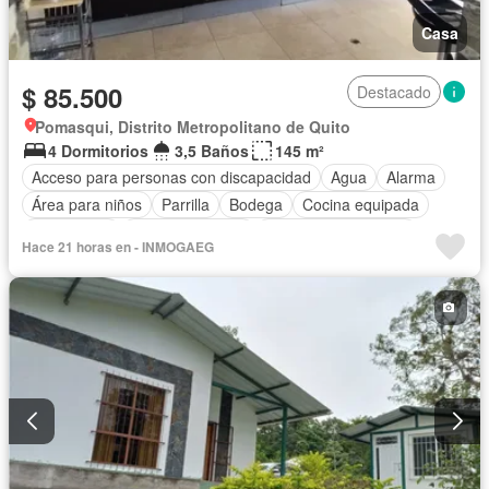
Casa
$ 85.500
Destacado
Pomasqui, Distrito Metropolitano de Quito
4 Dormitorios
3,5 Baños
145 m²
Acceso para personas con discapacidad
Agua
Alarma
Área para niños
Parrilla
Bodega
Cocina equipada
Electricidad
Estacionamiento
Garita de guardianía
Hace 21 horas en - INMOGAEG
Patio
Piscina
Conserje
Seguridad
Terraza
Sin amoblar