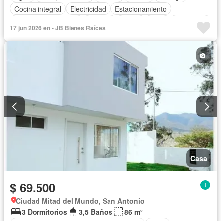
Cocina integral
Electricidad
Estacionamiento
Garita de guardianía
Internet
Jardín
Patio
Seguridad
17 jun 2026 en - JB Bienes Raíces
Terraza
Vista panorámica
Wifi
Sin amoblar
Casa
$ 69.500
Ciudad Mitad del Mundo, San Antonio
3 Dormitorios
3,5 Baños
86 m²