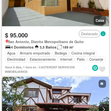
Casa
$ 95.000
Destacado
San Antonio, Distrito Metropolitano de Quito
4 Dormitorios
3,5 Baños
189 m²
Agua
Armario empotrado
Bodega
Cocina integral
Electricidad
Estacionamiento
Internet
Patio
Conserje
Terraza
Sin amoblar
Hace 6 días, 1 hora en - CASTERDEP SERIVICIOS
INMOBILIARIOS