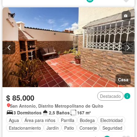
Electricidad
Estacionamiento
Jardín
Conserje
Seguridad
Sin amoblar
Casa
$ 85.000
Destacado
San Antonio, Distrito Metropolitano de Quito
3 Dormitorios
2,5 Baños
167 m²
Agua
Área para niños
Parrilla
Bodega
Electricidad
Estacionamiento
Jardín
Patio
Conserje
Seguridad
Sin amoblar