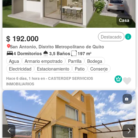
Casa
$ 192.000
Destacado
San Antonio, Distrito Metropolitano de Quito
4 Dormitorios
3,5 Baños
197 m²
Agua
Armario empotrado
Parrilla
Bodega
Electricidad
Estacionamiento
Patio
Conserje
Seguridad
Terraza
Sin amoblar
Hace 6 días, 1 hora en - CASTERDEP SERIVICIOS
INMOBILIARIOS