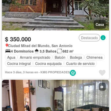
Casa
$ 350.000
Destacado
Ciudad Mitad del Mundo, San Antonio
4 Dormitorios
3,5 Baños
682 m²
Agua
Armario empotrado
Balcón
Bodega
Chimenea
Cocina integral
Cocina equipada
Cuarto de servicio
Electricidad
Estacionamiento
Gas natural
Internet
Hace 3 días, 3 horas en - KMG PROPIEDADES
Jardín
Patio
Conserje
Vista panorámica