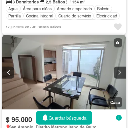
3 Dormitorios
2,5 Baños
154 m²
Agua
Área para niños
Armario empotrado
Balcón
Parrilla
Cocina integral
Cuarto de servicio
Electricidad
Estacionamiento
Internet
Patio
Seguridad
Terraza
17 jun 2026 en - JB Bienes Raíces
Vista panorámica
Wifi
Casa
$ 95.000
Guardar búsqueda
San Antonio, Distrito Metropolitano de Quito