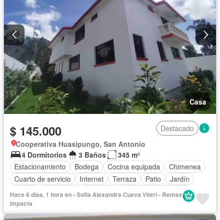
Casa
$ 145.000
Destacado
Cooperativa Huasipungo, San Antonio
4 Dormitorios
3 Baños
345 m²
Estacionamiento
Bodega
Cocina equipada
Chimenea
Cuarto de servicio
Internet
Terraza
Patio
Jardín
Parrilla
Seguridad
Conserje
Garita de guardianía
Hace 6 días, 1 hora en - Sofia Alexandra Cueva Viteri - Remax
Sin amoblar
Impacta