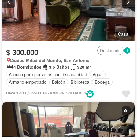
Casa
$ 300.000
Destacado
Ciudad Mitad del Mundo, San Antonio
4 Dormitorios
3,5 Baños
320 m²
Acceso para personas con discapacidad
Agua
Armario empotrado
Balcón
Biblioteca
Bodega
Calefacción
Cuarto de servicio
Electricidad
Hace 3 días, 3 horas en - KMG PROPIEDADES
Estacionamiento
Jardín
Patio
Terraza
Vista panorámica
Sin amoblar