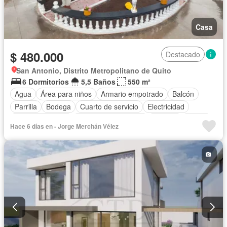
Casa
$ 480.000
Destacado
San Antonio, Distrito Metropolitano de Quito
6 Dormitorios
5,5 Baños
550 m²
Agua
Área para niños
Armario empotrado
Balcón
Parrilla
Bodega
Cuarto de servicio
Electricidad
Estacionamiento
Garita de guardianía
Internet
Jardín
Hace 6 días en - Jorge Merchán Vélez
Patio
Sauna
Terraza
Vista panorámica
Parcialmente amoblado