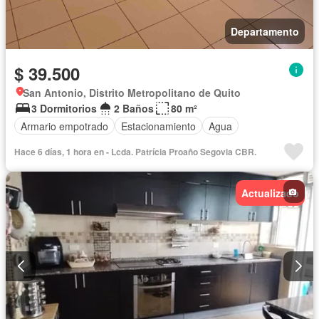
Departamento
$ 39.500
San Antonio, Distrito Metropolitano de Quito
3 Dormitorios
2 Baños
80 m²
Armario empotrado
Estacionamiento
Agua
Hace 6 días, 1 hora en - Lcda. Patrícia Proaño Segovia CBR.
Actualizado