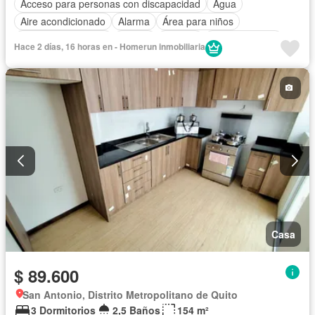
Acceso para personas con discapacidad
Agua
Aire acondicionado
Alarma
Área para niños
Armario empotrado
Parrilla
Bodega
Cocina integral
Hace 2 días, 16 horas en - Homerun inmobiliaria
Cocina equipada
Electricidad
Estacionamiento
Gas natural
Garita de guardianía
Internet
Seguridad
Balcón
Jardín
Conserje
Parcialmente amoblado
Casa
$ 89.600
San Antonio, Distrito Metropolitano de Quito
3 Dormitorios
2,5 Baños
154 m²