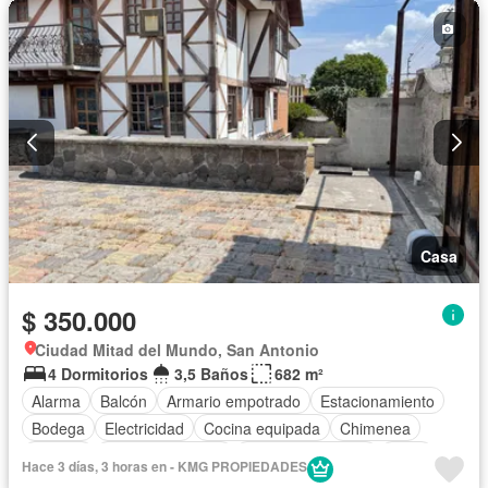
Cocina integral
Cuarto de servicio
Conserje
Jardín
Parrilla
Garita de guardianía
Piscina
Solo familias
Casa
$ 350.000
Ciudad Mitad del Mundo, San Antonio
4 Dormitorios
3,5 Baños
682 m²
Alarma
Balcón
Armario empotrado
Estacionamiento
Bodega
Electricidad
Cocina equipada
Chimenea
Internet
Vista panorámica
Cuarto de servicio
Agua
Hace 3 días, 3 horas en - KMG PROPIEDADES
Patio
Conserje
Jardín
Sin amoblar