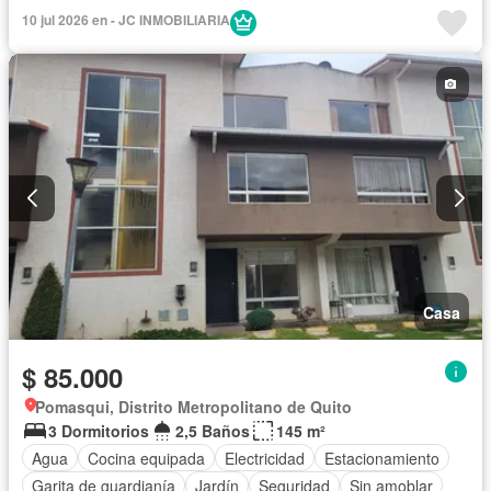
Estacionamiento
Garita de guardianía
Internet
Jardín
10 jul 2026 en - JC INMOBILIARIA
Patio
Piscina
Conserje
Seguridad
Wifi
Sin amoblar
Casa
$ 85.000
Pomasqui, Distrito Metropolitano de Quito
3 Dormitorios
2,5 Baños
145 m²
Agua
Cocina equipada
Electricidad
Estacionamiento
Garita de guardianía
Jardín
Seguridad
Sin amoblar