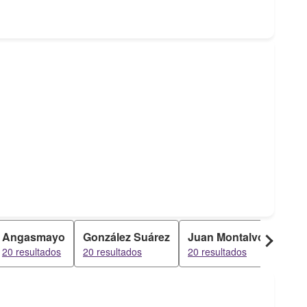
Angasmayo
González Suárez
Juan Montalvo
La 
20 resultados
20 resultados
20 resultados
20 re