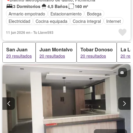
3 Dormitorios
4,5 Baños
160 m²
Armario empotrado
Estacionamiento
Bodega
Electricidad
Cocina equipada
Cocina integral
Internet
Vista panorámica
Terraza
Agua
Patio
11 jun 2026 en - Tu Llave593
Área para niños
Jardín
Sin amoblar
San Juan
Juan Montalvo
Tobar Donoso
La L
20 resultados
20 resultados
20 resultados
20 res