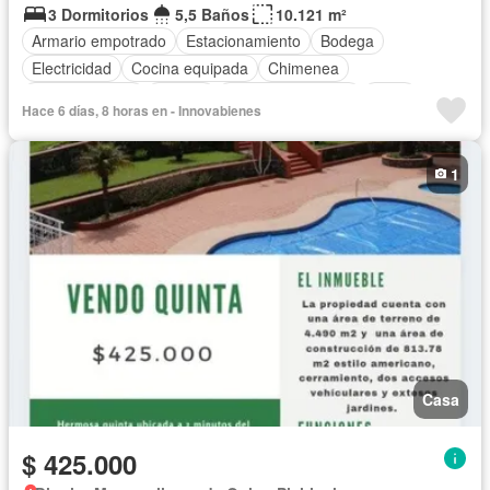
3 Dormitorios
5,5 Baños
10.121 m²
Armario empotrado
Estacionamiento
Bodega
Electricidad
Cocina equipada
Chimenea
Cocina integral
Jacuzzi
Cuarto de servicio
Agua
Hace 6 días, 8 horas en - Innovabienes
Patio
Área para niños
Jardín
Parrilla
Sauna
Piscina
Solo familias
1
Casa
$ 425.000