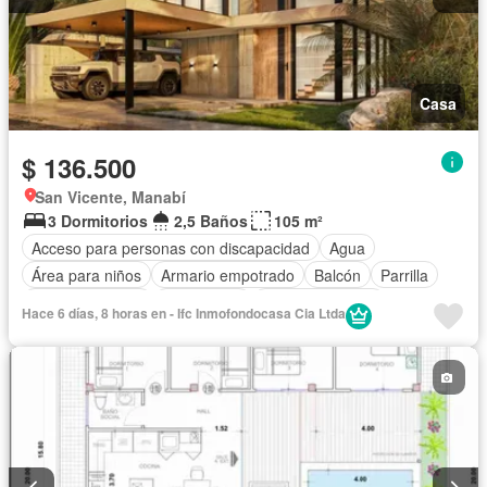
Casa
$ 136.500
San Vicente, Manabí
3 Dormitorios
2,5 Baños
105 m²
Acceso para personas con discapacidad
Agua
Área para niños
Armario empotrado
Balcón
Parrilla
Cancha de tenis
Electricidad
Estacionamiento
Hace 6 días, 8 horas en - Ifc Inmofondocasa Cia Ltda
Garita de guardianía
Patio
Piscina
Conserje
Seguridad
Terraza
Sin amoblar