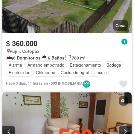
Casa
$ 360.000
Pujili, Cotopaxi
6 Dormitorios
6 Baños
780 m²
Alarma
Armario empotrado
Estacionamiento
Bodega
Electricidad
Chimenea
Cocina integral
Jacuzzi
Gas natural
Vista panorámica
Agua
Patio
Hace 3 días, 11 horas en - 593 INMOBILIARIA
Área para niños
Conserje
Acceso para personas con discapacidad
Jardín
Parrilla
Gimnasio
Seguridad
Sin amoblar