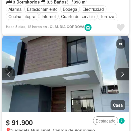
3 Dormitorios
3,5 Baños
398 m²
Alarma
Estacionamiento
Bodega
Electricidad
Cocina integral
Internet
Cuarto de servicio
Terraza
Agua
Patio
Conserje
Jardín
Parrilla
Sin amoblar
Hace 5 días, 12 horas en - CLAUDIA CÓRDOVA
Casa
$ 91.900
Destacado
Ciudadela Municipal, Cantón de Portoviejo