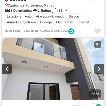
Cantón de Portoviejo, Manabí
3 Dormitorios
3 Baños
135 m²
Estacionamiento
Aire acondicionado
Balcón
Armario empotrado
Bodega
Electricidad
Internet
Agua
Garita de guardianía
Wifi
Alarma
Terraza
Hace 5 días, 12 horas en - CLAUDIA CÓRDOVA
Casa