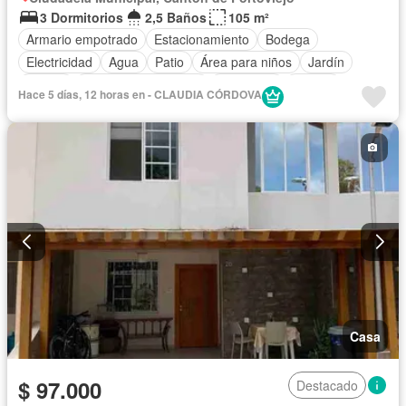
3 Dormitorios
2,5 Baños
105 m²
Armario empotrado
Estacionamiento
Bodega
Electricidad
Agua
Patio
Área para niños
Jardín
Parrilla
Garita de guardianía
Seguridad
Piscina
Hace 5 días, 12 horas en - CLAUDIA CÓRDOVA
Aire acondicionado
Alarma
Cocina integral
Internet
Wifi
Conserje
Acceso para personas con discapacidad
Sin amoblar
Casa
$ 97.000
Destacado