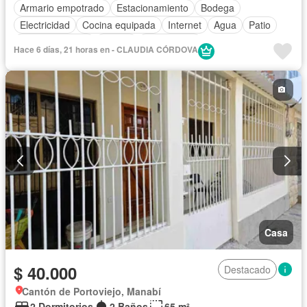
Armario empotrado
Estacionamiento
Bodega
Electricidad
Cocina equipada
Internet
Agua
Patio
Área para niños
Parrilla
Sin amoblar
Hace 6 días, 21 horas en - CLAUDIA CÓRDOVA
Casa
$ 40.000
Destacado
Cantón de Portoviejo, Manabí
2 Dormitorios
2 Baños
65 m²