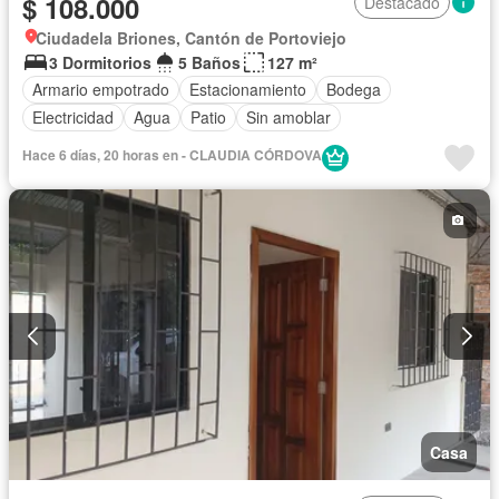
$ 108.000
Destacado
Ciudadela Briones, Cantón de Portoviejo
3 Dormitorios
5 Baños
127 m²
Armario empotrado
Estacionamiento
Bodega
Electricidad
Agua
Patio
Sin amoblar
Hace 6 días, 20 horas en - CLAUDIA CÓRDOVA
Casa