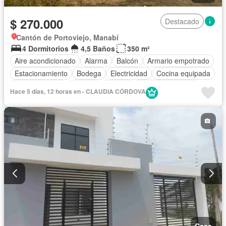
$ 270.000
Destacado
Cantón de Portoviejo, Manabí
4 Dormitorios
4,5 Baños
350 m²
Aire acondicionado
Alarma
Balcón
Armario empotrado
Estacionamiento
Bodega
Electricidad
Cocina equipada
Cocina integral
Internet
Jacuzzi
Vista panorámica
Hace 5 días, 12 horas en - CLAUDIA CÓRDOVA
Cuarto de servicio
Terraza
Agua
Área para niños
Conserje
Acceso para personas con discapacidad
Parrilla
Seguridad
Piscina
Wifi
Parcialmente amoblado