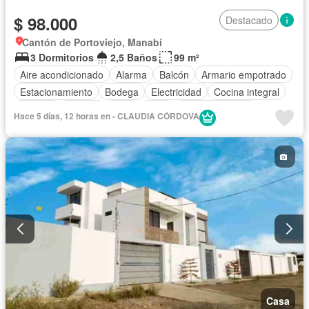
$ 98.000
Destacado
Cantón de Portoviejo, Manabí
3 Dormitorios
2,5 Baños
99 m²
Aire acondicionado
Alarma
Balcón
Armario empotrado
Estacionamiento
Bodega
Electricidad
Cocina integral
Internet
Jacuzzi
Agua
Patio
Área para niños
Hace 5 días, 12 horas en - CLAUDIA CÓRDOVA
Conserje
Parrilla
Garita de guardianía
Seguridad
Piscina
Wifi
Parcialmente amoblado
Casa