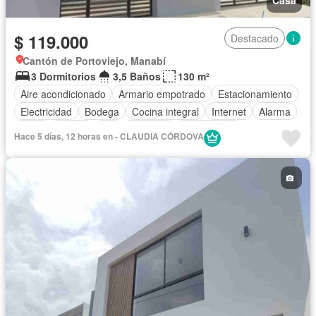
Casa
$ 119.000
Destacado
Cantón de Portoviejo, Manabí
3 Dormitorios
3,5 Baños
130 m²
Aire acondicionado
Armario empotrado
Estacionamiento
Electricidad
Bodega
Cocina integral
Internet
Alarma
Agua
Parrilla
Wifi
Conserje
Sin amoblar
Hace 5 días, 12 horas en - CLAUDIA CÓRDOVA