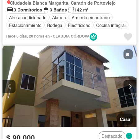
Ciudadela Blanca Margarita, Cantón de Portoviejo
3 Dormitorios
3 Baños
142 m²
Aire acondicionado
Alarma
Armario empotrado
Estacionamiento
Bodega
Electricidad
Cocina integral
Internet
Agua
Conserje
Wifi
Parcialmente amoblado
Hace 6 días, 20 horas en - CLAUDIA CÓRDOVA
Casa
$ 90.000
Destacado