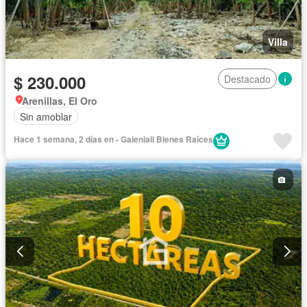
Villa
$ 230.000
Destacado
Arenillas, El Oro
Sin amoblar
Hace 1 semana, 2 días en - Galeniall Bienes Raíces