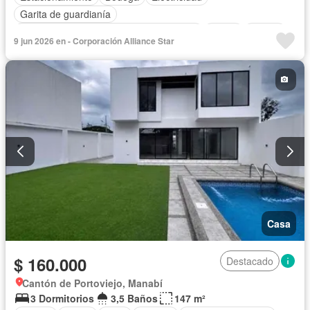
Garita de guardianía
Acceso para personas con discapacidad
Jardín
Parrilla
9 jun 2026 en - Corporación Alliance Star
Seguridad
Casa
$ 160.000
Destacado
Cantón de Portoviejo, Manabí
3 Dormitorios
3,5 Baños
147 m²