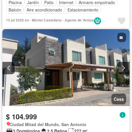
Piscina
Jardín
Patio
Internet
Armario empotrado
Balcón
Aire acondicionado
Estacionamiento
Cocina equipada
Sin amoblar
13 jul 2026 en - Michel Castellano - Agente de Ventas
Casa
$ 104.999
Ciudad Mitad del Mundo, San Antonio
3 Dormitorios
2,5 Baños
277 m²