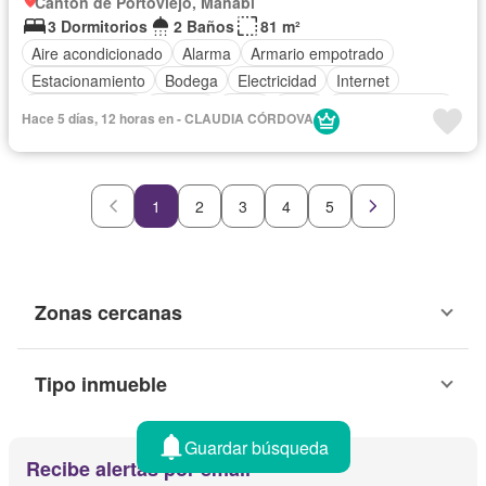
Cantón de Portoviejo, Manabí
3 Dormitorios
2 Baños
81 m²
Aire acondicionado
Alarma
Armario empotrado
Estacionamiento
Bodega
Electricidad
Internet
Cocina integral
Terraza
Agua
Patio
Área para niños
Hace 5 días, 12 horas en - CLAUDIA CÓRDOVA
Conserje
Acceso para personas con discapacidad
Jardín
Parrilla
Garita de guardianía
Seguridad
Wifi
Sin amoblar
1
2
3
4
5
Zonas cercanas
Tipo inmueble
Guardar búsqueda
Recibe alertas por email